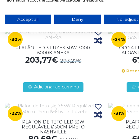
information about the cookies we use open the settings.
Em stock, envio em 1/2 dias úteis
Em stoc
Adicionar ao carrinho
Accept all
Deny
No, adjust
-30%
-24%
PLAFÄO LED 3 LUZES 30W 3000-
FOCO 4 
6000K ANEKA
ALGAS 
203,77€
6
293,27€
Reserv
Adicionar ao carrinho
-22%
-31%
PLAFON DE TETO LED 53W
PLAF
REGULÁVEL Ø50CM PRETO
REGU
NASHVILLE
80,69€
6