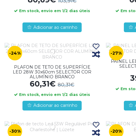
103,91€
Em stock, envio em 1/2 dias úteis
Em stoc
Adicionar ao carrinho
-24%
-27%
PAINEL LED
SELEC
PLAFON DE TETO DE SUPERFÍCIE
LED 28W 30x60cm SELECTOR COR
3
ALUMÍNIO BRANCO
60,31€
80,31€
Em stoc
Em stock, envio em 1/2 dias úteis
Adicionar ao carrinho
-30%
-20%