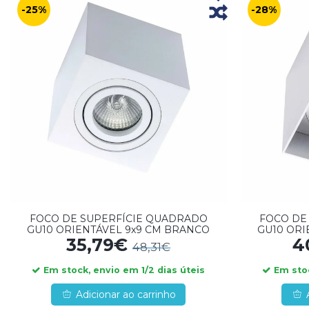
-25%
-28%
FOCO DE SUPERFÍCIE QUADRADO
FOCO DE
GU10 ORIENTÁVEL 9x9 CM BRANCO
GU10 ORI
35,79€
4
48,31€
Em stock, envio em 1/2 dias úteis
Em stoc
Adicionar ao carrinho