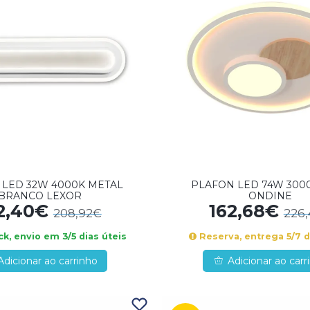
 LED 32W 4000K METAL
PLAFON LED 74W 300
BRANCO LEXOR
ONDINE
2,40€
162,68€
208,92€
226
k, envio em 3/5 dias úteis
Reserva, entrega 5/7 d
Adicionar ao carrinho
Adicionar ao carr