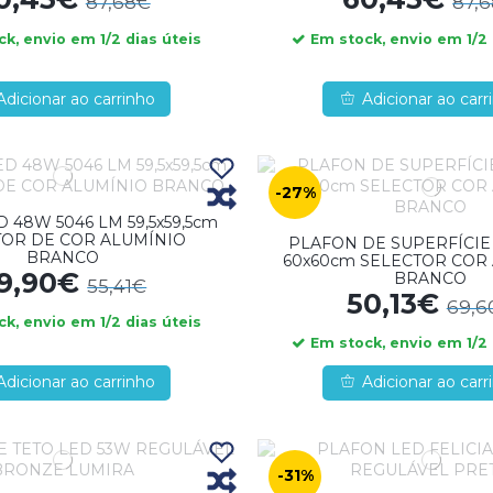
87,68€
87,
k, envio em 1/2 dias úteis
Em stock, envio em 1/2 
Adicionar ao carrinho
Adicionar ao carr
-27%
 48W 5046 LM 59,5x59,5cm
TOR DE COR ALUMÍNIO
PLAFON DE SUPERFÍCIE
BRANCO
60x60cm SELECTOR COR
9,90€
BRANCO
55,41€
50,13€
69,6
k, envio em 1/2 dias úteis
Em stock, envio em 1/2 
Adicionar ao carrinho
Adicionar ao carr
-31%