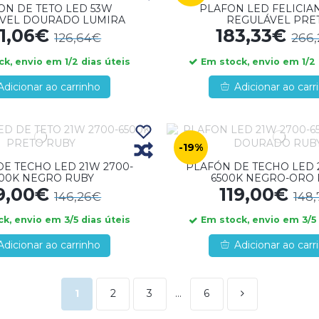
ON DE TETO LED 53W
PLAFON LED FELICIA
VEL DOURADO LUMIRA
REGULÁVEL PRE
01,06€
183,33€
126,64€
266
k, envio em 1/2 dias úteis
Em stock, envio em 1/2 
Adicionar ao carrinho
Adicionar ao carr
-19%
E TECHO LED 21W 2700-
PLAFÓN DE TECHO LED 
500K NEGRO RUBY
6500K NEGRO-ORO 
19,00€
119,00€
146,26€
148,
k, envio em 3/5 dias úteis
Em stock, envio em 3/5 
Adicionar ao carrinho
Adicionar ao carr
1
2
3
…
6