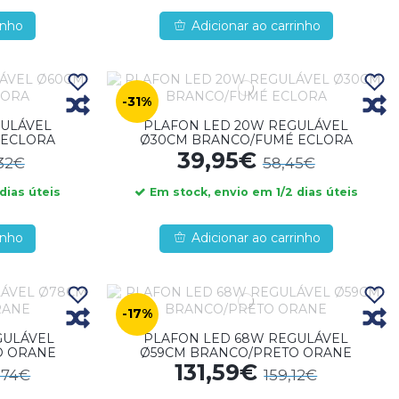
inho
Adicionar ao carrinho
-31%
GULÁVEL
PLAFON LED 20W REGULÁVEL
 ECLORA
Ø30CM BRANCO/FUMÉ ECLORA
39,95€
,32€
58,45€
dias úteis
Em stock, envio em 1/2 dias úteis
inho
Adicionar ao carrinho
-17%
GULÁVEL
PLAFON LED 68W REGULÁVEL
O ORANE
Ø59CM BRANCO/PRETO ORANE
131,59€
,74€
159,12€