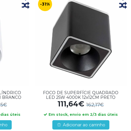
-31%
ILÍNDRICO
FOCO DE SUPERFÍCIE QUADRADO
M BRANCO
LED 25W 4000K 12x12CM PRETO
111,64€
95€
162,17€
dias úteis
Em stock, envio em 2/3 dias úteis
inho
Adicionar ao carrinho