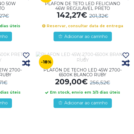
NO 50W
PLAFON DE TETO LED FELICIANO
TO
46W REGULÁVEL PRETO
142,27€
,27€
201,32€
dias úteis
Reservar, consultar data de entrega
inho
Adicionar ao carrinho
-18%
21W 2700-
PLAFÓN DE TECHO LED 45W 2700-
RUBY
6500K BLANCO RUBY
209,00€
71€
256,52€
dias úteis
Em stock, envio em 3/5 dias úteis
inho
Adicionar ao carrinho