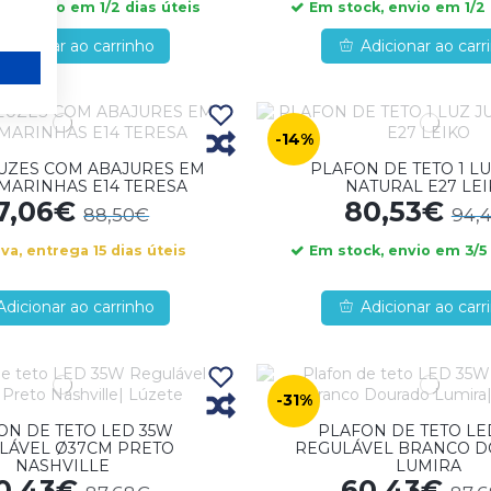
k, envio em 1/2 dias úteis
Em stock, envio em 1/2 
Adicionar ao carrinho
Adicionar ao carr
-14%
LUZES COM ABAJURES EM
PLAFON DE TETO 1 LU
MARINHAS E14 TERESA
NATURAL E27 LE
7,06€
80,53€
88,50€
94,
a, entrega 15 dias úteis
Em stock, envio em 3/5 
Adicionar ao carrinho
Adicionar ao carr
-31%
ON DE TETO LED 35W
PLAFON DE TETO LE
LÁVEL Ø37CM PRETO
REGULÁVEL BRANCO 
NASHVILLE
LUMIRA
0,43€
60,43€