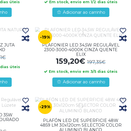
dias úteis
Em stock, envio em 1/2 dias úteis
inho
Adicionar ao carrinho
-19%
Z JUTA
PLAFONIER LED 34,5W REGULÁVEL
IKO
2300-3000-4000K CINZA QUENTE
ELIX
41€
159,20€
197,35€
dias úteis
Em stock, envio em 3/5 dias úteis
inho
Adicionar ao carrinho
-29%
D 35W
DOURADO
PLAFÓN LED DE SUPERFICIE 48W
4859 LM 30x120cm SELECTOR COLOR
ALUMINIO BLANCO