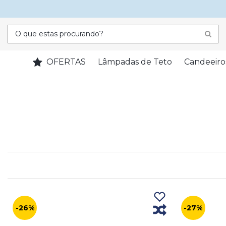
OFERTAS
Lâmpadas de Teto
Candeeiro
-26%
-27%