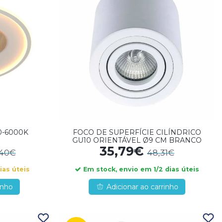
0-6000K
FOCO DE SUPERFÍCIE CILÍNDRICO
GU10 ORIENTÁVEL Ø9 CM BRANCO
35,79€
,40€
48,31€
ias úteis
Em stock, envio em 1/2 dias úteis
inho
Adicionar ao carrinho