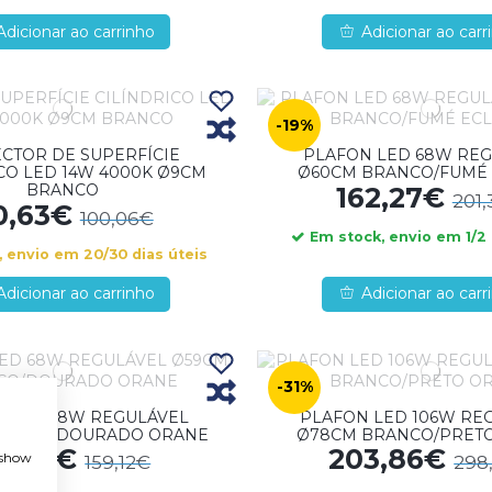
Adicionar ao carrinho
Adicionar ao carr
-19%
CTOR DE SUPERFÍCIE
PLAFON LED 68W RE
CO LED 14W 4000K Ø9CM
Ø60CM BRANCO/FUMÉ
BRANCO
162,27€
201
0,63€
100,06€
Em stock, envio em 1/2 
 envio em 20/30 dias úteis
Adicionar ao carrinho
Adicionar ao carr
-31%
 LED 68W REGULÁVEL
PLAFON LED 106W RE
RANCO/DOURADO ORANE
Ø78CM BRANCO/PRET
31,59€
203,86€
, show
159,12€
298