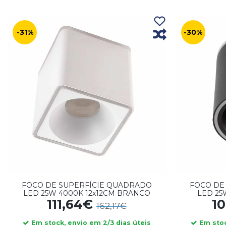
-31%
-30%
FOCO DE SUPERFÍCIE QUADRADO
FOCO DE 
LED 25W 4000K 12x12CM BRANCO
LED 25
111,64€
1
162,17€
Em stock, envio em 2/3 dias úteis
Em stoc