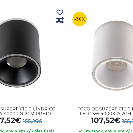
-30%
SUPERFÍCIE CILÍNDRICO
FOCO DE SUPERFICIE C
W 4000K Ø12CM PRETO
LED 25W 4000K Ø12CM
07,52€
107,52€
155,26€
155
k, envio em 2/3 dias úteis
Em stock, envio em 2/3 