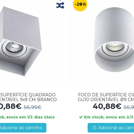
-28%
 SUPERFÍCIE QUADRADO
FOCO DE SUPERFÍCIE C
ENTÁVEL 9x9 CM BRANCO
GU10 ORIENTÁVEL Ø9 C
0,88€
40,88€
56,95€
56,
k, envio em 1/2 dias úteis
Em stock, envio em 2/3 
Adicionar ao carrinho
Adicionar ao carr