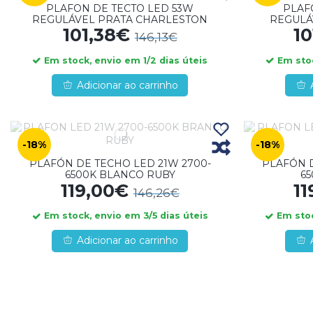
PLAFON DE TECTO LED 53W
PLAF
REGULÁVEL PRATA CHARLESTON
REGULÁ
101,38€
1
146,13€
Em stock, envio em 1/2 dias úteis
Em stoc
Adicionar ao carrinho
-18%
-18%
PLAFÓN DE TECHO LED 21W 2700-
PLAFÓN D
6500K BLANCO RUBY
6
119,00€
1
146,26€
Em stock, envio em 3/5 dias úteis
Em stoc
Adicionar ao carrinho