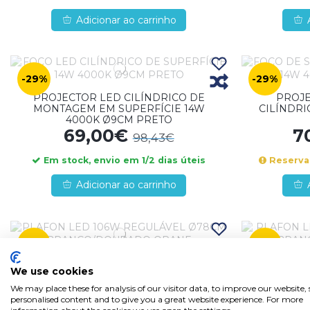
Adicionar ao carrinho
-29%
-29%
PROJECTOR LED CILÍNDRICO DE
PROJE
MONTAGEM EM SUPERFÍCIE 14W
CILÍNDRI
4000K Ø9CM PRETO
69,00€
7
98,43€
Em stock, envio em 1/2 dias úteis
Reserva,
Adicionar ao carrinho
-31%
-17%
PLAFON LED 106W REGULÁVEL
PLAFON
We use cookies
Ø78CM BRANCO/DOURADO ORANE
Ø59CM B
203,86€
1
We may place these for analysis of our visitor data, to improve our website
298,74€
personalised content and to give you a great website experience. For more