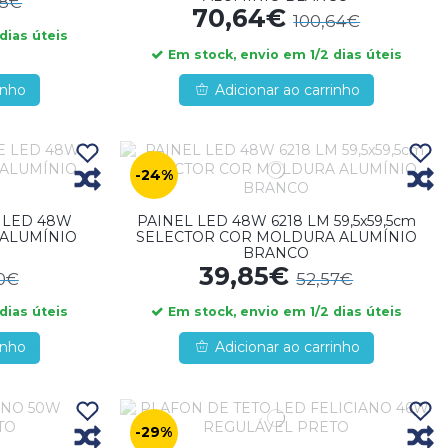
68€
70,64€
100,64€
dias úteis
Em stock, envio em 1/2 dias úteis
inho
Adicionar ao carrinho
-24%
 LED 48W
PAINEL LED 48W 6218 LM 59,5x59,5cm
 ALUMÍNIO
SELECTOR COR MOLDURA ALUMÍNIO
BRANCO
39,85€
0€
52,57€
dias úteis
Em stock, envio em 1/2 dias úteis
inho
Adicionar ao carrinho
-29%