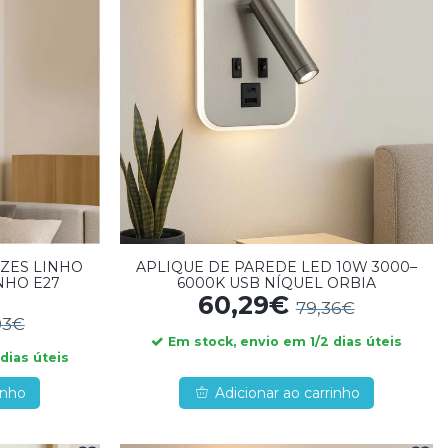
UZES LINHO
APLIQUE DE PAREDE LED 10W 3000–
NHO E27
6000K USB NÍQUEL ORBIA
60,29€
79,36€
03€
Em stock, envio em 1/2 dias úteis
dias úteis
inho
Adicionar ao carrinho