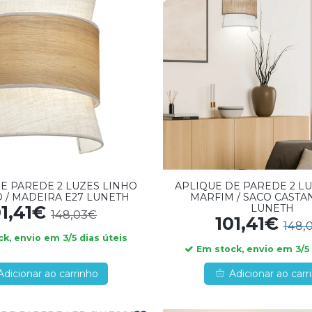
E PAREDE 2 LUZES LINHO
APLIQUE DE PAREDE 2 L
 / MADEIRA E27 LUNETH
MARFIM / SACO CASTA
LUNETH
01,41€
148,03€
101,41€
148,
k, envio em 3/5 dias úteis
Em stock, envio em 3/5 
Adicionar ao carrinho
Adicionar ao carr