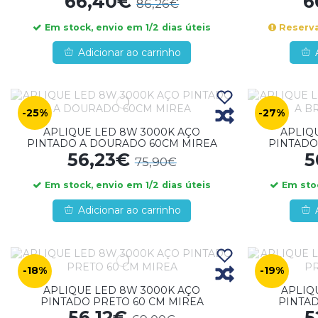
66,40€
6
86,26€
Em stock, envio em 1/2 dias úteis
Reserva
Adicionar ao carrinho
-25%
-27%
APLIQUE LED 8W 3000K AÇO
APLIQ
PINTADO A DOURADO 60CM MIREA
PINTADO
56,23€
5
75,90€
Em stock, envio em 1/2 dias úteis
Em stoc
Adicionar ao carrinho
-18%
-19%
APLIQUE LED 8W 3000K AÇO
APLIQ
PINTADO PRETO 60 CM MIREA
PINTA
56,12€
5