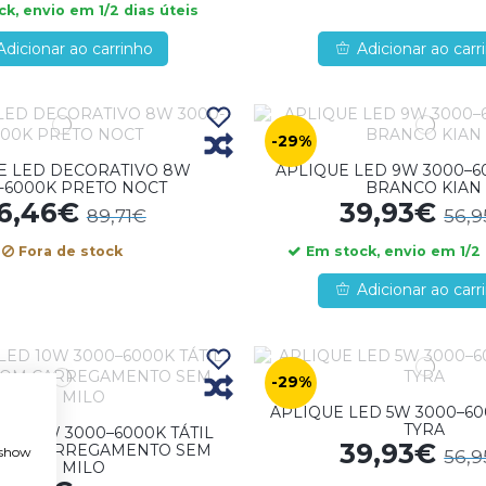
k, envio em 1/2 dias úteis
Adicionar ao carrinho
Adicionar ao carr
-29%
E LED DECORATIVO 8W
APLIQUE LED 9W 3000–60
-6000K PRETO NOCT
BRANCO KIAN
6,46€
39,93€
89,71€
56,
Fora de stock
Em stock, envio em 1/2 
Adicionar ao carr
-29%
APLIQUE LED 5W 3000–6
TYRA
ED 10W 3000–6000K TÁTIL
39,93€
COM CARREGAMENTO SEM
, show
56,
FIOS MILO