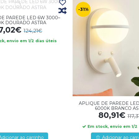
-31%
DE PAREDE LED 6W 3000–
0K DOURADO ASTRA
7,02€
124,21€
k, envio em 1/2 dias úteis
APLIQUE DE PAREDE LED
6000K BRANCO AS
80,91€
117,
Em stock, envio em 1/2 
Adicionar ao carrinho
Adicionar ao carr