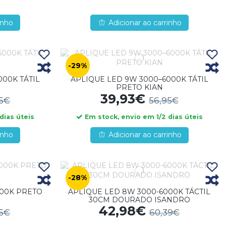
inho
Adicionar ao carrinho
-29%
00K TÁTIL
APLIQUE LED 9W 3000–6000K TÁTIL
PRETO KIAN
39,93€
95€
56,95€
dias úteis
Em stock, envio em 1/2 dias úteis
inho
Adicionar ao carrinho
-28%
000K PRETO
APLIQUE LED 8W 3000-6000K TÁCTIL
30CM DOURADO ISANDRO
42,98€
95€
60,39€