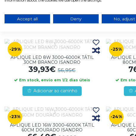
91,02€
9
information about the cookies we use open the settings.
124,21€
Em stock, envio em 1/2 dias úteis
Em stoc
Accept all
Deny
No, adjust
Adicionar ao carrinho
-29%
-25%
APLIQUE LED 8W 3000–6000K TÁTIL
APLIQUE L
30CM BRANCO ISANDRO
80CM
39,93€
7
56,95€
Em stock, envio em 1/2 dias úteis
Em stoc
Adicionar ao carrinho
-23%
-24%
APLIQUE LED 16W 3000–6000K TÁTIL
APLIQUE L
60CM DOURADO ISANDRO
60C