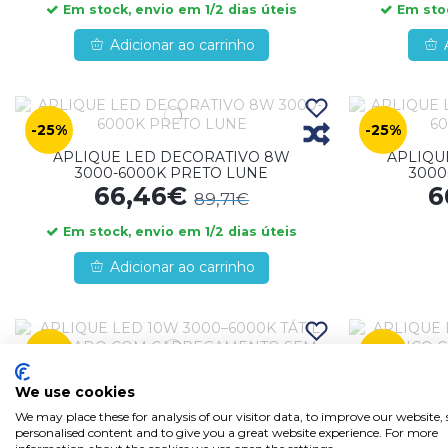
Em stock, envio em 1/2 dias úteis
Em stoc
Adicionar ao carrinho
-25%
-25%
APLIQUE LED DECORATIVO 8W
APLIQU
3000-6000K PRETO LUNE
3000
66,46€
6
89,71€
Em stock, envio em 1/2 dias úteis
Adicionar ao carrinho
-26%
-24%
We use cookies
APLIQUE LED 10W 3000–6000K TÁTIL
APLIQUE L
DOURADO COM CARREGAMENTO
BRANCO 
We may place these for analysis of our visitor data, to improve our website
SEM FIOS MILO
personalised content and to give you a great website experience. For more