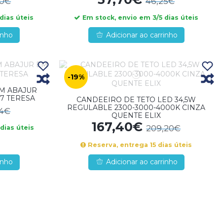
60€
46,25€
dias úteis
Em stock, envio em 3/5 dias úteis
inho
Adicionar ao carrinho
-19%
M ABAJUR
7 TERESA
CANDEEIRO DE TETO LED 34,5W
REGULABLE 2300-3000-4000K CINZA
44€
QUENTE ELIX
167,40€
209,20€
dias úteis
Reserva, entrega 15 dias úteis
inho
Adicionar ao carrinho