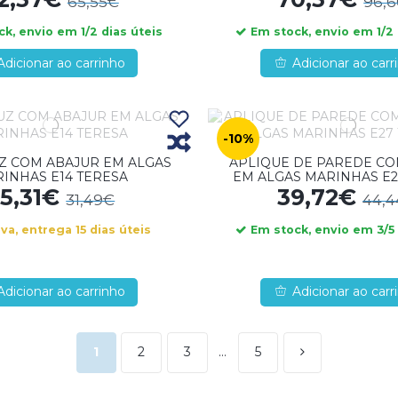
65,55€
96,
k, envio em 1/2 dias úteis
Em stock, envio em 1/2 
Adicionar ao carrinho
Adicionar ao carr
-10%
UZ COM ABAJUR EM ALGAS
APLIQUE DE PAREDE CO
INHAS E14 TERESA
EM ALGAS MARINHAS E2
25,31€
39,72€
31,49€
44,
a, entrega 15 dias úteis
Em stock, envio em 3/5 
Adicionar ao carrinho
Adicionar ao carr
1
2
3
…
5