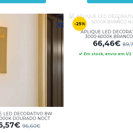
-25%
APLIQUE LED DECORA
3000-6000K BRANCO
66,46€
89,
Em stock, envio em 1/2 
E LED DECORATIVO 8W
6000K DOURADO NOCT
6,57€
96,60€