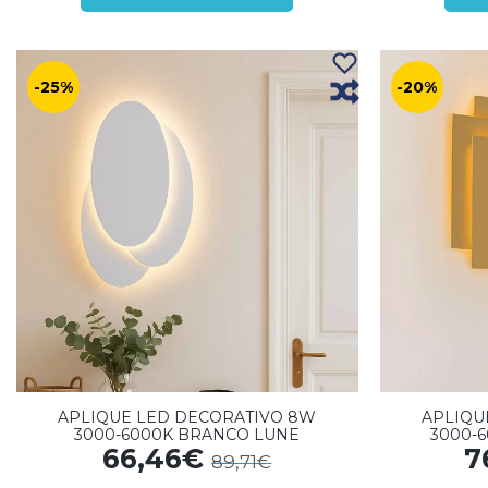
-25%
-20%
APLIQUE LED DECORATIVO 8W
APLIQU
3000-6000K BRANCO LUNE
3000-
66,46€
7
89,71€