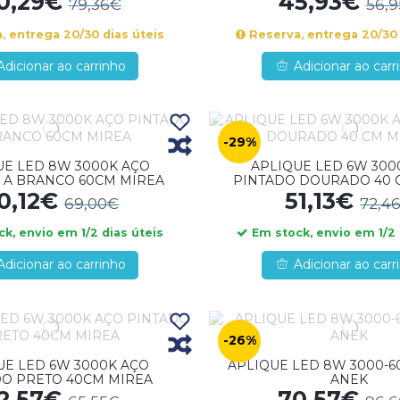
0,29€
45,93€
79,36€
56,
, entrega 20/30 dias úteis
Reserva, entrega 20/30 
Adicionar ao carrinho
Adicionar ao carr
-29%
UE LED 8W 3000K AÇO
APLIQUE LED 6W 300
 A BRANCO 60CM MIREA
PINTADO DOURADO 40 
0,12€
51,13€
69,00€
72,4
k, envio em 1/2 dias úteis
Em stock, envio em 1/2 
Adicionar ao carrinho
Adicionar ao carr
-26%
UE LED 6W 3000K AÇO
APLIQUE LED 8W 3000-60
DO PRETO 40CM MIREA
ANEK
2,57€
70,57€