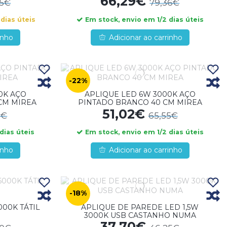
66,29€
95€
79,36€
dias úteis
Em stock, envio em 1/2 dias úteis
inho
Adicionar ao carrinho
-22%
0K AÇO
APLIQUE LED 6W 3000K AÇO
CM MIREA
PINTADO BRANCO 40 CM MIREA
51,02€
6€
65,55€
dias úteis
Em stock, envio em 1/2 dias úteis
inho
Adicionar ao carrinho
-18%
00K TÁTIL
APLIQUE DE PAREDE LED 1,5W
3000K USB CASTANHO NUMA
37,70€