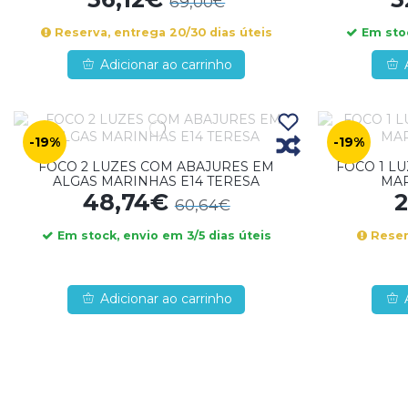
69,00€
Reserva, entrega 20/30 dias úteis
Em stoc
Adicionar ao carrinho
-19%
-19%
FOCO 2 LUZES COM ABAJURES EM
FOCO 1 L
ALGAS MARINHAS E14 TERESA
MAR
48,74€
60,64€
Em stock, envio em 3/5 dias úteis
Reserv
Adicionar ao carrinho