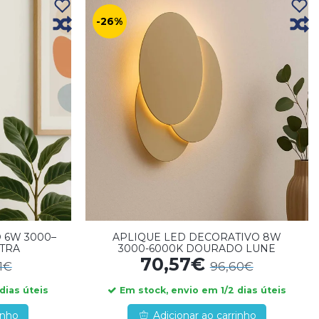
-26%
 6W 3000–
APLIQUE LED DECORATIVO 8W
TRA
3000-6000K DOURADO LUNE
70,57€
31€
96,60€
dias úteis
Em stock, envio em 1/2 dias úteis
inho
Adicionar ao carrinho