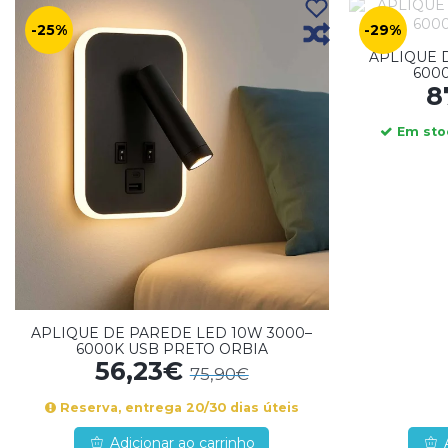
-25%
-29%
APLIQUE 
600
8
Em stoc
APLIQUE DE PAREDE LED 10W 3000–
6000K USB PRETO ORBIA
56,23€
75,90€
Reserva, entrega 20/30 dias úteis
Adicionar ao carrinho