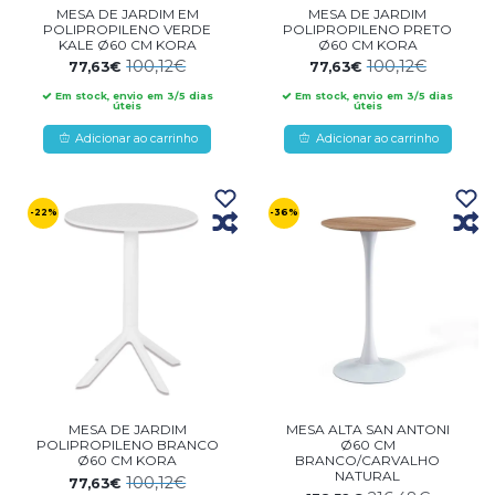
MESA DE JARDIM EM
MESA DE JARDIM
POLIPROPILENO VERDE
POLIPROPILENO PRETO
KALE Ø60 CM KORA
Ø60 CM KORA
100,12€
100,12€
77,63€
77,63€
Em stock, envio em 3/5 dias
Em stock, envio em 3/5 dias
úteis
úteis
Adicionar ao carrinho
Adicionar ao carrinho
-22%
-36%
MESA DE JARDIM
MESA ALTA SAN ANTONI
POLIPROPILENO BRANCO
Ø60 CM
Ø60 CM KORA
BRANCO/CARVALHO
NATURAL
100,12€
77,63€