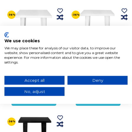
-36%
-36%
We use cookies
We may place these for analysis of our visitor data, to improve our
website, show personalised content and to give you a great website
experience. For more information about the cookies we use open the
settings.
MESA ALTA JOSEPHINE
MESA ALTA JOSEPHINE
BRANCO ENVELHECIDO
BRANCA
Accept all
Deny
267,90€
267,90€
169,36€
169,36€
Em stock, envio em 3/5 dias
Em stock, envio em 3/5 dias
No, adjust
úteis
úteis
Adicionar ao carrinho
Adicionar ao carrinho
-36%