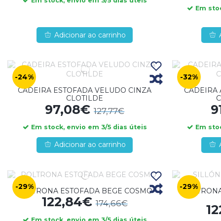
Em stock, envio em 3/5 dias úteis
Em stoc
Adicionar ao carrinho
-24%
-32%
CADEIRA ESTOFADA VELUDO CINZA
CADEIRA 
CLOTILDE
C
97,08€
9
127,77€
Em stock, envio em 3/5 dias úteis
Em stoc
Adicionar ao carrinho
-29%
-29%
POLTRONA ESTOFADA BEGE COSMO
POLTRONA
122,84€
174,66€
1
Em stock, envio em 3/5 dias úteis