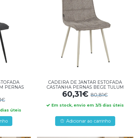
STOFADA
CADEIRA DE JANTAR ESTOFADA
M PERNAS
CASTANHA PERNAS BEGE TULUM
M
60,31€
80,81€
1€
Em stock, envio em 3/5 dias úteis
dias úteis
inho
Adicionar ao carrinho