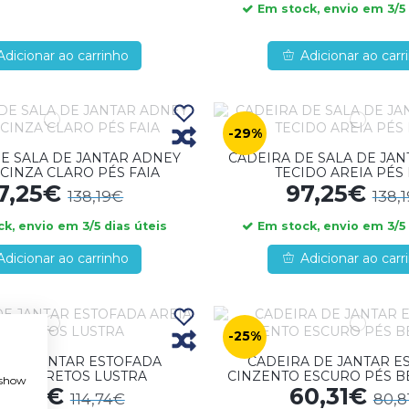
Em stock, envio em 3/5 
Adicionar ao carrinho
Adicionar ao carr
-29%
E SALA DE JANTAR ADNEY
CADEIRA DE SALA DE JA
 CINZA CLARO PÉS FAIA
TECIDO AREIA PÉS 
7,25€
97,25€
138,19€
138,
k, envio em 3/5 dias úteis
Em stock, envio em 3/5 
Adicionar ao carrinho
Adicionar ao carr
-25%
A DE JANTAR ESTOFADA
CADEIRA DE JANTAR E
 PÉS PRETOS LUSTRA
CINZENTO ESCURO PÉS B
, show
6,87€
60,31€
114,74€
80,8