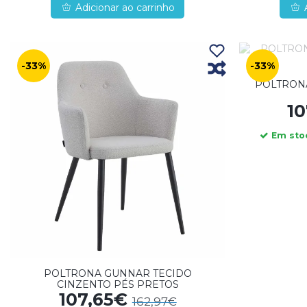
Adicionar ao carrinho
-33%
-33%
POLTRON
1
Em stoc
POLTRONA GUNNAR TECIDO
CINZENTO PÉS PRETOS
107,65€
162,97€