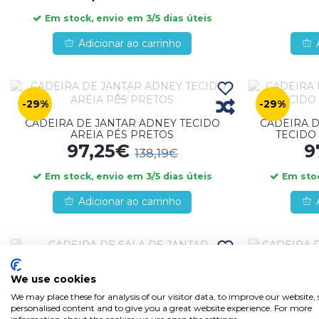
Em stock, envio em 3/5 dias úteis
Adicionar ao carrinho
-29%
-29%
CADEIRA DE JANTAR ADNEY TECIDO
CADEIRA D
AREIA PÉS PRETOS
TECIDO
97,25€
9
138,19€
Em stock, envio em 3/5 dias úteis
Em stoc
Adicionar ao carrinho
-30%
-33%
We use cookies
CADEIRA DE SALA DE JANTAR
CADEIR
ESTOFADA BRANCA EBONY
AREIA
We may place these for analysis of our visitor data, to improve our website
87,04€
7
personalised content and to give you a great website experience. For more
125,16€