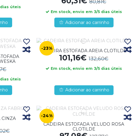
60,31€
80,81€
dias úteis
Em stock, envio em 3/5 dias úteis
inho
Adicionar ao carrinho
-23%
CADEIRA ESTOFADA AREIA CLOTILDE
101,16€
STOFADA
132,60€
 WESKA
47€
Em stock, envio em 3/5 dias úteis
dias úteis
inho
Adicionar ao carrinho
-24%
 CINZA
CADEIRA ESTOFADA VELUDO ROSA
CLOTILDE
,02€
97,08€