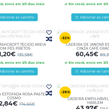
k, envio em 3/5 dias úteis
Em stock, envio em 3/5 
Adicionar ao carrinho
Adicionar ao carr
-32%
ASHCROFT TECIDO AREIA
CADEIRA DE JANTAR E
OM PÉS PRETOS
CINZA CAFÉ GRA
1,20€
60,45€
135,58€
89,
k, envio em 3/5 dias úteis
Em stock, envio em 3/5 
Adicionar ao carrinho
Adicionar ao carr
-26%
 ESTOFADA ROSA PASTEL
COSMO
CADEIRA EMPILHÁVEL
22,84€
HARLEM
174,66€
43,97€
59,