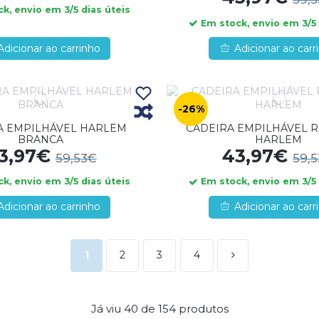
k, envio em 3/5 dias úteis
Em stock, envio em 3/5 
Adicionar ao carrinho
Adicionar ao carr
-26%
A EMPILHÁVEL HARLEM
CADEIRA EMPILHÁVEL R
BRANCA
HARLEM
3,97€
43,97€
59,53€
59,
k, envio em 3/5 dias úteis
Em stock, envio em 3/5 
Adicionar ao carrinho
Adicionar ao carr
1
2
3
4
Já viu
40
de
154
produtos