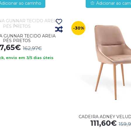
Adicionar ao carrinho
Adicionar ao carr
-30%
A GUNNAR TECIDO AREIA
PÉS PRETOS
07,65€
162,97€
k, envio em 3/5 dias úteis
CADEIRA ADNEY VELUD
111,60€
159,