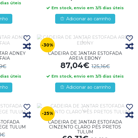
dias úteis
Em stock, envio em 3/5 dias úteis
inho
Adicionar ao carrinho
-30%
NTAR ADNEY
CADEIRA DE JANTAR ESTOFADA
FAIA
AREIA EBONY
87,04€
19€
125,16€
dias úteis
Em stock, envio em 3/5 dias úteis
inho
Adicionar ao carrinho
-25%
STOFADA
CADEIRA DE JANTAR ESTOFADA
EGE TULUM
CINZENTO CLARO PÉS PRETOS
TULUM
1€