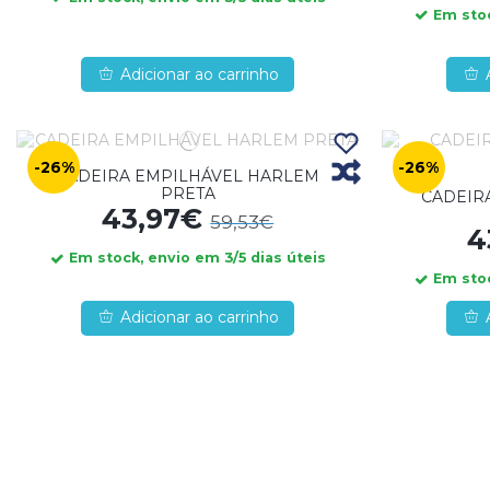
Em stoc
Adicionar ao carrinho
-26%
-26%
CADEIRA EMPILHÁVEL HARLEM
PRETA
CADEIR
43,97€
59,53€
4
Em stock, envio em 3/5 dias úteis
Em stoc
Adicionar ao carrinho