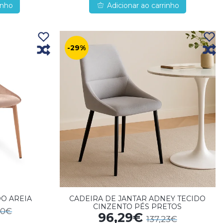
inho
Adicionar ao carrinho
-29%
O AREIA
CADEIRA DE JANTAR ADNEY TECIDO
CINZENTO PÉS PRETOS
90€
96,29€
137,23€