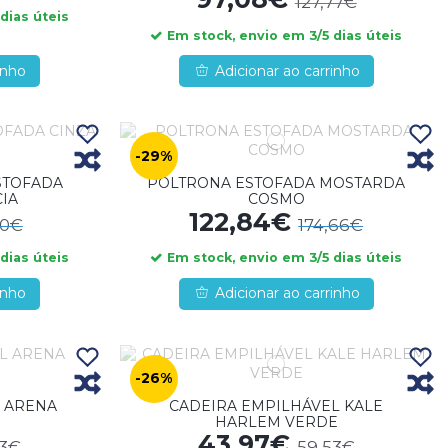
127,77€
dias úteis
Em stock, envio em 3/5 dias úteis
inho
Adicionar ao carrinho
-29%
STOFADA
POLTRONA ESTOFADA MOSTARDA
CIA
COSMO
122,84€
30€
174,66€
dias úteis
Em stock, envio em 3/5 dias úteis
inho
Adicionar ao carrinho
-26%
 ARENA
CADEIRA EMPILHÁVEL KALE
HARLEM VERDE
43,97€
53€
59,53€