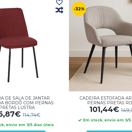
-32%
A DE SALA DE JANTAR
CADEIRA ESTOFADA AR
DA BORDÔ COM PERNAS
PERNAS PRETAS R
PRETAS LUSTRA
101,44€
149
6,87€
114,74€
Em stock, envio em 3/5 
k, envio em 3/5 dias úteis