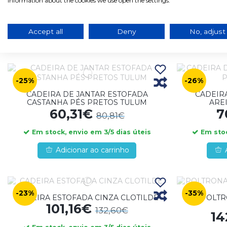
information about the cookies we use open the settings.
Em stock, envio em 3/5 dias úteis
Em stoc
Accept all
Deny
No, adjust
Adicionar ao carrinho
-25%
-26%
CADEIRA DE JANTAR ESTOFADA
CADEIR
CASTANHA PÉS PRETOS TULUM
ARE
60,31€
7
80,81€
Em stock, envio em 3/5 dias úteis
Em stoc
Adicionar ao carrinho
-23%
-35%
CADEIRA ESTOFADA CINZA CLOTILDE
POLTR
101,16€
132,60€
14