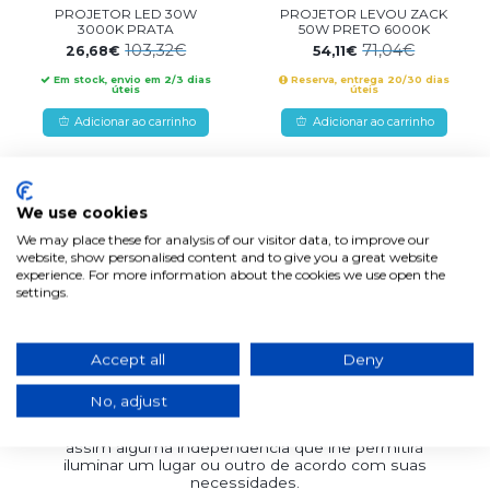
PROJETOR LED 30W
PROJETOR LEVOU ZACK
3000K PRATA
50W PRETO 6000K
103,32€
71,04€
26,68€
54,11€
Em stock, envio em 2/3 dias
Reserva, entrega 20/30 dias
úteis
úteis
Adicionar ao carrinho
Adicionar ao carrinho
Já viu
2
de
2
produtos
We use cookies
We may place these for analysis of our visitor data, to improve our
website, show personalised content and to give you a great website
experience. For more information about the cookies we use open the
settings.
Foco do projetor
Accept all
Deny
Finalize com uma pena com suas
necessidades de luz nos espaços ao ar livre,
instalando um projetor ao ar livre em seu
No, adjust
jardim, terraço ou varanda. Você pode direcionar
seu feixe de luz para onde quiser, alcançando
assim alguma independência que lhe permitirá
iluminar um lugar ou outro de acordo com suas
necessidades.