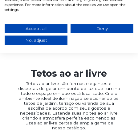
experience. For more information about the cookies we use open the
Em stock, envio em 2/3 dias
Em stock, envio em 2/3 dias
úteis
úteis
settings.
Adicionar ao carrinho
Adicionar ao carrinho
Accept all
Deny
No, adjust
Já viu
4
de
4
produtos
Tetos ao ar livre
Tetos ao ar livre são formas elegantes e
discretas de gerar um ponto de luz que ilumina
todo o espaço em que está localizado. Crie o
ambiente ideal de iluminação selecionando os
tetos de jardim, terraço ou varanda de sua
escolha de acordo com seus gostos e
necessidades. Estenda suas noites ao ar livre
criando a atmosfera perfeita escolhendo as
luzes ao ar livre certas da ampla gama de
nosso catálogo.