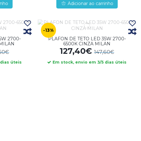
inho
Adicionar ao carrinho
-13%
5W 2700-
PLAFON DE TETO LED 35W 2700-
MILAN
6500K CINZA MILAN
127,40€
,60€
147,60€
dias úteis
Em stock, envio em 3/5 dias úteis