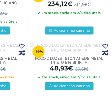
234,12€
ELICIANO
314,98€
L
,27€
Em stock, envio em 2/3 dias úteis
dias úteis
inho
Adicionar ao carrinho
-19%
ES METAL
FOCO 2 LUZES TETO/PAREDE METAL
ITA
PRETO E14 BIRKITA
48,93€
15€
60,51€
as úteis
Em stock, envio em 3/5 dias úteis
inho
Adicionar ao carrinho