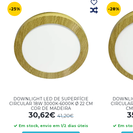
-25%
-28%
DOWNLIGHT LED DE SUPERFÍCIE
DOWNLIG
CIRCULAR 18W 3000K-6000K Ø 22 CM
CIRCULAR
COR DE MADEIRA
CM
30,62€
3
41,20€
Em stock, envio em 1/2 dias úteis
Em stoc