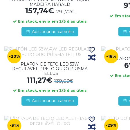
9
MADEIRA HARALD
157,74€
291,72€
Em stoc
Em stock, envio em 2/3 dias úteis
Adicionar ao carrinho
-20%
-18%
PLAFON
6
PLAFON DE TETO LED 53W
REGULÁVEL PRETO OURO PRISMA
TELLUS
Em stoc
111,27€
139,63€
Em stock, envio em 2/3 dias úteis
Adicionar ao carrinho
-31%
-29%