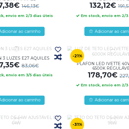
7,38€
132,12€
146,13€
191,
k, envio em 2/3 dias úteis
Em stock, envio em 2/3 
Adicionar ao carrinho
Adicionar ao carr
-21%
 3 LUZES E27 AQUILES
7,35€
PLAFON LED IVETTE 40
83,06€
6500K REGULÁV
178,70€
227
k, envio em 3/5 dias úteis
Em stock, envio em 2/3 
Adicionar ao carrinho
Adicionar ao carr
-31%