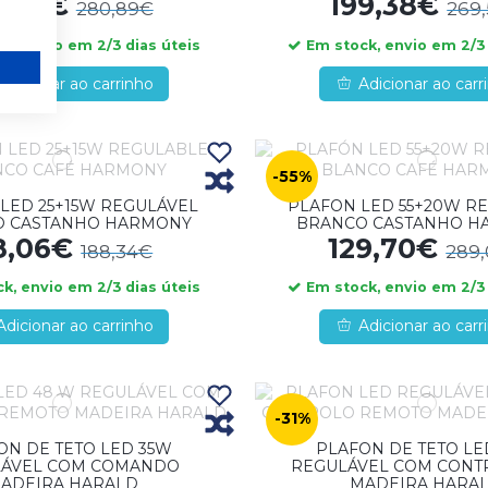
3,57€
199,38€
280,89€
269
k, envio em 2/3 dias úteis
Em stock, envio em 2/3 
Adicionar ao carrinho
Adicionar ao carr
-55%
LED 25+15W REGULÁVEL
PLAFON LED 55+20W R
O CASTANHO HARMONY
BRANCO CASTANHO H
8,06€
129,70€
188,34€
289
k, envio em 2/3 dias úteis
Em stock, envio em 2/3 
Adicionar ao carrinho
Adicionar ao carr
-31%
ON DE TETO LED 35W
PLAFON DE TETO LE
LÁVEL COM COMANDO
REGULÁVEL COM CONT
ADEIRA HARALD
MADEIRA HARA