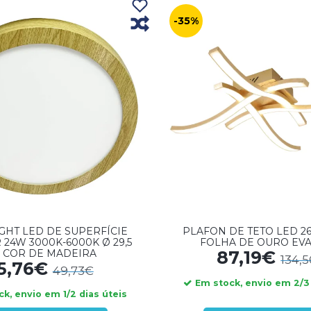
-35%
HT LED DE SUPERFÍCIE
PLAFON DE TETO LED 2
 24W 3000K-6000K Ø 29,5
FOLHA DE OURO EV
 COR DE MADEIRA
87,19€
134,
5,76€
49,73€
Em stock, envio em 2/3 
k, envio em 1/2 dias úteis