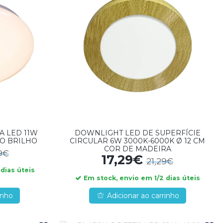
A LED 11W
DOWNLIGHT LED DE SUPERFÍCIE
O BRILHO
CIRCULAR 6W 3000K-6000K Ø 12 CM
COR DE MADEIRA
9€
17,29€
21,29€
dias úteis
Em stock, envio em 1/2 dias úteis
inho
Adicionar ao carrinho