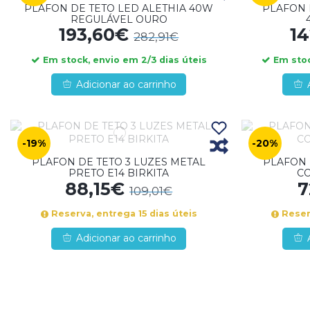
PLAFON DE TETO LED ALETHIA 40W
PLAFON 
REGULÁVEL OURO
193,60€
1
282,91€
Em stock, envio em 2/3 dias úteis
Em stoc
Adicionar ao carrinho
-19%
-20%
PLAFON DE TETO 3 LUZES METAL
PLAFON 
PRETO E14 BIRKITA
CO
88,15€
7
109,01€
Reserva, entrega 15 dias úteis
Reserv
Adicionar ao carrinho