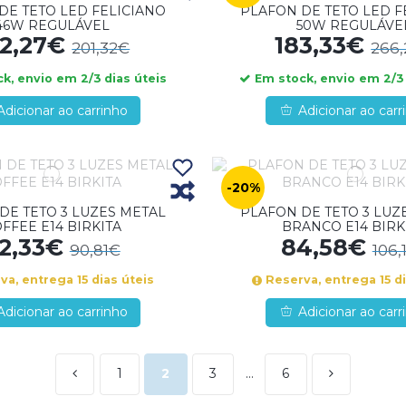
DE TETO LED FELICIANO
PLAFON DE TETO LED F
46W REGULÁVEL
50W REGULÁVE
42,27€
183,33€
201,32€
266
k, envio em 2/3 dias úteis
Em stock, envio em 2/3 
Adicionar ao carrinho
Adicionar ao carr
-20%
DE TETO 3 LUZES METAL
PLAFON DE TETO 3 LUZ
FFEE E14 BIRKITA
BRANCO E14 BIRK
2,33€
84,58€
90,81€
106,
a, entrega 15 dias úteis
Reserva, entrega 15 di
Adicionar ao carrinho
Adicionar ao carr
1
2
3
…
6