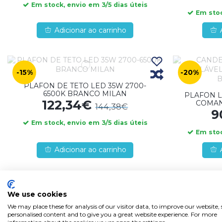
Em stock, envio em 3/5 dias úteis
Em stoc
Adicionar ao carrinho
-15%
-20%
PLAFON DE TETO LED 35W 2700-
6500K BRANCO MILAN
PLAFON 
122,34€
COMAN
144,38€
9
Em stock, envio em 3/5 dias úteis
Em stoc
Adicionar ao carrinho
-73%
-73%
We use cookies
TETO DO TETO LED PICTOR 38W
TETO DO
We may place these for analysis of our visitor data, to improve our website
AJUSTÁVEL C/CONTROLE 40CM
AJUSTÁ
personalised content and to give you a great website experience. For more