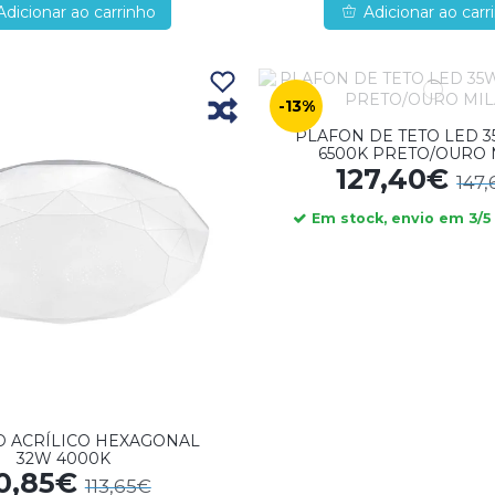
Adicionar ao carrinho
Adicionar ao carr
-13%
PLAFON DE TETO LED 3
6500K PRETO/OURO 
127,40€
147
Em stock, envio em 3/5 
D ACRÍLICO HEXAGONAL
32W 4000K
0,85€
113,65€