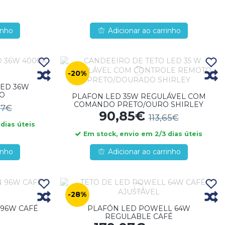
inho
Adicionar ao carrinho
-20%
LED 36W
O
PLAFON LED 35W REGULÁVEL COM
COMANDO PRETO/OURO SHIRLEY
27€
90,85€
113,65€
dias úteis
Em stock, envio em 2/3 dias úteis
inho
Adicionar ao carrinho
-28%
 96W CAFÉ
PLAFÓN LED POWELL 64W
REGULABLE CAFÉ