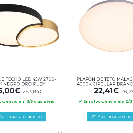
E TECHO LED 45W 2700-
PLAFON DE TETO MÁLAG
0K NEGRO-ORO RUBY
4000K CIRCULAR BRANC
5,00€
22,41€
263,84€
28,2
k, envio em 3/5 dias úteis
Em stock, envio em 2/3 
Adicionar ao carrinho
Adicionar ao carr