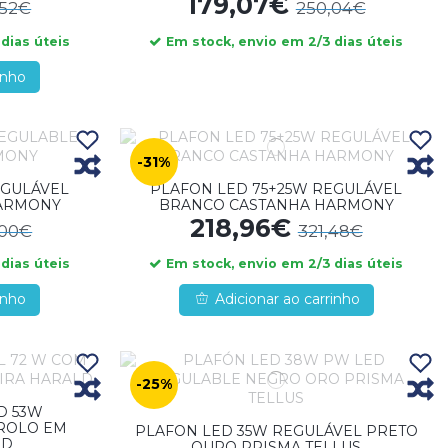
179,07€
,52€
250,04€
dias úteis
Em stock, envio em 2/3 dias úteis
inho
-31%
EGULÁVEL
PLAFON LED 75+25W REGULÁVEL
ARMONY
BRANCO CASTANHA HARMONY
218,96€
,00€
321,48€
dias úteis
Em stock, envio em 2/3 dias úteis
inho
Adicionar ao carrinho
-25%
D 53W
ROLO EM
PLAFON LED 35W REGULÁVEL PRETO
LD
OURO PRISMA TELLUS