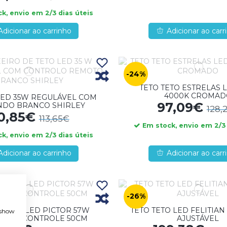
k, envio em 2/3 dias úteis
Adicionar ao carrinho
Adicionar ao carr
-24%
TETO TETO ESTRELAS 
4000K CROMAD
LED 35W REGULÁVEL COM
97,09€
DO BRANCO SHIRLEY
128,
0,85€
113,65€
Em stock, envio em 2/3 
k, envio em 2/3 dias úteis
Adicionar ao carrinho
Adicionar ao carr
-26%
 TETO LED PICTOR 57W
TETO TETO LED FELITIAN
, show
VEL C/CONTROLE 50CM
AJUSTÁVEL