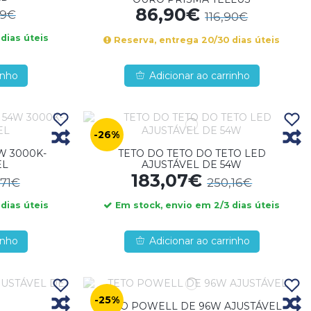
86,90€
59€
116,90€
dias úteis
Reserva, entrega 20/30 dias úteis
inho
Adicionar ao carrinho
-26%
W 3000K-
TETO DO TETO DO TETO LED
EL
AJUSTÁVEL DE 54W
183,07€
,71€
250,16€
dias úteis
Em stock, envio em 2/3 dias úteis
inho
Adicionar ao carrinho
-25%
TETO POWELL DE 96W AJUSTÁVEL