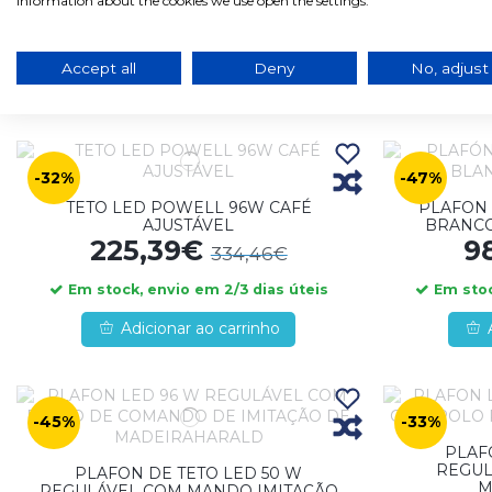
52,17€
7
information about the cookies we use open the settings.
194,83€
Em stock, envio em 2/3 dias úteis
Em stoc
Accept all
Deny
No, adjust
Adicionar ao carrinho
-32%
-47%
TETO LED POWELL 96W CAFÉ
PLAFON 
AJUSTÁVEL
BRANC
225,39€
9
334,46€
Em stock, envio em 2/3 dias úteis
Em stoc
Adicionar ao carrinho
-45%
-33%
PLAF
REGU
PLAFON DE TETO LED 50 W
M
REGULÁVEL COM MANDO IMITAÇÃO