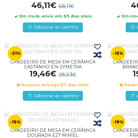
46,11€
4
68,11€
Em stock, envio em 3/5 dias úteis
Em stoc
Adicionar ao carrinho
-31%
-15%
CANDEEIRO DE MESA EM CERÂMICA
CANDEEIR
CASTANHO E14 SYMETRA
BRANC
19,46€
1
28,53€
Reserva, entrega 5/7 dias úteis
Reserv
Adicionar ao carrinho
-19%
-19%
CANDEEIRO DE MESA EM CERÂMICA
CANDEEIR
DOURADA E27 MIRIEL
PRA