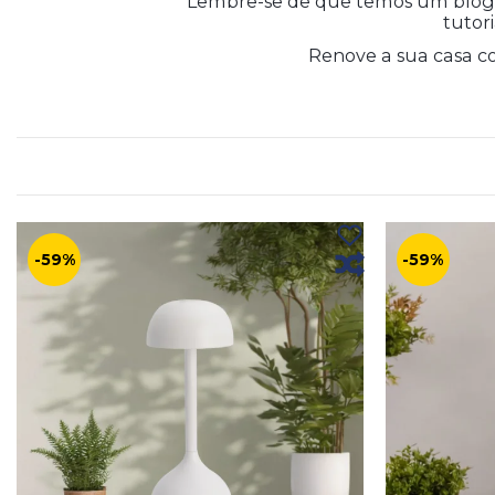
Lembre-se de que temos um blogue
tutori
Renove a sua casa c
-59%
-59%