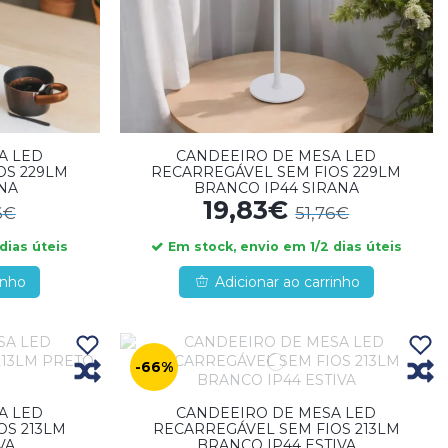
A LED
CANDEEIRO DE MESA LED
OS 229LM
RECARREGÁVEL SEM FIOS 229LM
ANA
BRANCO IP44 SIRANA
19,83€
6€
51,76€
dias úteis
Em stock, envio em 1/2 dias úteis
inho
Adicionar ao carrinho
-66%
A LED
CANDEEIRO DE MESA LED
OS 213LM
RECARREGÁVEL SEM FIOS 213LM
VA
BRANCO IP44 ESTIVA