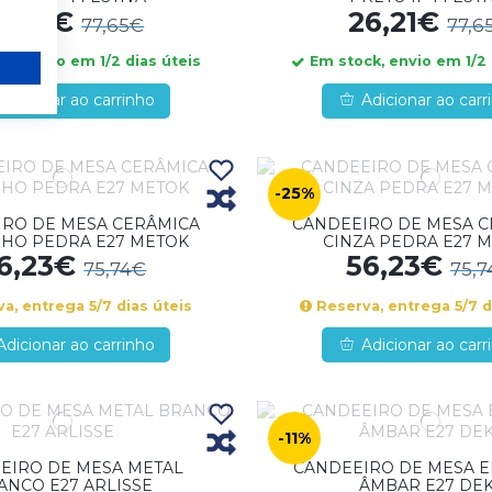
8,21€
26,21€
77,65€
77,6
k, envio em 1/2 dias úteis
Em stock, envio em 1/2 
Adicionar ao carrinho
Adicionar ao carr
-25%
RO DE MESA CERÂMICA
CANDEEIRO DE MESA 
HO PEDRA E27 METOK
CINZA PEDRA E27 
6,23€
56,23€
75,74€
75,7
a, entrega 5/7 dias úteis
Reserva, entrega 5/7 d
Adicionar ao carrinho
Adicionar ao carr
-11%
EIRO DE MESA METAL
CANDEEIRO DE MESA E
ANCO E27 ARLISSE
ÂMBAR E27 DEK