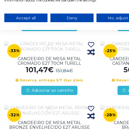
information about the cookies we use open the settings.
28,21€
2
77,65€
Em stock, envio em 1/2 dias úteis
Em stoc
Accept all
Deny
No, adjust
Adicionar ao carrinho
-33%
-25%
CANDEEIRO DE MESA METAL
CANDEEI
CROMADO E27 70CM TURELL
CASTAN
101,47€
5
151,84€
Reserva, entrega 5/7 dias úteis
Reserv
Adicionar ao carrinho
-32%
-28%
CANDEEIRO DE MESA METAL
CANDE
BRONZE ENVELHECIDO E27 ARLISSE
BR