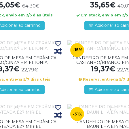
6,05€
35,65€
64,30€
40,
k, envio em 3/5 dias úteis
Em stock, envio em 3/5 
Adicionar ao carrinho
Adicionar ao carr
-15%
O DE MESA EM CERÂMICA
CANDEEIRO DE MESA EM
O/CINZA E14 ELTONIA
CASTANHO/BRANCO E14
9,37€
19,37€
22,79€
22,7
a, entrega 5/7 dias úteis
Reserva, entrega 5/7 d
Adicionar ao carrinho
Adicionar ao carr
-31%
O DE MESA EM CERÂMICA
CANDEEIRO DE MESA 
TEADA E27 MIRIEL
BAUNILHA E14 MA