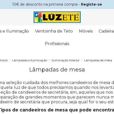
10€ de desconto na primeira compra -
Registe-se
s e Iluminação
Ventoinha de Teto
Móveis
Cadeira
Profissionais
Início
Lâmpadas e Iluminação
Iluminação Interior
Lâmpadas de mesa
Lâmpadas de mesa
uma seleção cuidada dos melhores candeeiros de mesa d
aquela luz de que todos precisamos quando nos levanta
ão de candeeiros de secretária, sim, aqueles que no
preparação de grandes momentos que parecem nunca m
eeiro de secretária que procura, seja qual for o seu es
Tipos de candeeiros de mesa que pode encontra