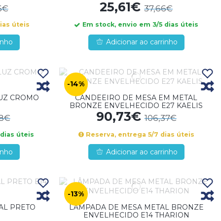
25,61€
6€
37,66€
ias úteis
Em stock, envio em 3/5 dias úteis
inho
Adicionar ao carrinho
-14%
LUZ CROMO
CANDEEIRO DE MESA EM METAL
BRONZE ENVELHECIDO E27 KAELIS
90,73€
38€
106,37€
dias úteis
Reserva, entrega 5/7 dias úteis
inho
Adicionar ao carrinho
-13%
AL PRETO
LÂMPADA DE MESA METAL BRONZE
ENVELHECIDO E14 THARION