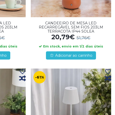
A LED
CANDEEIRO DE MESA LED
OS 203LM
RECARREGÁVEL SEM FIOS 203LM
EA
TERRACOTA IP44 SOLEA
20,79€
76€
51,76€
dias úteis
Em stock, envio em 1/2 dias úteis
inho
Adicionar ao carrinho
-61%