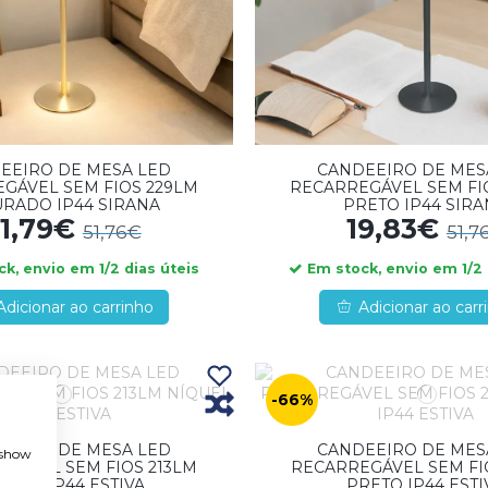
EEIRO DE MESA LED
CANDEEIRO DE MES
GÁVEL SEM FIOS 229LM
RECARREGÁVEL SEM FI
RADO IP44 SIRANA
PRETO IP44 SIR
1,79€
19,83€
51,76€
51,7
k, envio em 1/2 dias úteis
Em stock, envio em 1/2 
Adicionar ao carrinho
Adicionar ao carr
-66%
EEIRO DE MESA LED
CANDEEIRO DE MES
, show
GÁVEL SEM FIOS 213LM
RECARREGÁVEL SEM FI
QUEL IP44 ESTIVA
PRETO IP44 ESTI