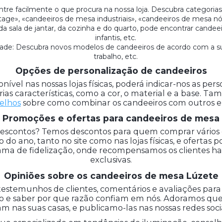
ntre facilmente o que procura na nossa loja. Descubra categoria
age», «candeeiros de mesa industriais», «candeeiros de mesa nó
 sala de jantar, da cozinha e do quarto, pode encontrar candeeiro
infantis, etc.
de: Descubra novos modelos de candeeiros de acordo com a sua ut
trabalho, etc.
Opções de personalização de candeeiros
nível nas nossas lojas físicas, poderá indicar-nos as per
rias características, como a cor, o material e a base. 
elhos
sobre como combinar os candeeiros com outros e
Promoções e ofertas para candeeiros de mesa
escontos? Temos descontos para quem comprar vários
do ano, tanto no site como nas lojas físicas, e ofertas
rama de fidelização, onde recompensamos os clientes 
exclusivas.
Opiniões sobre os candeeiros de mesa Lúzete
testemunhos de clientes, comentários e avaliações para 
o e saber por que razão confiam em nós. Adoramos que o
am nas suas casas, e publicamo-las nas nossas redes soc