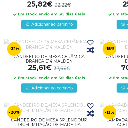
25,82€
2
32,22€
Em stock, envio em 3/5 dias úteis
Em stoc
Adicionar ao carrinho
-31%
-18%
CANDEEIRO DE MESA CERÂMICA
CANDEEIR
BRANCA E14 MALDEN
E
25,61€
7
37,66€
Em stock, envio em 3/5 dias úteis
Em stoc
Adicionar ao carrinho
-20%
-13%
CANDEEIRO DE MESA SPLENDOUR
LÂMPADA
18CM IMITAÇÃO DE MADEIRA
ACET