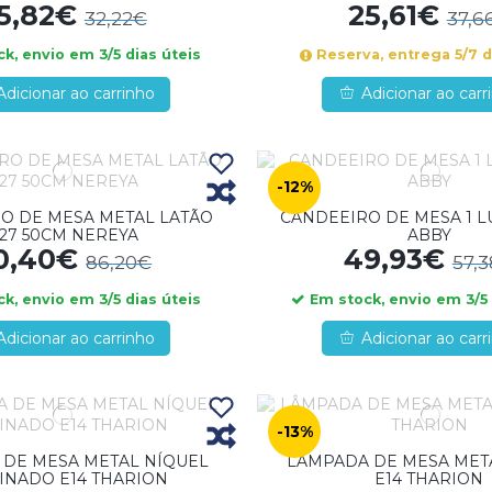
5,82€
25,61€
32,22€
37,6
k, envio em 3/5 dias úteis
Reserva, entrega 5/7 d
Adicionar ao carrinho
Adicionar ao carr
-12%
O DE MESA METAL LATÃO
CANDEEIRO DE MESA 1 
27 50CM NEREYA
ABBY
0,40€
49,93€
86,20€
57,
k, envio em 3/5 dias úteis
Em stock, envio em 3/5 
Adicionar ao carrinho
Adicionar ao carr
-13%
 DE MESA METAL NÍQUEL
LÂMPADA DE MESA MET
INADO E14 THARION
E14 THARION