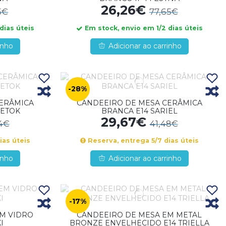
26,26€
5€
77,65€
dias úteis
Em stock, envio em 1/2 dias úteis
inho
Adicionar ao carrinho
-28%
CERÂMICA
CANDEEIRO DE MESA CERÂMICA
METOK
BRANCA E14 SARIEL
29,67€
4€
41,48€
ias úteis
Reserva, entrega 5/7 dias úteis
inho
Adicionar ao carrinho
-17%
M VIDRO
CANDEEIRO DE MESA EM METAL
I
BRONZE ENVELHECIDO E14 TRIELLA