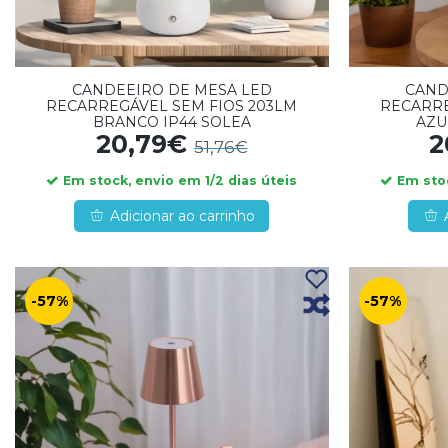
CANDEEIRO DE MESA LED
CAND
RECARREGÁVEL SEM FIOS 203LM
RECARRE
BRANCO IP44 SOLEA
AZU
20,79€
2
51,76€
Em stock, envio em 1/2 dias úteis
Em stoc
Adicionar ao carrinho
-57%
-57%