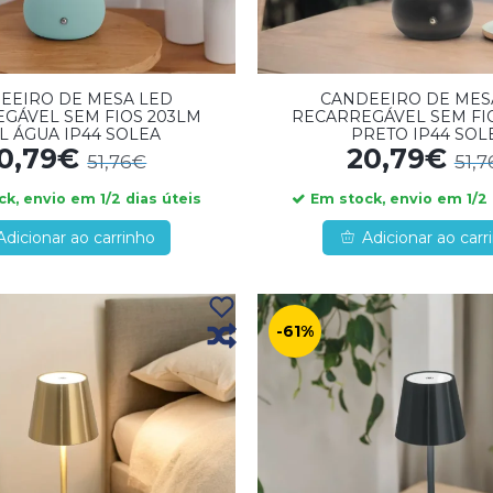
EEIRO DE MESA LED
CANDEEIRO DE MES
GÁVEL SEM FIOS 203LM
RECARREGÁVEL SEM FI
L ÁGUA IP44 SOLEA
PRETO IP44 SOL
0,79€
20,79€
51,76€
51,
k, envio em 1/2 dias úteis
Em stock, envio em 1/2 
Adicionar ao carrinho
Adicionar ao carr
-61%