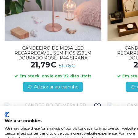
CANDEEIRO DE MESA LED
CAND
RECARREGÁVEL SEM FIOS 229LM
RECARRE
DOURADO ROSÉ IP44 SIRANA
DOU
21,79€
2
51,76€
Em stock, envio em 1/2 dias úteis
Em stoc
Adicionar ao carrinho
-63%
-63%
We use cookies
CANDEEIRO DE MESA LED
CAND
We may place these for analysis of our visitor data, to improve our website
RECARREGÁVEL SEM FIOS 213LM
RECARRE
personalised content and to give you a great website experience. For more
DOURADO IP44 ESTIVA
NÍ