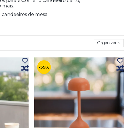
 para escolher o candeeiro certo,
o mais.
 candeeiros de mesa.
Organizar
-59%