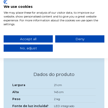
Funcionamento tátil intuitivo para um controlo confortável
e simples.
We use cookies
Utilização e Instalação
We may place these for analysis of our visitor data, to improve our
Fácil de montar e utilizar, sem necessidade de ferramentas
website, show personalised content and to give you a great website
especiais.
experience. For more information about the cookies we use open the
settings.
Basta ligar o candeeiro a uma tomada e desfrutar da sua
iluminação ajustável.
Conclusão
Accept all
Deny
O Candeeiro de Chão LED Tátil 5W Regulável Branco
Tanner é a escolha perfeita para quem procura estilo e
No, adjust
funcionalidade na sua iluminação. Faça brilhar a sua casa
com este magnífico candeeiro!
Dados do produto
Largura
21 cm
Alta
145 cm
Peso
2 kg
Fonte de luz incluída?
LED integrado