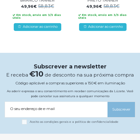
BRANCO TANNER
PRETO TANNER
58,83€
58,83€
49,96€
49,96€
Em stock, envio em 3/5 dias
Em stock, envio em 3/5 dias
úteis
úteis
Adicionar ao carrinho
Adicionar ao carrinho
Subscrever a newsletter
€10
E receba
de desconto na sua próxima compra
Código aplicável a compras superiores a 150€ em iluminação
Ao aderir expressa o seu consentimento em receber comunicações da Lúzete. Você
pode cancelar sua assinatura a qualquer momento
O seu endereço de e-mail
Subscrever
Aceito as condições gerais e a política de confidencialidade