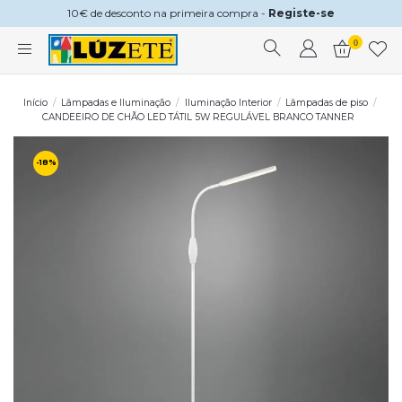
10€ de desconto na primeira compra -
Registe-se
0
Início
Lâmpadas e Iluminação
Iluminação Interior
Lâmpadas de piso
CANDEEIRO DE CHÃO LED TÁTIL 5W REGULÁVEL BRANCO TANNER
-18%