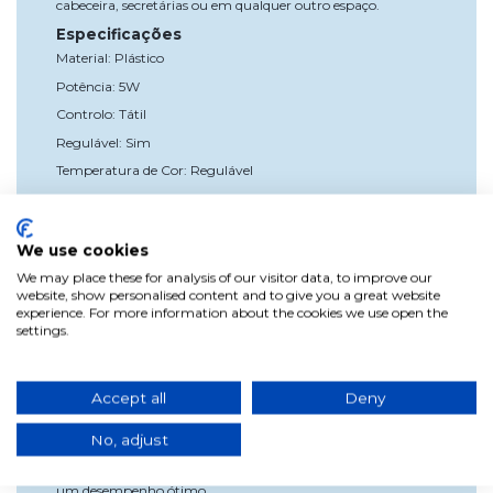
cabeceira, secretárias ou em qualquer outro espaço.
Especificações
Material: Plástico
Potência: 5W
Controlo: Tátil
Regulável: Sim
Temperatura de Cor: Regulável
Fonte de Luz: LED integrado
Vida Útil: 30.000 horas
We use cookies
Tensão de Funcionamento: 230V ~ 50Hz
We may place these for analysis of our visitor data, to improve our
Proteção: Tipo 2
website, show personalised content and to give you a great website
Vantagens
experience. For more information about the cookies we use open the
settings.
Personalização: Ajuste o nível de brilho e a temperatura de
cor conforme as suas preferências.
Poupança Energética: A tecnologia LED proporciona uma
Accept all
Deny
iluminação eficiente e duradoura.
Facilidade de Utilização: Controlo tátil intuitivo para uma
No, adjust
experiência de iluminação sem complicações.
Estilo e Funcionalidade: Combina um design elegante com
um desempenho ótimo.