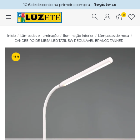
10€ de desconto na primeira compra -
Registe-se
0
Início
Lâmpadas e Iluminação
Iluminação Interior
Lâmpadas de mesa
CANDEEIRO DE MESA LED TÁTIL 5W REGULÁVEL BRANCO TANNER
-15%