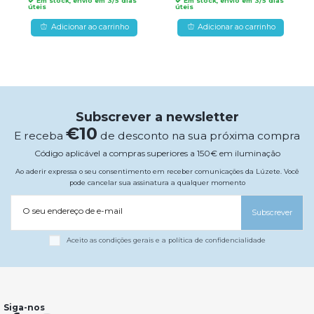
Em stock, envio em 3/5 dias
Em stock, envio em 3/5 dias
úteis
úteis
Adicionar ao carrinho
Adicionar ao carrinho
Subscrever a newsletter
€10
E receba
de desconto na sua próxima compra
Código aplicável a compras superiores a 150€ em iluminação
Ao aderir expressa o seu consentimento em receber comunicações da Lúzete. Você
pode cancelar sua assinatura a qualquer momento
O seu endereço de e-mail
Subscrever
Aceito as condições gerais e a política de confidencialidade
Siga-nos