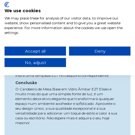
Vantagens
We use cookies
Estilo Sofisticado: A base em vidro âmbar adiciona um
We may place these for analysis of our visitor data, to improve our
toque de luxo e distinção a qualquer ambiente.
website, show personalised content and to give you a great website
Versatilidade Decorativa: Combina facilmente com
experience. For more information about the cookies we use open the
diferentes estilos decorativos, acrescentando uma nota de
settings.
elegância a qualquer espaço.
Instalação Fácil: Basta colocar o candeeiro no local desejado
e desfrutar imediatamente de uma iluminação quente e
Accept all
Deny
acolhedora.
Utilização e Instalação
No, adjust
Coloque o candeeiro no local desejado.
Insira uma lâmpada E27 no casquilho correspondente.
Conclusão
O Candeeiro de Mesa Base em Vidro Âmbar E27 Eliseo é
muito mais do que uma simples fonte de luz; é um
elemento decorativo elegante que transformará qualquer
espaço num ambiente acolhedor e sofisticado. Aproveite o
seu design único, a sua qualidade excepcional e a sua
versatilidade para adicionar um toque de estilo e calor à sua
casa ou escritório. Não espere mais e adquira o seu hoje
mesmo!