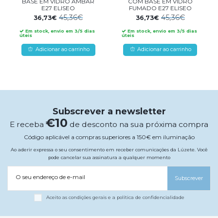
BASE EM VIDRO ÂMBAR
COM BASE EM VIDRO
E27 ELISEO
FUMADO E27 ELISEO
45,36€
45,36€
36,73€
36,73€
Em stock, envio em 3/5 dias
Em stock, envio em 3/5 dias
úteis
úteis
Adicionar ao carrinho
Adicionar ao carrinho
Subscrever a newsletter
€10
E receba
de desconto na sua próxima compra
Código aplicável a compras superiores a 150€ em iluminação
Ao aderir expressa o seu consentimento em receber comunicações da Lúzete. Você
pode cancelar sua assinatura a qualquer momento
O seu endereço de e-mail
Subscrever
Aceito as condições gerais e a política de confidencialidade