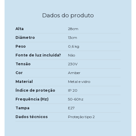
Dados do produto
Alta
28cm
Diâmetro
13cm
Peso
0,6 kg
Fonte de luz incluída?
Não
Tensão
230V
Cor
Amber
Material
Metal e vidro
Índice de proteção
IP 20
Frequência (Hz)
50-60hz
Tampa
E27
Dados técnicos
Proteção tipo 2