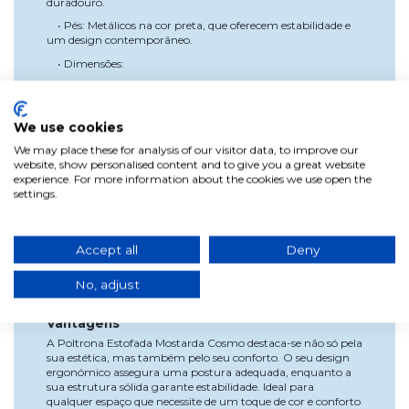
duradouro.
• Pés: Metálicos na cor preta, que oferecem estabilidade e
um design contemporâneo.
• Dimensões:
◦ Largura: 57 cm
◦ Profundidade: 60 cm
We use cookies
◦ Altura total: 82 cm
We may place these for analysis of our visitor data, to improve our
◦ Altura do assento: 49 cm
website, show personalised content and to give you a great website
experience. For more information about the cookies we use open the
Especificações
settings.
• Dimensões: Largura: 57 cm, Profundidade: 60 cm,
Altura total: 82 cm, Altura do assento: 49 cm.
• Material do assento: Tecido com interior de madeira
Accept all
Deny
compensada e espuma.
• Material dos pés: Metal na cor preta.
No, adjust
• Cor do estofamento: Mostarda.
Vantagens
A Poltrona Estofada Mostarda Cosmo destaca-se não só pela
sua estética, mas também pelo seu conforto. O seu design
ergonómico assegura uma postura adequada, enquanto a
sua estrutura sólida garante estabilidade. Ideal para
qualquer espaço que necessite de um toque de cor e conforto