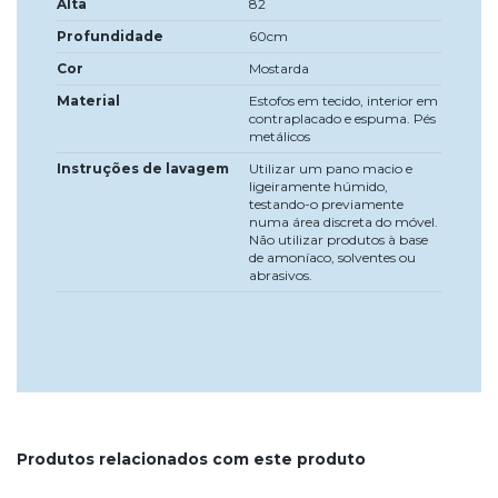
Alta
82
Profundidade
60cm
Cor
Mostarda
Material
Estofos em tecido, interior em
contraplacado e espuma. Pés
metálicos
Instruções de lavagem
Utilizar um pano macio e
ligeiramente húmido,
testando-o previamente
numa área discreta do móvel.
Não utilizar produtos à base
de amoníaco, solventes ou
abrasivos.
Produtos relacionados com este produto