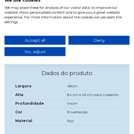
We use cookies
quartos de sua casa.
We may place these for analysis of our visitor data, to improve our
website, show personalised content and to give you a great website
A Cadeira Josephine Metálica Envelhecida é uma cadeira de
experience. For more information about the cookies we use open the
estilo industrial feita de aço com acabamento envelhecido
settings.
que graças ao seu tratamento de fosfato é uma cadeira mais
durável com resistência ao uso diário. Seu design é inspirado
na cadeira do designer Xavier Pauchard em 1934 e é bem
conhecido mundialmente. Perfeito para sua sala de estar,
Accept all
Deny
sala de jantar, cozinha e/ou espaços ao ar livre, como jardim
e terraço.
No, adjust
Dados do produto
Largura
48cm
Alta
84 cm e 45 cm para o assento
Profundidade
44cm
Cor
Envelhecido
Material
Aço