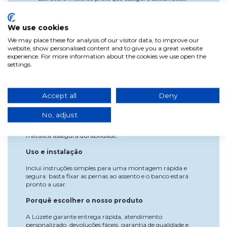
Altura adequada para bancadas e mesas elevadas.
Especificações
We use cookies
Profundidade: 57 cm
We may place these for analysis of our visitor data, to improve our
Largura: 50 cm
website, show personalised content and to give you a great website
Altura total: 93,5 cm
experience. For more information about the cookies we use open the
Materiais: têxtil, contraplacado de madeira, espuma e
settings.
metal.
Cor: areia com pernas pretas.
Vantagens
Accept all
Deny
O banco oferece conforto e suporte seguro, respondendo à
necessidade de um assento funcional para bancadas e mesas
No, adjust
altas. O seu design neutro e acolhedor facilita a integração
em qualquer estilo de decoração, enquanto a estrutura
metálica assegura durabilidade.
Uso e instalação
Inclui instruções simples para uma montagem rápida e
segura: basta fixar as pernas ao assento e o banco estará
pronto a usar.
Porquê escolher o nosso produto
A Lúzete garante entrega rápida, atendimento
personalizado, devoluções fáceis, garantia de qualidade e