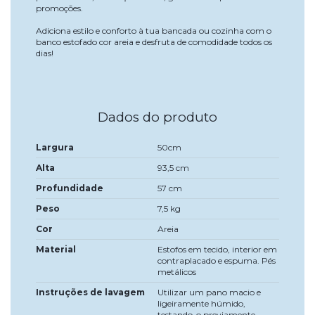
promoções.
Adiciona estilo e conforto à tua bancada ou cozinha com o
banco estofado cor areia e desfruta de comodidade todos os
dias!
Dados do produto
Largura
50cm
Alta
93,5 cm
Profundidade
57 cm
Peso
7,5 kg
Cor
Areia
Material
Estofos em tecido, interior em
contraplacado e espuma. Pés
metálicos
Instruções de lavagem
Utilizar um pano macio e
ligeiramente húmido,
testando-o previamente