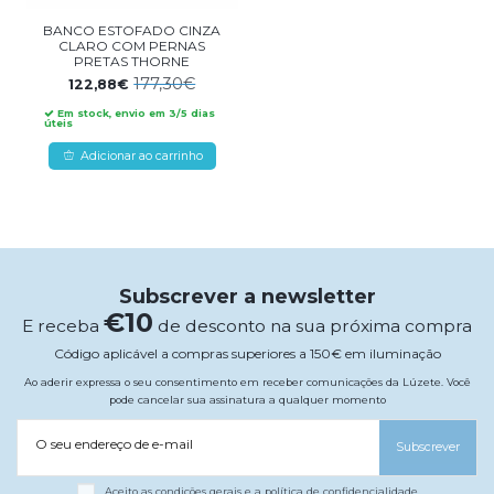
BANCO ESTOFADO CINZA
CLARO COM PERNAS
PRETAS THORNE
177,30€
122,88€
Em stock, envio em 3/5 dias
úteis
Adicionar ao carrinho
Subscrever a newsletter
€10
E receba
de desconto na sua próxima compra
Código aplicável a compras superiores a 150€ em iluminação
Ao aderir expressa o seu consentimento em receber comunicações da Lúzete. Você
pode cancelar sua assinatura a qualquer momento
O seu endereço de e-mail
Subscrever
Aceito as condições gerais e a política de confidencialidade