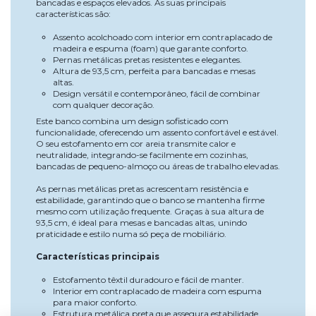
bancadas e espaços elevados. As suas principais
características são:
Assento acolchoado com interior em contraplacado de
madeira e espuma (foam) que garante conforto.
Pernas metálicas pretas resistentes e elegantes.
Altura de 93,5 cm, perfeita para bancadas e mesas
altas.
Design versátil e contemporâneo, fácil de combinar
com qualquer decoração.
Este banco combina um design sofisticado com
funcionalidade, oferecendo um assento confortável e estável.
O seu estofamento em cor areia transmite calor e
neutralidade, integrando-se facilmente em cozinhas,
bancadas de pequeno-almoço ou áreas de trabalho elevadas.
As pernas metálicas pretas acrescentam resistência e
estabilidade, garantindo que o banco se mantenha firme
mesmo com utilização frequente. Graças à sua altura de
93,5 cm, é ideal para mesas e bancadas altas, unindo
praticidade e estilo numa só peça de mobiliário.
Características principais
Estofamento têxtil duradouro e fácil de manter.
Interior em contraplacado de madeira com espuma
para maior conforto.
Estrutura metálica preta que assegura estabilidade.