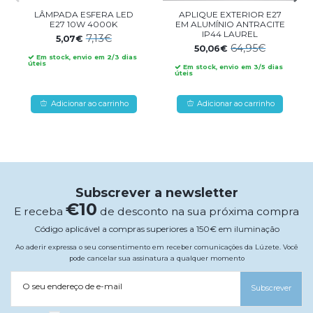
LÂMPADA ESFERA LED
APLIQUE EXTERIOR E27
E27 10W 4000K
EM ALUMÍNIO ANTRACITE
IP44 LAUREL
7,13€
5,07€
64,95€
50,06€
Em stock, envio em 2/3 dias
úteis
Em stock, envio em 3/5 dias
úteis
Adicionar ao carrinho
Adicionar ao carrinho
Subscrever a newsletter
€10
E receba
de desconto na sua próxima compra
Código aplicável a compras superiores a 150€ em iluminação
Ao aderir expressa o seu consentimento em receber comunicações da Lúzete. Você
pode cancelar sua assinatura a qualquer momento
O seu endereço de e-mail
Subscrever