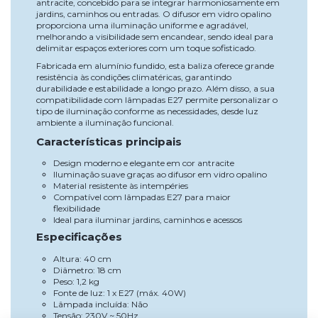
antracite, concebido para se integrar harmoniosamente em
jardins, caminhos ou entradas. O difusor em vidro opalino
proporciona uma iluminação uniforme e agradável,
melhorando a visibilidade sem encandear, sendo ideal para
delimitar espaços exteriores com um toque sofisticado.
Fabricada em alumínio fundido, esta baliza oferece grande
resistência às condições climatéricas, garantindo
durabilidade e estabilidade a longo prazo. Além disso, a sua
compatibilidade com lâmpadas E27 permite personalizar o
tipo de iluminação conforme as necessidades, desde luz
ambiente a iluminação funcional.
Características principais
Design moderno e elegante em cor antracite
Iluminação suave graças ao difusor em vidro opalino
Material resistente às intempéries
Compatível com lâmpadas E27 para maior
flexibilidade
Ideal para iluminar jardins, caminhos e acessos
Especificações
Altura: 40 cm
Diâmetro: 18 cm
Peso: 1,2 kg
Fonte de luz: 1 x E27 (máx. 40W)
Lâmpada incluída: Não
Tensão: 230V ~ 50Hz