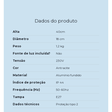
Dados do produto
Alta
40cm
Diâmetro
18 cm
Peso
1,2 kg
Fonte de luz incluída?
Não
Tensão
230V
Cor
Antracite
Material
Alumínio fundido
Índice de proteção
IP 44
Frequência (Hz)
50-60hz
Tampa
E27
Dados técnicos
Proteção tipo 2