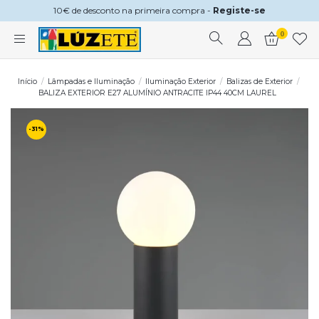
10€ de desconto na primeira compra -
Registe-se
0
Início
Lâmpadas e Iluminação
Iluminação Exterior
Balizas de Exterior
BALIZA EXTERIOR E27 ALUMÍNIO ANTRACITE IP44 40CM LAUREL
-31%