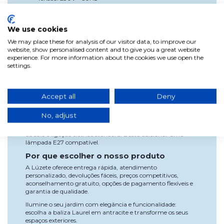
Material da estrutura: Alumínio fundido
Cor da estrutura: Antracite
Material do difusor: Vidro opalino
We use cookies
Cor do difusor: Branco
Proteção: Tipo 2
We may place these for analysis of our visitor data, to improve our
Classificação IP: IP44
website, show personalised content and to give you a great website
Vantagens
experience. For more information about the cookies we use open the
settings.
Esta baliza proporciona uma iluminação exterior eficiente e
decorativa, melhorando a segurança nas zonas de
passagem e valorizando a estética do espaço. A sua
resistência e baixa manutenção fazem dela um
Accept all
Deny
investimento duradouro.
Utilização e instalação
No, adjust
Instala-se facilmente sobre uma superfície firme com fixação
ao solo e ligação elétrica standard. Basta adicionar uma
lâmpada E27 compatível.
Por que escolher o nosso produto
A Lúzete oferece entrega rápida, atendimento
personalizado, devoluções fáceis, preços competitivos,
aconselhamento gratuito, opções de pagamento flexíveis e
garantia de qualidade.
Ilumine o seu jardim com elegância e funcionalidade:
escolha a baliza Laurel em antracite e transforme os seus
espaços exteriores.