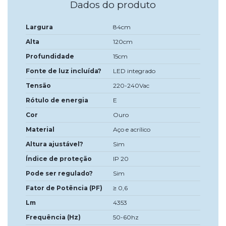
Dados do produto
Largura
84cm
Alta
120cm
Profundidade
15cm
Fonte de luz incluída?
LED integrado
Tensão
220-240Vac
Rótulo de energia
E
Cor
Ouro
Material
Aço e acrílico
Altura ajustável?
Sim
Índice de proteção
IP 20
Pode ser regulado?
Sim
Fator de Potência (PF)
≥ 0,6
Lm
4353
Frequência (Hz)
50-60hz