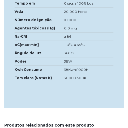
Tempo em
0 seg. a 100% Luz
Vida
20.000 horas
Número de ignição
10 000
Agentes tóxicos (Hg)
0,0 mg
Ra-CRI
≥ 86
oC[max-min]
-10ºC a 45ºC
Ângulo de luz
360O
Poder
38W
Kwh Consumo
38Kwh/1000h
Tom claro (Notas K)
3000-6500K
Produtos relacionados com este produto