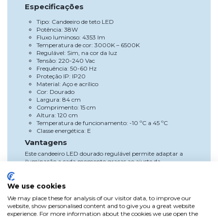
Especificações
Tipo: Candeeiro de teto LED
Potência: 38W
Fluxo luminoso: 4353 lm
Temperatura de cor: 3000K – 6500K
Regulável: Sim, na cor da luz
Tensão: 220-240 Vac
Frequência: 50-60 Hz
Proteção IP: IP20
Material: Aço e acrílico
Cor: Dourado
Largura: 84 cm
Comprimento: 15 cm
Altura: 120 cm
Temperatura de funcionamento: -10 ºC a 45 ºC
Classe energética: E
Vantagens
Este candeeiro LED dourado regulável permite adaptar a
iluminação a cada momento graças ao ajuste da
temperatura de cor. É ideal tanto para criar ambientes
quentes e acolhedores como para proporcionar uma
iluminação mais clara e funcional quando é necessária
We use cookies
maior visibilidade.
We may place these for analysis of our visitor data, to improve our
website, show personalised content and to give you a great website
Além disso, a tecnologia LED de baixo consumo oferece
experience. For more information about the cookies we use open the
maior eficiência energética e menor manutenção em