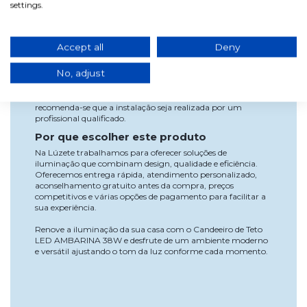
settings.
comparação com sistemas de iluminação tradicionais,
mantendo um design decorativo moderno e elegante.
Uso e instalação
Accept all
Deny
Este candeeiro foi concebido para instalação em tetos
interiores e é perfeito como iluminação principal em salas,
No, adjust
salas de jantar ou espaços amplos da casa.
Para garantir segurança e funcionamento adequado,
recomenda-se que a instalação seja realizada por um
profissional qualificado.
Por que escolher este produto
Na Lúzete trabalhamos para oferecer soluções de
iluminação que combinam design, qualidade e eficiência.
Oferecemos entrega rápida, atendimento personalizado,
aconselhamento gratuito antes da compra, preços
competitivos e várias opções de pagamento para facilitar a
sua experiência.
Renove a iluminação da sua casa com o Candeeiro de Teto
LED AMBARINA 38W e desfrute de um ambiente moderno
e versátil ajustando o tom da luz conforme cada momento.