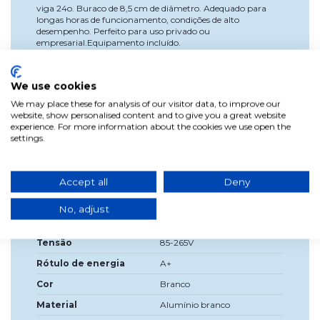
viga 24o. Buraco de 8,5 cm de diâmetro. Adequado para
longas horas de funcionamento, condições de alto
desempenho. Perfeito para uso privado ou
empresarial.Equipamento incluído.
We use cookies
We may place these for analysis of our visitor data, to improve our
Dados do produto
website, show personalised content and to give you a great website
experience. For more information about the cookies we use open the
settings.
Largura
9,5 cm
Alta
9,5 cm
Profundidade
6cm
Accept all
Deny
Diâmetro de Encastre
8,5 cm
No, adjust
Fonte de luz incluída?
LED integrado
Tensão
85-265V
Rótulo de energia
A+
Cor
Branco
Material
Alumínio branco