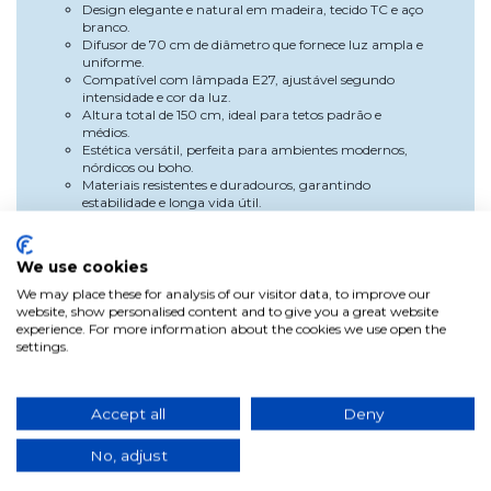
Design elegante e natural em madeira, tecido TC e aço
branco.
Difusor de 70 cm de diâmetro que fornece luz ampla e
uniforme.
Compatível com lâmpada E27, ajustável segundo
intensidade e cor da luz.
Altura total de 150 cm, ideal para tetos padrão e
médios.
Estética versátil, perfeita para ambientes modernos,
nórdicos ou boho.
Materiais resistentes e duradouros, garantindo
estabilidade e longa vida útil.
Especificações
Diâmetro: 70 cm
We use cookies
Altura total: 150 cm
We may place these for analysis of our visitor data, to improve our
Altura do difusor: 13 cm
website, show personalised content and to give you a great website
Número de luzes: 1
experience. For more information about the cookies we use open the
Materiais: Madeira, tecido TC e aço
settings.
Cor: Branco
Fonte de luz: Lâmpada E27 (não incluída)
Potência máxima: 40W
Frequência: 50–60 Hz
Accept all
Deny
Tensão: 220–240 Vac
Temperatura ambiente de trabalho: -20ºC a 50ºC
No, adjust
Proteção IP: 20
Vantagens