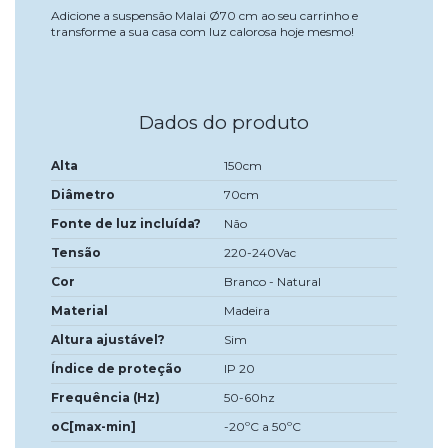
Adicione a suspensão Malai Ø70 cm ao seu carrinho e
transforme a sua casa com luz calorosa hoje mesmo!
Dados do produto
Alta
150cm
Diâmetro
70cm
Fonte de luz incluída?
Não
Tensão
220-240Vac
Cor
Branco - Natural
Material
Madeira
Altura ajustável?
Sim
Índice de proteção
IP 20
Frequência (Hz)
50-60hz
oC[max-min]
-20ºC a 50ºC