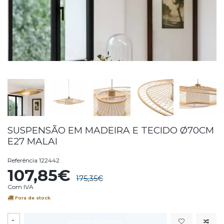
SUSPENSÃO EM MADEIRA E TECIDO Ø70CM
E27 MALAI
Referência
122442
107,85€
175,35€
Com IVA
Fora de stock
-
Adicionar ao carrinho