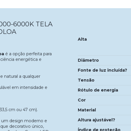
000-6000K TELA
OLOA
Alta
oa
é a opção perfeita para
ciência energética e
Diâmetro
Fonte de luz incluída?
e natural a qualquer
Tensão
lável em intensidade e
Rótulo de energia
Cor
(33,5 cm ou 47 cm).
Material
Altura ajustável?
ece um design moderno e
oque decorativo único,
Índice de proteção