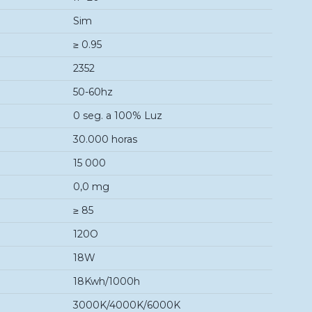
Sim
≥ 0.95
2352
50-60hz
0 seg. a 100% Luz
30.000 horas
15 000
0,0 mg
≥ 85
120O
18W
18Kwh/1000h
3000K/4000K/6000K