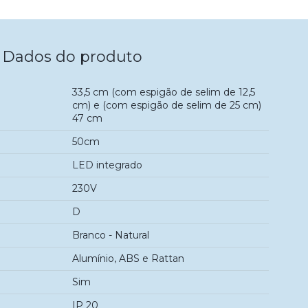
Dados do produto
33,5 cm (com espigão de selim de 12,5
cm) e (com espigão de selim de 25 cm)
47 cm
50cm
LED integrado
230V
D
Branco - Natural
Alumínio, ABS e Rattan
Sim
IP 20