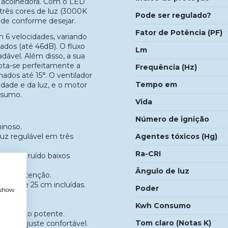
 acolhedora. Com o LED
três cores de luz (3000K
Pode ser regulado?
ade conforme desejar.
Fator de Potência (PF)
 6 velocidades, variando
vados (até 46dB). O fluxo
Lm
dável. Além disso, a sua
apta-se perfeitamente a
Frequência (Hz)
dos até 15°. O ventilador
Tempo em
cidade e da luz, e o motor
nsumo.
Vida
Número de ignição
minoso.
Agentes tóxicos (Hg)
uz regulável em três
Ra-CRI
veis de ruído baixos
Ângulo de luz
cil manutenção.
 12 cm e 25 cm incluídas.
Poder
, show
Kwh Consumo
m produto potente.
Tom claro (Notas K)
a um ajuste confortável.