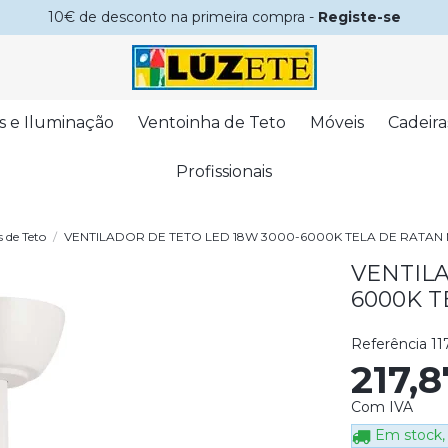
10€ de desconto na primeira compra -
Registe-se
s e Iluminação
Ventoinha de Teto
Móveis
Cadeira
Profissionais
s de Teto
VENTILADOR DE TETO LED 18W 3000-6000K TELA DE RATA
VENTILA
6000K 
Referência
11
217,
Com IVA
Em stock, 