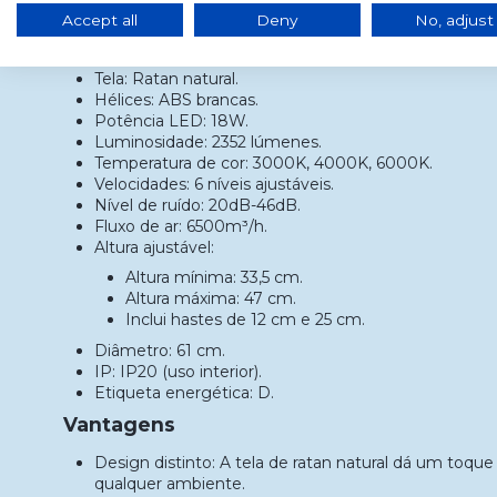
Especificações
Accept all
Deny
No, adjust
Material do corpo: Alumínio branco.
Tela: Ratan natural.
Hélices: ABS brancas.
Potência LED: 18W.
Luminosidade: 2352 lúmenes.
Temperatura de cor: 3000K, 4000K, 6000K.
Velocidades: 6 níveis ajustáveis.
Nível de ruído: 20dB-46dB.
Fluxo de ar: 6500m³/h.
Altura ajustável:
Altura mínima: 33,5 cm.
Altura máxima: 47 cm.
Inclui hastes de 12 cm e 25 cm.
Diâmetro: 61 cm.
IP: IP20 (uso interior).
Etiqueta energética: D.
Vantagens
Design distinto: A tela de ratan natural dá um toque
qualquer ambiente.