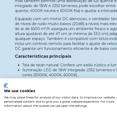
mas também permite uma distribuição de luz quente e
integrado de 18W e 2352 lúmenes, pode escolher entre 
quente, 4000K neutra e 6000K fria) e ajustar a intensid
Equipado com um motor DC silencioso, o ventilador tem
de níveis de ruído muito baixos (20dB) a níveis mais ele
de ar de 6500 m³/h assegura um ambiente fresco e agra
altura ajustável de até 47 cm (e mínima de 33,5 cm) ad
qualquer espaço. Também é compatível com tetos inclina
inclui um controlo remoto para facilitar o ajuste da velo
DC garante um funcionamento eficiente e de baixo co
Características principais
Tela de ratan natural: Confere um estilo rústico e lu
Iluminação LED de 18W integrada: 2352 lúmenes e l
cores (3000K, 4000K, 6000K).
Motor DC silencioso: 6 velocidades ajustáveis com ní
(20dB-46dB).
Hélices de ABS brancas: Material resistente e de fá
We use cookies
Altura ajustável: De 33,5 cm a 47 cm, com hastes de
We may place these for analysis of our visitor data, to improve our website
Compatível com tetos inclinados: Até 15°.
personalised content and to give you a great website experience. For more
Vida útil: 30.000 horas e 15.000 arranques.
information about the cookies we use open the settings.
Etiqueta energética D: Eficiência energética em u
Comando e receptor incluídos: Comando remoto par