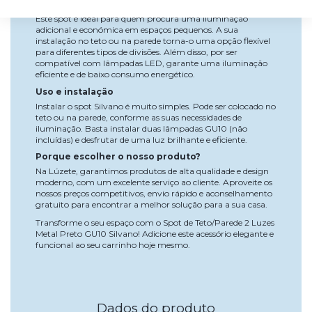
Vantagens
Este spot é ideal para quem procura uma iluminação
adicional e económica em espaços pequenos. A sua
instalação no teto ou na parede torna-o uma opção flexível
para diferentes tipos de divisões. Além disso, por ser
compatível com lâmpadas LED, garante uma iluminação
eficiente e de baixo consumo energético.
Uso e instalação
Instalar o spot Silvano é muito simples. Pode ser colocado no
teto ou na parede, conforme as suas necessidades de
iluminação. Basta instalar duas lâmpadas GU10 (não
incluídas) e desfrutar de uma luz brilhante e eficiente.
Porque escolher o nosso produto?
Na Lúzete, garantimos produtos de alta qualidade e design
moderno, com um excelente serviço ao cliente. Aproveite os
nossos preços competitivos, envio rápido e aconselhamento
gratuito para encontrar a melhor solução para a sua casa.
Transforme o seu espaço com o Spot de Teto/Parede 2 Luzes
Metal Preto GU10 Silvano! Adicione este acessório elegante e
funcional ao seu carrinho hoje mesmo.
Dados do produto