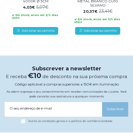
4000K Ø 5CM
METAL BRANCO GU10
SILVANO
5,07€
4,03€
23,41€
20,37€
Em stock, envio em 2/3 dias
úteis
Em stock, envio em 3/5 dias
úteis
Adicionar ao carrinho
Adicionar ao carrinho
Subscrever a newsletter
€10
E receba
de desconto na sua próxima compra
Código aplicável a compras superiores a 150€ em iluminação
Ao aderir expressa o seu consentimento em receber comunicações da Lúzete. Você
pode cancelar sua assinatura a qualquer momento
O seu endereço de e-mail
Subscrever
Aceito as condições gerais e a política de confidencialidade