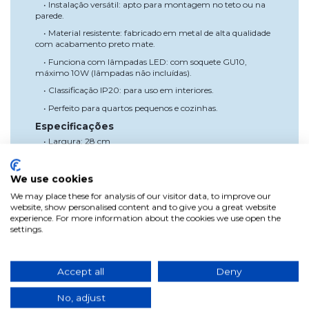
• Instalação versátil: apto para montagem no teto ou na
parede.
• Material resistente: fabricado em metal de alta qualidade
com acabamento preto mate.
• Funciona com lâmpadas LED: com soquete GU10,
máximo 10W (lâmpadas não incluídas).
• Classificação IP20: para uso em interiores.
• Perfeito para quartos pequenos e cozinhas.
Especificações
• Largura: 28 cm
• Altura: 16 cm
• Diâmetro: 8 cm
We use cookies
• Profundidade: 8 cm
We may place these for analysis of our visitor data, to improve our
website, show personalised content and to give you a great website
• Peso: 0,7 kg
experience. For more information about the cookies we use open the
settings.
• Material: Metal com acabamento preto mate
• Soquete: GU10
• Lâmpadas recomendadas: LED GU10, máximo 10W
Accept all
Deny
(lâmpadas não incluídas).
• Classificação IP: IP20
No, adjust