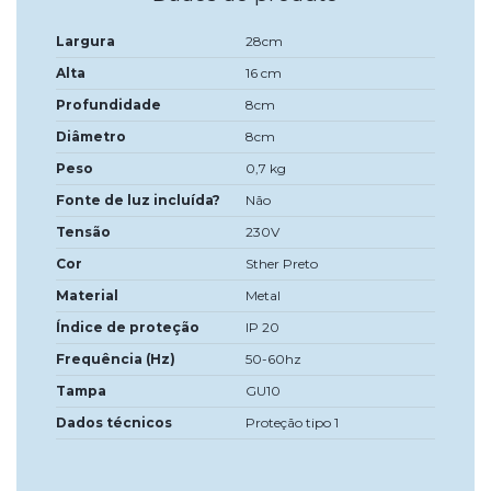
Largura
28cm
Alta
16 cm
Profundidade
8cm
Diâmetro
8cm
Peso
0,7 kg
Fonte de luz incluída?
Não
Tensão
230V
Cor
Sther Preto
Material
Metal
Índice de proteção
IP 20
Frequência (Hz)
50-60hz
Tampa
GU10
Dados técnicos
Proteção tipo 1