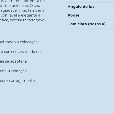
nte. Com uma potência de
ante e uniforme. O seu
Ângulo de luz
e agradável, mas também
Poder
 confiável e elegante à
tica, bateria recarregável,
Tom claro (Notas K)
cilitando a colocação
s e sem necessidade de
ara se adaptar a
uma iluminação
uo com carregamento