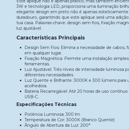
Este aplique não é apenas prático, mas também eficie
3W e tecnologia LED, proporciona uma iluminação brilh
elegante design em preto não é apenas esteticament
duradouro, garantindo que este aplique será uma adição
tua casa. Palavras-chave: design sem fios, fixação magné
luz ajustável.
Características Principais
Design Sem Fios: Elimina a necessidade de cabos, fa
em qualquer lugar.
Fixação Magnética: Permite uma instalação simple
ferramentas.
Luz Ajustável: Três níveis de intensidade luminosa p
diferentes necessidades.
Luz Quente e Brilhante: 3000K e 300 lúmens para 
acolhedora.
Bateria Recarregável: Até 20 horas de uso contín
USB-C.
Especificações Técnicas
Potência Luminosa: 300 lm
Temperatura de Cor: 3000K (Branco Quente)
Ângulo de Abertura da Luz: 200°