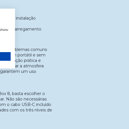
ento e instalação
abo de carregamento
, show
ve os problemas comuns
u design portátil e sem
iluminação prática e
rmite criar a atmosfera
til garantem um uso
ox 8, basta escolher o
car. Não são necessárias
om o cabo USB-C incluído
ades com os três níveis de