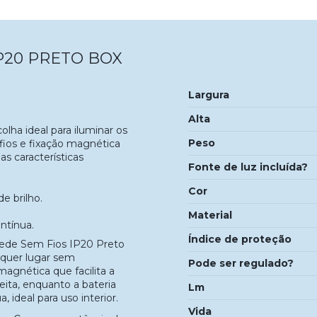
P20 PRETO BOX
Largura
Alta
lha ideal para iluminar os
Peso
fios e fixação magnética
s características
Fonte de luz incluída?
Cor
e brilho.
Material
ntínua.
Índice de proteção
arede Sem Fios IP20 Preto
lquer lugar sem
Pode ser regulado?
magnética que facilita a
feita, enquanto a bateria
Lm
 ideal para uso interior.
Vida