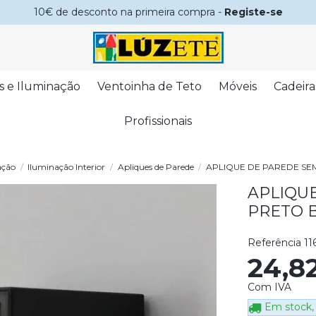
10€ de desconto na primeira compra -
Registe-se
s e Iluminação
Ventoinha de Teto
Móveis
Cadeira
Profissionais
ação
Iluminação Interior
Apliques de Parede
APLIQUE DE PAREDE SEM
APLIQUE
PRETO 
Referência
11
24,8
Com IVA
Em stock, 