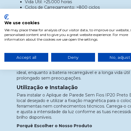
Vida Útil: >25.000 horas
Ciclos de Carregamento: >800 ciclos
Peso: 0,225 kg
Dimensões: Compactas e leves para fácil manuseam
We use cookies
Material: ABS
Método de Carregamento: Entrada USB-C 5VDC, c
We may place these for analysis of our visitor data, to improve our website
personalised content and to give you a great website experience. For more
USB-C incluído
information about the cookies we use open the settings.
Vantagens
O Aplique de Parede Sem Fios IP20 Preto Box 8 resol
de instalação e dependência de tomadas elétricas. O se
Accept all
Deny
No, adjust
fios é perfeito para qualquer ambiente, oferecendo uma 
versátil. A capacidade de ajustar a intensidade da luz pe
ideal, enquanto a bateria recarregável e a longa vida ú
prolongado sem preocupações.
Utilização e Instalação
Para instalar o Aplique de Parede Sem Fios IP20 Preto B
local desejado e utilizar a fixação magnética para o colo
ferramentas nem conhecimentos técnicos. Carrega-o c
e ajusta a intensidade da luz conforme as tuas necessid
brilho disponíveis.
Porquê Escolher o Nosso Produto