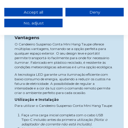
Largura: 14,5 cm
Altura: 14,6 cm
Accept all
Deny
Altura Regulável: Sim, ajustável através da corda
Carregamento USB: Tipo-C
Apenas cabo de carregamento incluído (sem
No, adjust
adaptador).
Mini Cherry incluído: Sim
Vantagens
O Candeeiro Suspenso Conta Mini Hang Taupe oferece
múltiplas vantagens, tornando-se a opção perfeita para
qualquer espaço exterior. O seu design leve e portátil
permite transportá-lo facilmente para onde for necessário
iluminar. Fabricado em plástico reciclado, é resistente às
condições meteorológicas adversas e é uma opção ecológica.
A tecnologia LED garante uma iluminação eficiente com
baixo consumo de energia, ajudando a reduzir os custos na
fatura de eletricidade. A possibilidade de regular a
intensidade e a cor da luz com o comando remoto permite
criar o ambiente perfeito para cada ocasião.
Utilização e Instalação
Para utilizar o Candeeiro Suspenso Conta Mini Hang Taupe:
Faça uma carga inicial completa com o cabo USB
Tipo-C incluído antes da primeira utilização
(Nota: o
adaptador de corrente não está incluído).