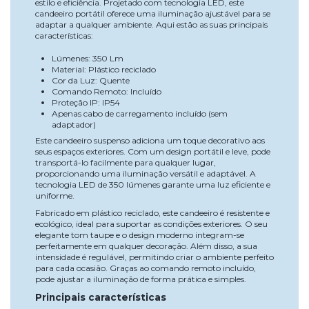
estilo e eficiência. Projetado com tecnologia LED, este
candeeiro portátil oferece uma iluminação ajustável para se
adaptar a qualquer ambiente. Aqui estão as suas principais
características:
Lúmenes: 350 Lm
Material: Plástico reciclado
Cor da Luz: Quente
Comando Remoto: Incluído
Proteção IP: IP54
Apenas cabo de carregamento incluído (sem
adaptador)
Este candeeiro suspenso adiciona um toque decorativo aos
seus espaços exteriores. Com um design portátil e leve, pode
transportá-lo facilmente para qualquer lugar,
proporcionando uma iluminação versátil e adaptável. A
tecnologia LED de 350 lúmenes garante uma luz eficiente e
uniforme.
Fabricado em plástico reciclado, este candeeiro é resistente e
ecológico, ideal para suportar as condições exteriores. O seu
elegante tom taupe e o design moderno integram-se
perfeitamente em qualquer decoração. Além disso, a sua
intensidade é regulável, permitindo criar o ambiente perfeito
para cada ocasião. Graças ao comando remoto incluído,
pode ajustar a iluminação de forma prática e simples.
Principais características