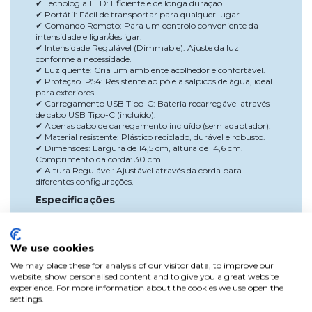
Tecnologia LED: Eficiente e de longa duração.
✔
Portátil: Fácil de transportar para qualquer lugar.
✔
Comando Remoto: Para um controlo conveniente da
✔
intensidade e ligar/desligar.
Intensidade Regulável (Dimmable): Ajuste da luz
✔
conforme a necessidade.
Luz quente: Cria um ambiente acolhedor e confortável.
✔
Proteção IP54: Resistente ao pó e a salpicos de água, ideal
✔
para exteriores.
Carregamento USB Tipo-C: Bateria recarregável através
✔
de cabo USB Tipo-C (incluído).
Apenas cabo de carregamento incluído (sem adaptador).
✔
Material resistente: Plástico reciclado, durável e robusto.
✔
Dimensões: Largura de 14,5 cm, altura de 14,6 cm.
✔
Comprimento da corda: 30 cm.
Altura Regulável: Ajustável através da corda para
✔
diferentes configurações.
Especificações
Lúmenes: 350 Lm
Peso: 0,45 kg
Material: Plástico reciclado
We use cookies
Comando Remoto: Incluído
Intensidade Regulável (Dimmable): Sim
We may place these for analysis of our visitor data, to improve our
Modo de Funcionamento: Recarregável
website, show personalised content and to give you a great website
Cor da Luz: Quente
experience. For more information about the cookies we use open the
Cor: Taupe
settings.
Grau de Proteção: IP54