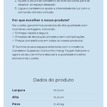
Ajuste a altura do candeeiro através da corda para se
adaptar ao espaço desejado.
Ligue o candeeiro e ajuste a intensidade da luz com o
comando remoto incluído.
Por que escolher o nosso produto?
Na Lúzete, garantimos produtos de alta qualidade com
inúmeras vantagens, incluindo:
Entrega rápida e segura.
✅
Processo de devolução simples e sem complicações.
✅
Preços competitivos em todos os nossos produtos.
✅
Ilumine os seus espaços exteriores com o moderno
💡
Candeeiro Suspenso Conta Mini Hang Taupe! Adicione-o
agora ao seu carrinho e descubra a qualidade e o estilo
exclusivo da Lúzete.
Dados do produto
Largura
14,5 cm
Alta
14,6 cm
Peso
0,45 kg