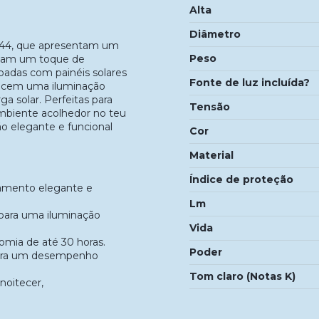
Alta
Diâmetro
IP44, que apresentam um
Peso
onam um toque de
ipadas com painéis solares
Fonte de luz incluída?
erecem uma iluminação
a solar. Perfeitas para
Tensão
ambiente acolhedor no teu
ão elegante e funcional
Cor
Material
Índice de proteção
bamento elegante e
Lm
a para uma iluminação
Vida
omia de até 30 horas.
Poder
 para um desempenho
Tom claro (Notas K)
noitecer,