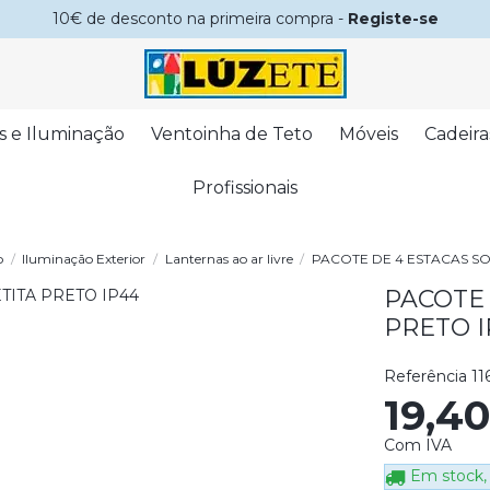
10€ de desconto na primeira compra -
Registe-se
s e Iluminação
Ventoinha de Teto
Móveis
Cadeira
Profissionais
o
Iluminação Exterior
Lanternas ao ar livre
PACOTE DE 4 ESTACAS SO
PACOTE 
PRETO I
Referência
11
19,4
Com IVA
Em stock, 