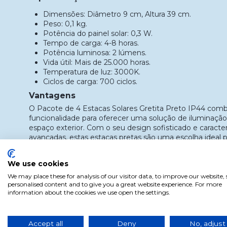
Dimensões: Diâmetro 9 cm, Altura 39 cm.
Peso: 0,1 kg.
Potência do painel solar: 0,3 W.
Tempo de carga: 4-8 horas.
Potência luminosa: 2 lúmens.
Vida útil: Mais de 25.000 horas.
Temperatura de luz: 3000K.
Ciclos de carga: 700 ciclos.
Vantagens
O Pacote de 4 Estacas Solares Gretita Preto IP44 comb
funcionalidade para oferecer uma solução de iluminação
espaço exterior. Com o seu design sofisticado e caracter
avançadas, estas estacas pretas são uma escolha ideal p
teu jardim ou pátio, enquanto desfrutas do conforto de
sustentável e sem complicações.
We use cookies
Uso e Instalação
We may place these for analysis of our visitor data, to improve our website
personalised content and to give you a great website experience. For more
A instalação das estacas solares é rápida e fácil. Basta 
information about the cookies we use open the settings.
ensolarada para carregar durante o dia e desfrutar da su
necessária instalação elétrica, tornando-as ideais para
de iluminação fácil de usar e manter.
Accept all
Deny
No, adjust