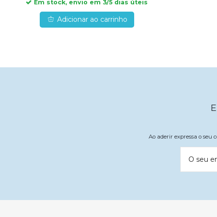
Em stock, envio em 3/5 dias úteis
Adicionar ao carrinho
E
Ao aderir expressa o seu
O seu e