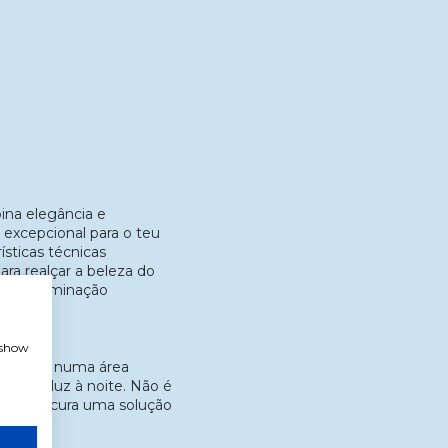
ina elegância e
 excepcional para o teu
ísticas técnicas
ara realçar a beleza do
 uma iluminação
, show
colocá-las numa área
a suave luz à noite. Não é
 quem procura uma solução