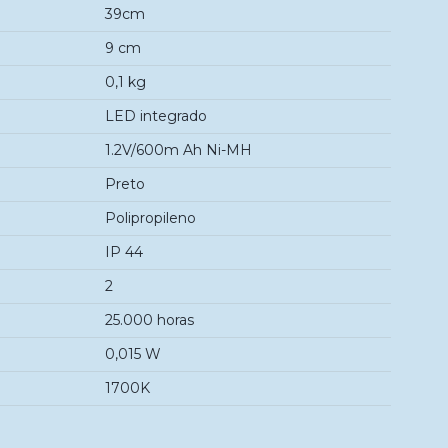
39cm
9 cm
0,1 kg
LED integrado
1.2V/600m Ah Ni-MH
Preto
Polipropileno
IP 44
2
25.000 horas
0,015 W
1700K