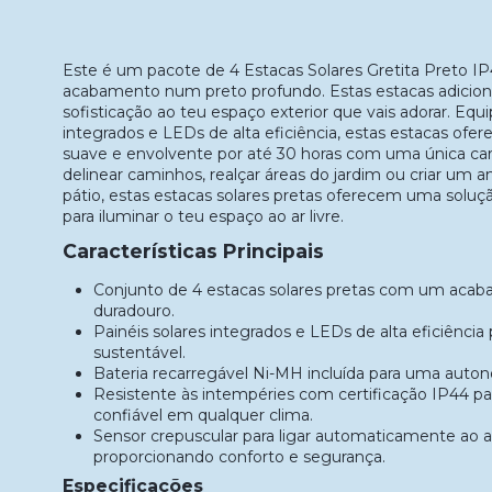
Este é um pacote de 4 Estacas Solares Gretita Preto 
acabamento num preto profundo. Estas estacas adici
sofisticação ao teu espaço exterior que vais adorar. Equ
integrados e LEDs de alta eficiência, estas estacas of
suave e envolvente por até 30 horas com uma única carg
delinear caminhos, realçar áreas do jardim ou criar um 
pátio, estas estacas solares pretas oferecem uma soluç
para iluminar o teu espaço ao ar livre.
Características Principais
Conjunto de 4 estacas solares pretas com um aca
duradouro.
Painéis solares integrados e LEDs de alta eficiênci
sustentável.
Bateria recarregável Ni-MH incluída para uma auton
Resistente às intempéries com certificação IP44
confiável em qualquer clima.
Sensor crepuscular para ligar automaticamente ao a
proporcionando conforto e segurança.
Especificações