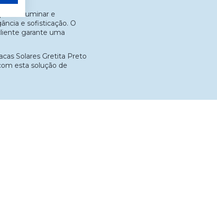
podes iluminar e
ncia e sofisticação. O
cliente garante uma
acas Solares Gretita Preto
 com esta solução de