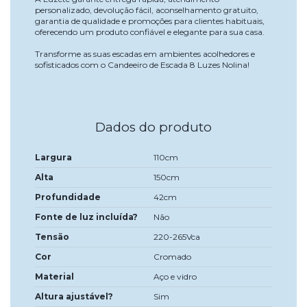
personalizado, devolução fácil, aconselhamento gratuito,
garantia de qualidade e promoções para clientes habituais,
oferecendo um produto confiável e elegante para sua casa.
Transforme as suas escadas em ambientes acolhedores e
sofisticados com o Candeeiro de Escada 8 Luzes Nolina!
Dados do produto
Largura
110cm
Alta
150cm
Profundidade
42cm
Fonte de luz incluída?
Não
Tensão
220-265Vca
Cor
Cromado
Material
Aço e vidro
Altura ajustável?
Sim