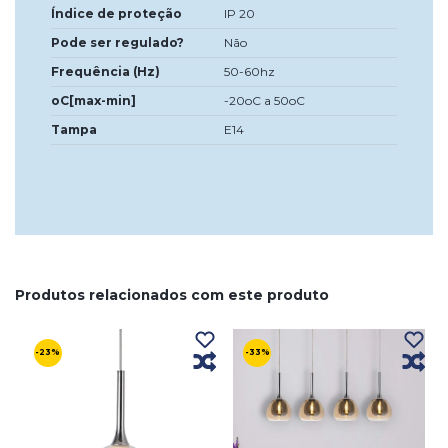
Índice de proteção
IP 20
Pode ser regulado?
Não
Frequência (Hz)
50-60hz
oC[max-min]
-20oC a 50oC
Tampa
E14
Produtos relacionados com este produto
-23%
-33%