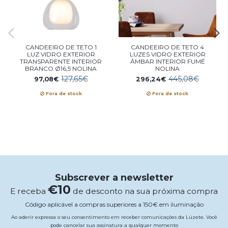
CANDEEIRO DE TETO 1
CANDEEIRO DE TETO 4
LUZ VIDRO EXTERIOR
LUZES VIDRO EXTERIOR
TRANSPARENTE INTERIOR
ÂMBAR INTERIOR FUMÉ
BRANCO Ø16,5 NOLINA
NOLINA
127,65€
445,08€
97,08€
296,24€
Fora de stock
Fora de stock
Subscrever a newsletter
€10
E receba
de desconto na sua próxima compra
Código aplicável a compras superiores a 150€ em iluminação
Ao aderir expressa o seu consentimento em receber comunicações da Lúzete. Você
pode cancelar sua assinatura a qualquer momento