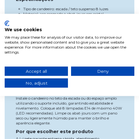
Tipo de candeeiro: escada / teto suspenso 8 luzes
Material: aço cromado e abat-jours em cristal
Casquilho: E14
Potência máxima: 40W por lâmpada
Fonte de luz incluída: não
We use cookies
Proteção IP: 20
We may place these for analysis of our visitor data, to improve our
Vantagens
website, show personalised content and to give you a great website
experience. For more information about the cookies we use open the
O candeeiro Nolina ilumina de forma uniforme e decorativa
settings.
escadas e espaços amplos, adicionando um toque moderno e
elegante. A estrutura em aço cromado garante resistência e
durabilidade, enquanto os abat-jours em cristal suavizam a
luz e criam um ambiente acolhedor. Compatível com LED,
Accept all
Deny
permite eficiência energética e prolonga a vida útil das
lâmpadas.
No, adjust
Uso e instalação
Instale o candeeiro no teto da escada ou do espaço amplo
utilizando o suporte incluído, garantindo estabilidade e
nivelamento. Coloque até 8 lâmpadas E14 de máximo 40W
(LED recomendadas). Limpe os abat-jours com um pano
seco ou ligeiramente húmido para manter o brilho e
aparência elegante.
Por que escolher este produto
A Lúzete garante entrega rápida, atendimento