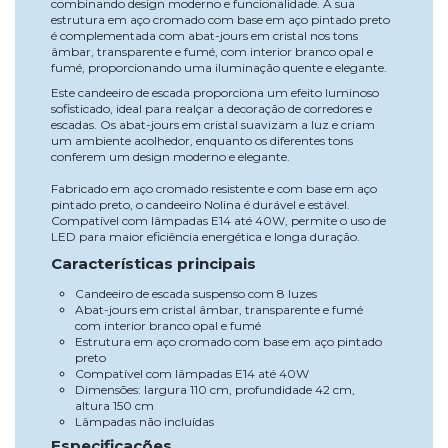
combinando design moderno e funcionalidade. A sua
estrutura em aço cromado com base em aço pintado preto
é complementada com abat-jours em cristal nos tons
âmbar, transparente e fumé, com interior branco opal e
fumé, proporcionando uma iluminação quente e elegante.
Este candeeiro de escada proporciona um efeito luminoso
sofisticado, ideal para realçar a decoração de corredores e
escadas. Os abat-jours em cristal suavizam a luz e criam
um ambiente acolhedor, enquanto os diferentes tons
conferem um design moderno e elegante.
Fabricado em aço cromado resistente e com base em aço
pintado preto, o candeeiro Nolina é durável e estável.
Compatível com lâmpadas E14 até 40W, permite o uso de
LED para maior eficiência energética e longa duração.
Características principais
Candeeiro de escada suspenso com 8 luzes
Abat-jours em cristal âmbar, transparente e fumé
com interior branco opal e fumé
Estrutura em aço cromado com base em aço pintado
preto
Compatível com lâmpadas E14 até 40W
Dimensões: largura 110 cm, profundidade 42 cm,
altura 150 cm
Lâmpadas não incluídas
Especificações