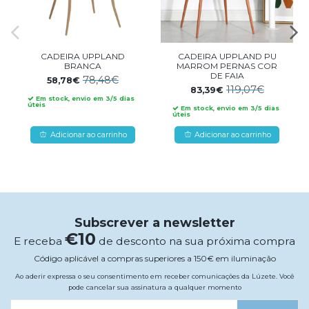
CADEIRA UPPLAND
CADEIRA UPPLAND PU
BRANCA
MARROM PERNAS COR
DE FAIA
78,48€
58,78€
119,07€
83,39€
Em stock, envio em 3/5 dias
úteis
Em stock, envio em 3/5 dias
úteis
Adicionar ao carrinho
Adicionar ao carrinho
Subscrever a newsletter
€10
E receba
de desconto na sua próxima compra
Código aplicável a compras superiores a 150€ em iluminação
Ao aderir expressa o seu consentimento em receber comunicações da Lúzete. Você
pode cancelar sua assinatura a qualquer momento