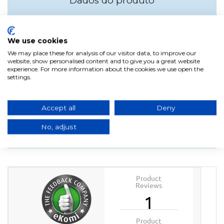
Dados do produto
Largura
44cm
Alta
83cm
We use cookies
altura até ao banco 47 cm
We may place these for analysis of our visitor data, to improve our
Profundidade
42cm
website, show personalised content and to give you a great website
experience. For more information about the cookies we use open the
Cor
Cobalto azul
settings.
Material
Polipropileno e patas de
metal.
Accept all
Deny
No, adjust
Product
Reviews
1
Product