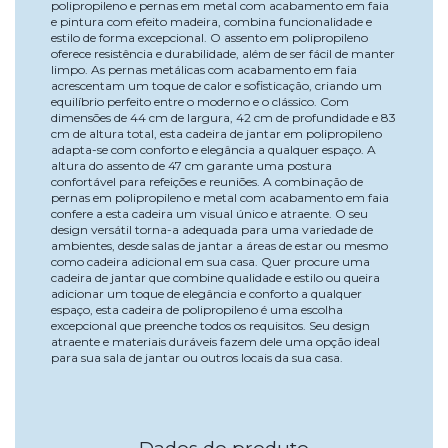
polipropileno e pernas em metal com acabamento em faia
e pintura com efeito madeira, combina funcionalidade e
estilo de forma excepcional. O assento em polipropileno
oferece resistência e durabilidade, além de ser fácil de manter
limpo. As pernas metálicas com acabamento em faia
acrescentam um toque de calor e sofisticação, criando um
equilíbrio perfeito entre o moderno e o clássico. Com
dimensões de 44 cm de largura, 42 cm de profundidade e 83
cm de altura total, esta cadeira de jantar em polipropileno
adapta-se com conforto e elegância a qualquer espaço. A
altura do assento de 47 cm garante uma postura
confortável para refeições e reuniões. A combinação de
pernas em polipropileno e metal com acabamento em faia
confere a esta cadeira um visual único e atraente. O seu
design versátil torna-a adequada para uma variedade de
ambientes, desde salas de jantar a áreas de estar ou mesmo
como cadeira adicional em sua casa. Quer procure uma
cadeira de jantar que combine qualidade e estilo ou queira
adicionar um toque de elegância e conforto a qualquer
espaço, esta cadeira de polipropileno é uma escolha
excepcional que preenche todos os requisitos. Seu design
atraente e materiais duráveis fazem dele uma opção ideal
para sua sala de jantar ou outros locais da sua casa.