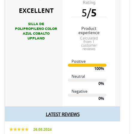
Rating
EXCELLENT
5
/
5
SILLA DE
product
POLIPROPILENO COLOR
experience
AZUL COBALTO
calculated
UPPLAND
from 1
customer
reviews
Positive
100%
Neutral
0%
Negative
0%
LATEST REVIEWS
26.08.2024