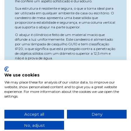
lhe confere um aspeto sofisticado e duradouro.
Sua estrutura é resistente e segura, o que a torna ideal para
ser utilizada em qualquer ambiente da casa ou escritório. O
candeeiro de mesa apresenta uma base sólida que
proporciona estabilidade e segurança, e uma coluna vertical
que suporta o abajur na parte superior.
O abajur é cilíndrico e feito de um material macio que
difunde a luz uniformemente. Este candeeiro é alimentado
por uma lâmpada de casquilho GU10 e tem classificação
IP20, o que significa que está protegido contra a penetração
de objetos sólidos com um diâmetro superior a 12,5 mm e
não é à prova de água.
Portanto, é recomendado para uso interno. Além disso, este
abajur moderno é ajustável em ângulo, permitindo que
We use cookies
você personalize a direção e o alcance da luz para atender às
suas necessidades e preferências. Ele também possui um
We may place these for analysis of our visitor data, to improve our
botão liga/desliga no cabo de alimentação, facilitando o uso.
website, show personalised content and to give you a great website
experience. For more information about the cookies we use open the
Em resumo, este moderno candeeiro de mesa em aço com
settings.
acabamento em níquel acetinado é uma opção elegante e
funcional para qualquer espaço interior. Seu design
minimalista e iluminação suave o tornam uma excelente
escolha para iluminar uma sala, mesa ou qualquer espaço
Accept all
Deny
que exija iluminação suave e direcional.
Sua classificação IP20 garante a sua segurança e
No, adjust
durabilidade.