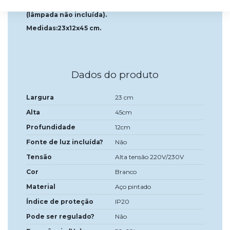
Funciona com uma lâmpada de soquete GU10
(lâmpada não incluída).
Medidas:23x12x45 cm.
Dados do produto
Largura
23 cm
Alta
45cm
Profundidade
12cm
Fonte de luz incluída?
Não
Tensão
Alta tensão 220V/230V
Cor
Branco
Material
Aço pintado
Índice de proteção
IP20
Pode ser regulado?
Não