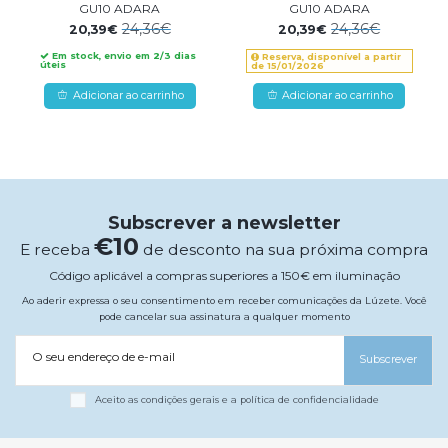
GU10 ADARA
GU10 ADARA
24,36€
24,36€
20,39€
20,39€
Em stock, envio em 2/3 dias
Reserva, disponível a partir
úteis
de 15/01/2026
Adicionar ao carrinho
Adicionar ao carrinho
Subscrever a newsletter
€10
E receba
de desconto na sua próxima compra
Código aplicável a compras superiores a 150€ em iluminação
Ao aderir expressa o seu consentimento em receber comunicações da Lúzete. Você
pode cancelar sua assinatura a qualquer momento
O seu endereço de e-mail
Subscrever
Aceito as condições gerais e a política de confidencialidade