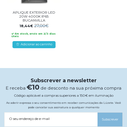
APLIQUE EXTERIOR LED
20W 4000K IP65
BUGANVILLA
27,00€
18,44€
Em stock, envio em 2/3 dias
úteis
Adicionar ao carrinho
Subscrever a newsletter
€10
E receba
de desconto na sua próxima compra
Código aplicável a compras superiores a 150€ em iluminação
Ao aderir expressa o seu consentimento em receber comunicações da Lúzete. Você
pode cancelar sua assinatura a qualquer momento
O seu endereço de e-mail
Subscrever