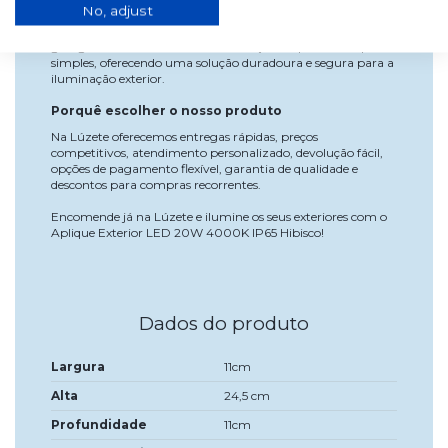
Uso e instalação
No, adjust
Ideal para jardins, terraços, varandas, entradas de casas,
garagens e zonas comuns. A instalação na parede é rápida e
simples, oferecendo uma solução duradoura e segura para a
iluminação exterior.
Porquê escolher o nosso produto
Na Lúzete oferecemos entregas rápidas, preços
competitivos, atendimento personalizado, devolução fácil,
opções de pagamento flexível, garantia de qualidade e
descontos para compras recorrentes.
Encomende já na Lúzete e ilumine os seus exteriores com o
Aplique Exterior LED 20W 4000K IP65 Hibisco!
Dados do produto
Largura
11cm
Alta
24,5 cm
Profundidade
11cm