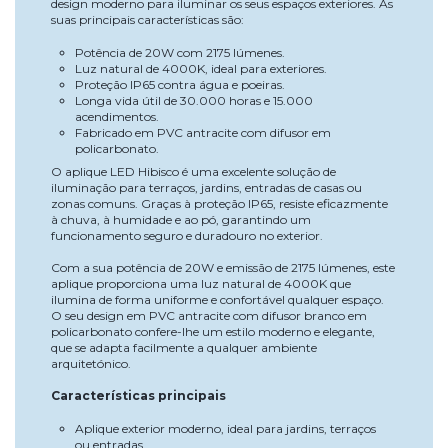
design moderno para iluminar os seus espaços exteriores. As
suas principais características são:
Potência de 20W com 2175 lúmenes.
Luz natural de 4000K, ideal para exteriores.
Proteção IP65 contra água e poeiras.
Longa vida útil de 30.000 horas e 15.000
acendimentos.
Fabricado em PVC antracite com difusor em
policarbonato.
O aplique LED Hibisco é uma excelente solução de
iluminação para terraços, jardins, entradas de casas ou
zonas comuns. Graças à proteção IP65, resiste eficazmente
à chuva, à humidade e ao pó, garantindo um
funcionamento seguro e duradouro no exterior.
Com a sua potência de 20W e emissão de 2175 lúmenes, este
aplique proporciona uma luz natural de 4000K que
ilumina de forma uniforme e confortável qualquer espaço.
O seu design em PVC antracite com difusor branco em
policarbonato confere-lhe um estilo moderno e elegante,
que se adapta facilmente a qualquer ambiente
arquitetónico.
Características principais
Aplique exterior moderno, ideal para jardins, terraços
ou entradas.