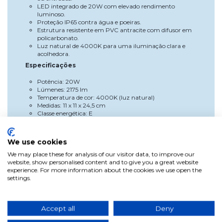
LED integrado de 20W com elevado rendimento
luminoso.
Proteção IP65 contra água e poeiras.
Estrutura resistente em PVC antracite com difusor em
policarbonato.
Luz natural de 4000K para uma iluminação clara e
acolhedora.
Especificações
Potência: 20W
Lúmenes: 2175 lm
Temperatura de cor: 4000K (luz natural)
Medidas: 11 x 11 x 24,5 cm
Classe energética: E
Ângulo de abertura: 120º
Proteção: IP65
Vida útil: 30.000 horas
We use cookies
Acendimentos: 15.000
Materiais: PVC e policarbonato
We may place these for analysis of our visitor data, to improve our
Cor: Antracite
website, show personalised content and to give you a great website
experience. For more information about the cookies we use open the
Vantagens
settings.
Este aplique LED alia eficiência e durabilidade, reduzindo o
consumo elétrico e garantindo uma longa vida útil. O seu
design compacto e elegante adapta-se facilmente a
Accept all
Deny
qualquer espaço exterior, oferecendo segurança e estilo.