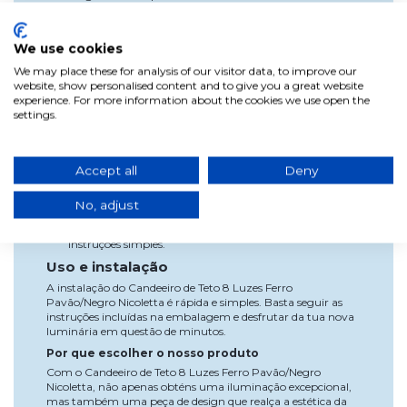
Tulipa pequena (5): 10 cm
Tulipa média (2): 12 cm
Tulipa grande (1): 15 cm
We use cookies
Lâmpadas: 8 lâmpadas de casquilho G9 de até 10W
We may place these for analysis of our visitor data, to improve our
(lâmpadas não incluídas).
website, show personalised content and to give you a great website
experience. For more information about the cookies we use open the
Vantagens
settings.
Estilo único: Acrescenta um toque de modernidade e
sofisticação a qualquer espaço.
Iluminação ambiente: As tulipas de cristal com
Accept all
Deny
acabamento fumado criam uma atmosfera
envolvente.
Versatilidade: Ideal para salas de estar, salas de jantar
No, adjust
ou halls de entrada.
Fácil instalação: Pronto para montar e pendurar, com
instruções simples.
Uso e instalação
A instalação do Candeeiro de Teto 8 Luzes Ferro
Pavão/Negro Nicoletta é rápida e simples. Basta seguir as
instruções incluídas na embalagem e desfrutar da tua nova
luminária em questão de minutos.
Por que escolher o nosso produto
Com o Candeeiro de Teto 8 Luzes Ferro Pavão/Negro
Nicoletta, não apenas obténs uma iluminação excepcional,
mas também uma peça de design que realça a estética da