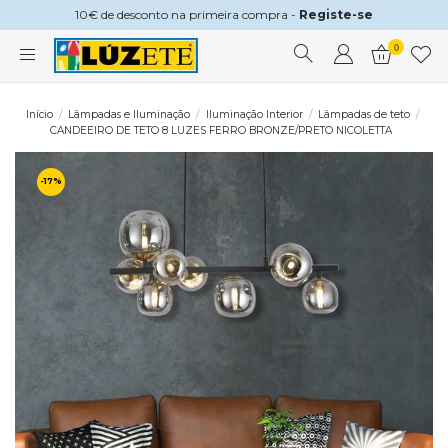
10€ de desconto na primeira compra -
Registe-se
0
Início
Lâmpadas e Iluminação
Iluminação Interior
Lâmpadas de teto
CANDEEIRO DE TETO 8 LUZES FERRO BRONZE/PRETO NICOLETTA
-17%