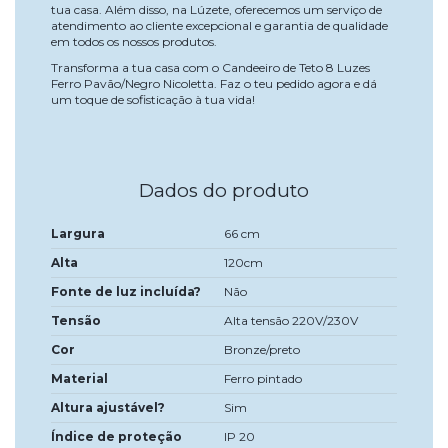
tua casa. Além disso, na Lúzete, oferecemos um serviço de
atendimento ao cliente excepcional e garantia de qualidade
em todos os nossos produtos.
Transforma a tua casa com o Candeeiro de Teto 8 Luzes
Ferro Pavão/Negro Nicoletta. Faz o teu pedido agora e dá
um toque de sofisticação à tua vida!
Dados do produto
Largura
66 cm
Alta
120cm
Fonte de luz incluída?
Não
Tensão
Alta tensão 220V/230V
Cor
Bronze/preto
Material
Ferro pintado
Altura ajustável?
Sim
Índice de proteção
IP 20