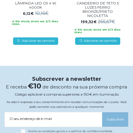
LÂMPADA LED G9 4 W
CANDEEIRO DE TETO 5
4000K
LUZES FERRO
BRONZE/PRETO
10,16€
6,12€
NICOLETTA
265,67€
199,32€
Em stock, envio em 2/3 dias
úteis
Em stock, envio em 2/3 dias
úteis
Adicionar ao carrinho
Adicionar ao carrinho
Subscrever a newsletter
€10
E receba
de desconto na sua próxima compra
Código aplicável a compras superiores a 150€ em iluminação
Ao aderir expressa o seu consentimento em receber comunicações da Lúzete. Você
pode cancelar sua assinatura a qualquer momento
O seu endereço de e-mail
Subscrever
Aceito as condições gerais e a política de confidencialidade