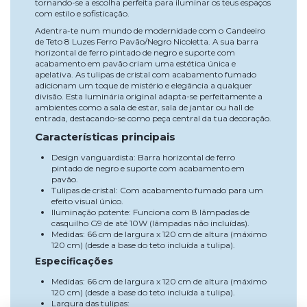
tornando-se a escolha perfeita para iluminar os teus espaços
com estilo e sofisticação.
Adentra-te num mundo de modernidade com o Candeeiro
de Teto 8 Luzes Ferro Pavão/Negro Nicoletta. A sua barra
horizontal de ferro pintado de negro e suporte com
acabamento em pavão criam uma estética única e
apelativa. As tulipas de cristal com acabamento fumado
adicionam um toque de mistério e elegância a qualquer
divisão. Esta luminária original adapta-se perfeitamente a
ambientes como a sala de estar, sala de jantar ou hall de
entrada, destacando-se como peça central da tua decoração.
Características principais
Design vanguardista: Barra horizontal de ferro
pintado de negro e suporte com acabamento em
pavão.
Tulipas de cristal: Com acabamento fumado para um
efeito visual único.
Iluminação potente: Funciona com 8 lâmpadas de
casquilho G9 de até 10W (lâmpadas não incluídas).
Medidas: 66 cm de largura x 120 cm de altura (máximo
120 cm) (desde a base do teto incluída a tulipa).
Especificações
Medidas: 66 cm de largura x 120 cm de altura (máximo
120 cm) (desde a base do teto incluída a tulipa).
Largura das tulipas: