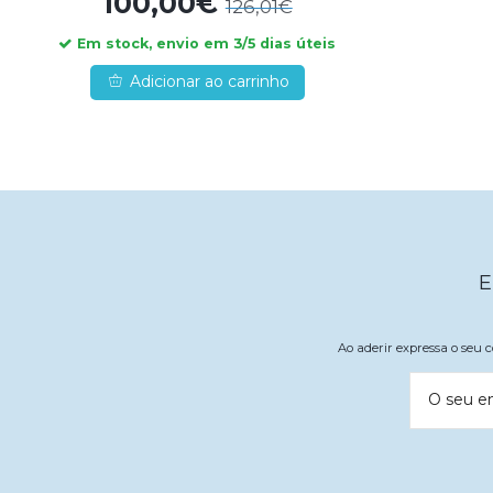
100,00€
126,01€
Em stock, envio em 3/5 dias úteis
Adicionar ao carrinho
E
Ao aderir expressa o seu
O seu e