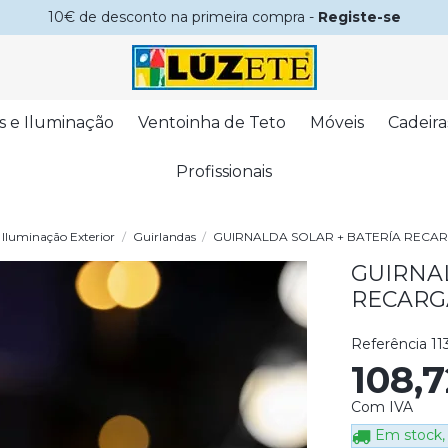
10€ de desconto na primeira compra -
Registe-se
s e Iluminação
Ventoinha de Teto
Móveis
Cadeira
Profissionais
Iluminação Exterior
Guirlandas
GUIRNALDA SOLAR + BATERÍA RECA
GUIRNA
RECARG
Referência
11
108,
Com IVA
Em stock, 