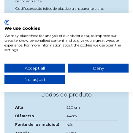
de cor antracite.
Os difusores são feitos de plástico transparente claro.
Crie a atmosfera perfeita nos seus espaços exteriores com a
colecção Lotus este Verão, onde poderá desfrutar de noites
inesquecíveis.
We use cookies
Funciona com três lâmpadas de encaixe E27 de 40
We may place these for analysis of our visitor data, to improve our
W no máximo (lâmpadas não incluídas)
, pode colocar
website, show personalised content and to give you a great website
uma lâmpada LED E27 de 10 W que é mais eficiente e
experience. For more information about the cookies we use open the
económica.
settings.
Dimensões: Diâmetro: 44 cm, Altura: 220 cm e
peso: 2,79 kg.
IP Rating: IP44.
Accept all
Deny
No, adjust
Dados do produto
Alta
220 cm
Diâmetro
44cm
Fonte de luz incluída?
Não