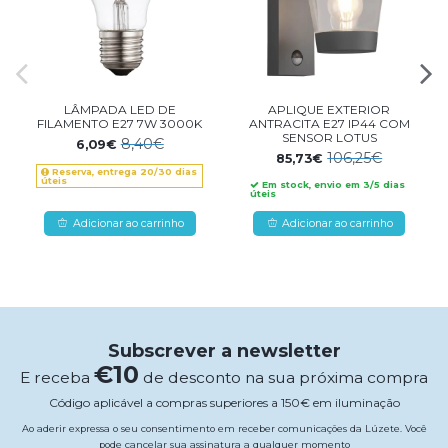
LÂMPADA LED DE
APLIQUE EXTERIOR
FILAMENTO E27 7W 3000K
ANTRACITA E27 IP44 COM
SENSOR LOTUS
8,40€
6,09€
106,25€
85,73€
Reserva, entrega 20/30 dias
úteis
Em stock, envio em 3/5 dias
úteis
Adicionar ao carrinho
Adicionar ao carrinho
Subscrever a newsletter
€10
E receba
de desconto na sua próxima compra
Código aplicável a compras superiores a 150€ em iluminação
Ao aderir expressa o seu consentimento em receber comunicações da Lúzete. Você
pode cancelar sua assinatura a qualquer momento