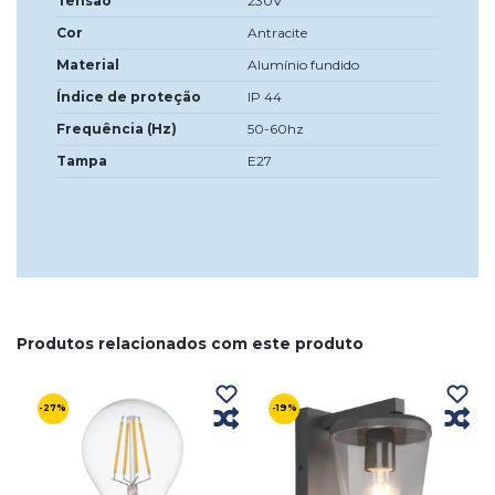
Tensão
230V
Cor
Antracite
Material
Alumínio fundido
Índice de proteção
IP 44
Frequência (Hz)
50-60hz
Tampa
E27
Produtos relacionados com este produto
-27%
-19%