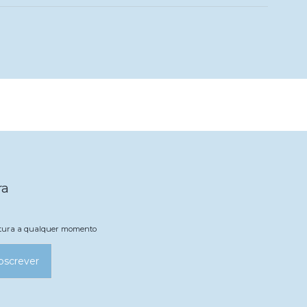
ra
natura a qualquer momento
bscrever