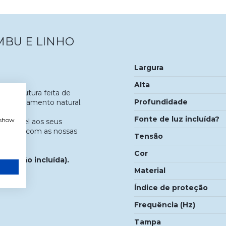
MBU E LINHO
Largura
Alta
a estrutura feita de
Profundidade
 um acabamento natural.
Fonte de luz incluída?
, show
stentável aos seus
uminação com as nossas
Tensão
Cor
da não incluída).
Material
Índice de proteção
Frequência (Hz)
Tampa