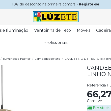
10€ de desconto na primeira compra -
Registe-se
s e Iluminação
Ventoinha de Teto
Móveis
Cadeira
Profissionais
Iluminação Interior
Lâmpadas de teto
CANDEEIRO DE TECTO EM BA
CANDEE
LINHO 
Referência
11
66,2
Com IVA
Em stock, 