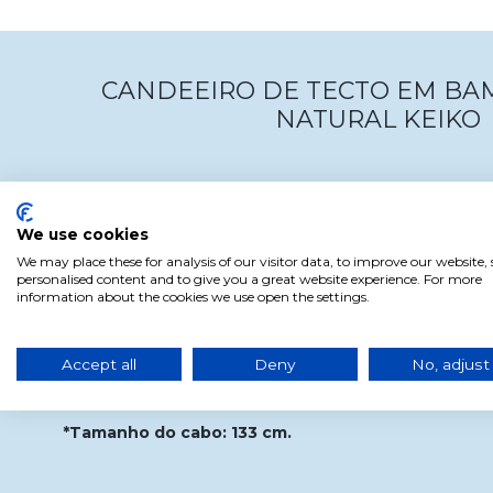
CANDEEIRO DE TECTO EM BA
NATURAL KEIKO
Keiko é uma lâmpada de tecto de estilo oriental com um
bambu castanho natural. O abajur é feito de linho com
We use cookies
We may place these for analysis of our visitor data, to improve our website
Vai adorar esta luminária para dar um toque natural e su
personalised content and to give you a great website experience. For more
espaços interiores, seguir as últimas tendências em il
information about the cookies we use open the settings.
luminárias de vanguarda.
Funciona com uma lâmpada de casquilho E27 (lâmpa
Accept all
Deny
No, adjust
*Altura ajustável.
*Tamanho do cabo: 133 cm.