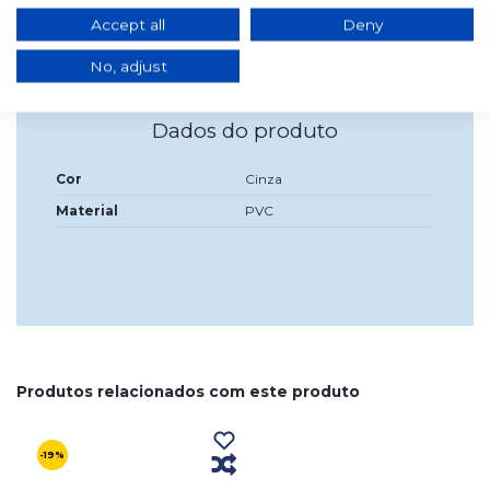
acabamento cinzento.
Accept all
Deny
Mede 2,5 cm.
No, adjust
Dados do produto
Cor
Cinza
Material
PVC
Produtos relacionados com este produto
-19%