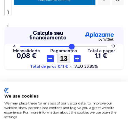
+
TAMPA COM FURO PARA PERFIL DE
We use cookies
ENCASTRAR 2,5 CM CINZA
We may place these for analysis of our visitor data, to improve our
website, show personalised content and to give you a great website
experience. For more information about the cookies we use open the
settings.
Tampa com furo para passar o cabo indicado para o perfil
de encastrar para fitas de LED que é feito de PVC com