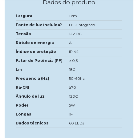
Dados do produto
Largura
1 cm
Fonte de luz incluída?
LED integrado
Tensão
12V DC
Rótulo de energia
A+
Índice de proteção
IP 44
Fator de Potência (PF)
≥ 0,5
Lm
180
Frequência (Hz)
50-60hz
Ra-CRI
≥70
Ângulo de luz
120O
Poder
5W
Longas
1M
Dados técnicos
60 LEDs