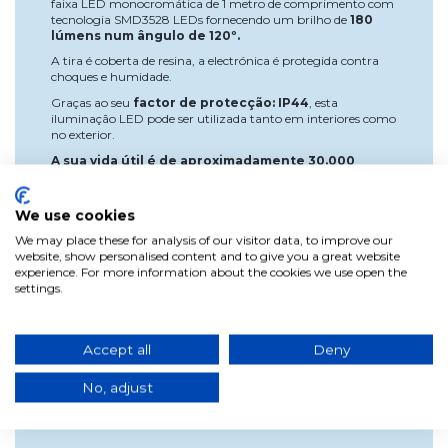
faixa LED monocromática de 1 metro de comprimento com
tecnologia SMD3528 LEDs fornecendo um brilho de
180
lúmens num ângulo de 120º.
A tira é coberta de resina, a electrónica é protegida contra
choques e humidade.
Graças ao seu
factor de protecção: IP44
, esta
iluminação LED pode ser utilizada tanto em interiores como
no exterior.
A sua vida útil é de aproximadamente 30.000
horas.
Para o operar necessita de uma fonte de alimentação, um
We use cookies
transformador para poder ligá-lo directamente a uma fonte
de 220 V-230 V. Não deve ser ligado directamente à luz, pois
We may place these for analysis of our visitor data, to improve our
isso provocará um curto-circuito e os LEDs derreterão.
website, show personalised content and to give you a great website
experience. For more information about the cookies we use open the
Para mais de 15 ou 20 m de tira é recomendado o uso de um
settings.
amplificador.
*Lembrar que ao comprar 1 unidade deste artigo está a
comprar 1 M, se precisar de mais metros deve adicionar mais
unidades, por exemplo, se precisar de 5 M deve adicionar 5
Accept all
Deny
unidades ao carrinho.
No, adjust