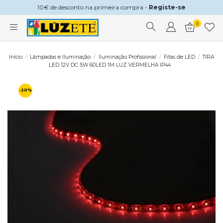
10€ de desconto na primeira compra -
Registe-se
0
Início
Lâmpadas e Iluminação
Iluminação Profissional
Fitas de LED
TIRA
LED 12V DC 5W 60LED 1M LUZ VERMELHA IP44
-20%