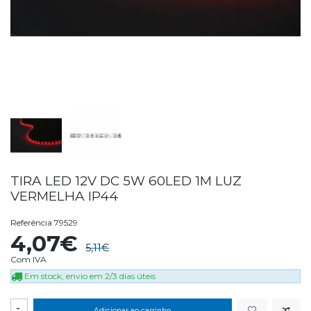
TIRA LED 12V DC 5W 60LED 1M LUZ
VERMELHA IP44
Referência
79529
4,07€
5,11€
Com IVA
Em stock, envio em 2/3 dias úteis
-
Adicionar ao carrinho