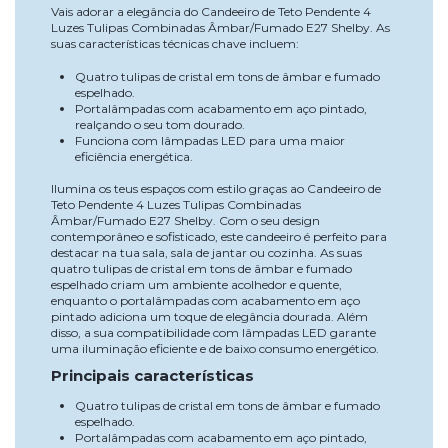
Vais adorar a elegância do Candeeiro de Teto Pendente 4
Luzes Tulipas Combinadas Âmbar/Fumado E27 Shelby. As
suas características técnicas chave incluem:
Quatro tulipas de cristal em tons de âmbar e fumado
espelhado.
Portalâmpadas com acabamento em aço pintado,
realçando o seu tom dourado.
Funciona com lâmpadas LED para uma maior
eficiência energética.
Ilumina os teus espaços com estilo graças ao Candeeiro de
Teto Pendente 4 Luzes Tulipas Combinadas
Âmbar/Fumado E27 Shelby. Com o seu design
contemporâneo e sofisticado, este candeeiro é perfeito para
destacar na tua sala, sala de jantar ou cozinha. As suas
quatro tulipas de cristal em tons de âmbar e fumado
espelhado criam um ambiente acolhedor e quente,
enquanto o portalâmpadas com acabamento em aço
pintado adiciona um toque de elegância dourada. Além
disso, a sua compatibilidade com lâmpadas LED garante
uma iluminação eficiente e de baixo consumo energético.
Principais características
Quatro tulipas de cristal em tons de âmbar e fumado
espelhado.
Portalâmpadas com acabamento em aço pintado,