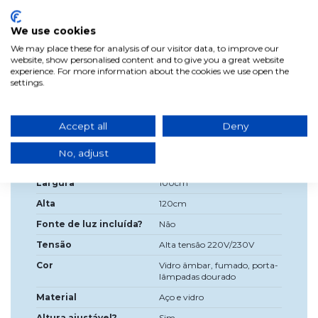
A Lúzete oferece em todos os produtos rapidez na entrega,
atenção personalizada, devolução fácil, preço económico,
aconselhamento grátis na compra e garantia de qualidade.
We use cookies
Ilumina a tua casa com estilo e eficiência com o Candeeiro
We may place these for analysis of our visitor data, to improve our
de Teto Pendente 4 Luzes Tulipas Combinadas
website, show personalised content and to give you a great website
Âmbar/Fumado E27 Shelby! Faz o teu pedido agora e
experience. For more information about the cookies we use open the
transforma os teus espaços com uma iluminação cativante
settings.
e versátil.
Accept all
Deny
Dados do produto
No, adjust
Largura
100cm
Alta
120cm
Fonte de luz incluída?
Não
Tensão
Alta tensão 220V/230V
Cor
Vidro âmbar, fumado, porta-
lâmpadas dourado
Material
Aço e vidro
Altura ajustável?
Sim