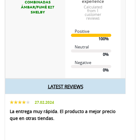
experience
COMBINADAS
calculated
ÁMBAR/FUMÉ E27
from 1
SHELBY
customer
reviews
Positive
100%
Neutral
0%
Negative
0%
LATEST REVIEWS
27.02.2024
La entrega muy rápida. El producto a mejor precio
que en otras tiendas.