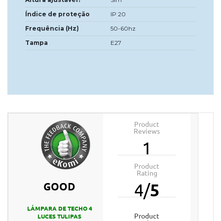
Índice de proteção
IP 20
Frequência (Hz)
50-60hz
Tampa
E27
Product
Reviews
1
Product
Rating
GOOD
4
/
5
LÁMPARA DE TECHO 4
product
LUCES TULIPAS