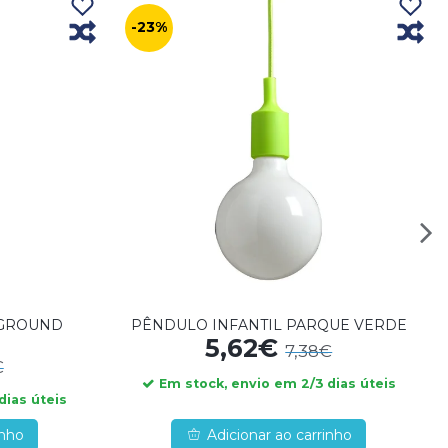
-23%
YGROUND
PÊNDULO INFANTIL PARQUE VERDE
5,62€
7,38€
€
Em stock, envio em 2/3 dias úteis
dias úteis
inho
Adicionar ao carrinho