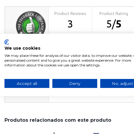
Product Reviews
Product Rating
3
5
/
5
product
experience
We use cookies
EXCELLENT
calculated from 3 customer reviews
We may place these for analysis of our visitor data, to improve our website
personalised content and to give you a great website experience. For more
PÉNDEL INFANTIL
information about the cookies we use open the settings.
Positive
100%
PLAYGROUND AZUL
Neutral
0%
Negative
0%
Accept all
Deny
No, adjust
Produtos relacionados com este produto