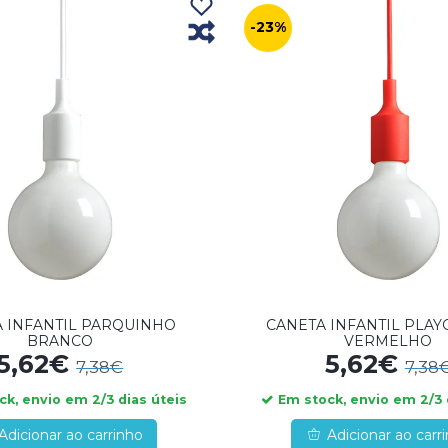
-23%
 INFANTIL PARQUINHO
CANETA INFANTIL PLA
BRANCO
VERMELHO
5,62€
5,62€
7,38€
7,38
k, envio em 2/3 dias úteis
Em stock, envio em 2/3 
Adicionar ao carrinho
Adicionar ao carr