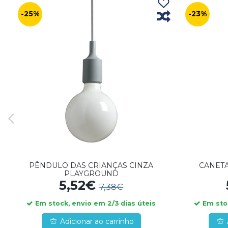
-25%
-23%
PÊNDULO DAS CRIANÇAS CINZA
CANETA
PLAYGROUND
5,52€
7,38€
Em stock, envio em 2/3 dias úteis
Em stoc
Adicionar ao carrinho