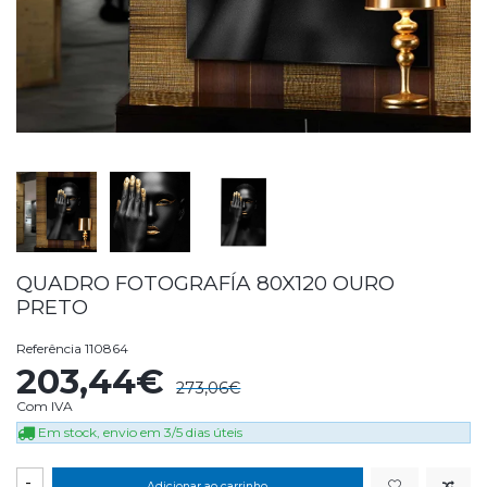
QUADRO FOTOGRAFÍA 80X120 OURO
PRETO
Referência
110864
203,44€
273,06€
Com IVA
Em stock, envio em 3/5 dias úteis
-
Adicionar ao carrinho