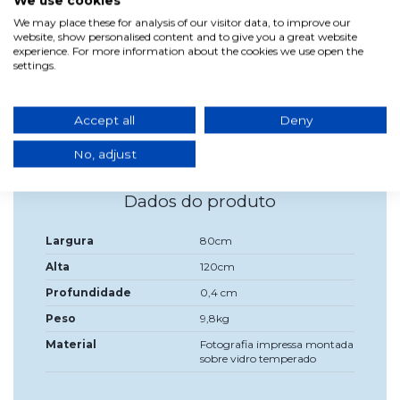
We use cookies
para montagem na parede.
Esta é uma imagem que consiste numa fotografia
We may place these for analysis of our visitor data, to improve our
impressa, montada em vidro temperado. Inclui hardware
website, show personalised content and to give you a great website
para montagem na parede.
experience. For more information about the cookies we use open the
settings.
Esta imagem chamada Oronegro terá um aspecto elegante
em qualquer espaço.
Medidas: Largura: 80 cm, Altura: 120 cm,
Accept all
Deny
Profundidade: 0,4 cm
No, adjust
Dados do produto
Largura
80cm
Alta
120cm
Profundidade
0,4 cm
Peso
9,8kg
Material
Fotografia impressa montada
sobre vidro temperado