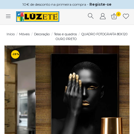
10€ de desconto na primeira compra -
Registe-se
0
Início
Móveis
Decoração
Telas e quadros
QUADRO FOTOGRAFÍA 80X120
OURO PRETO
-25%