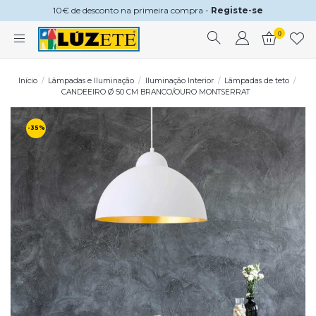
10€ de desconto na primeira compra -
Registe-se
0
Início
Lâmpadas e Iluminação
Iluminação Interior
Lâmpadas de teto
CANDEEIRO Ø 50 CM BRANCO/OURO MONTSERRAT
-35%