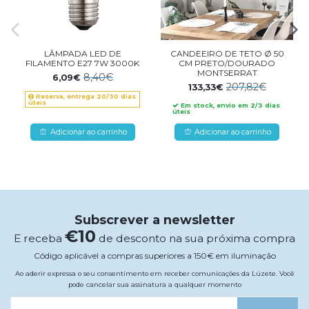
LÂMPADA LED DE
CANDEEIRO DE TETO Ø 50
FILAMENTO E27 7W 3000K
CM PRETO/DOURADO
MONTSERRAT
8,40€
6,09€
207,82€
133,33€
Reserva, entrega 20/30 dias
úteis
Em stock, envio em 2/3 dias
úteis
Adicionar ao carrinho
Adicionar ao carrinho
Subscrever a newsletter
€10
E receba
de desconto na sua próxima compra
Código aplicável a compras superiores a 150€ em iluminação
Ao aderir expressa o seu consentimento em receber comunicações da Lúzete. Você
pode cancelar sua assinatura a qualquer momento