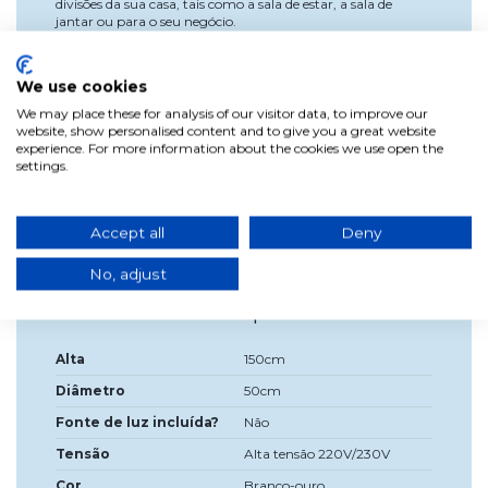
divisões da sua casa, tais como a sala de estar, a sala de
jantar ou para o seu negócio.
É um produto feito de acrílico e aço pintado de branco. O
acabamento interior do abajur é pintado a ouro.
We use cookies
A roseta de metal é feita de metal, tanto a roseta como o
We may place these for analysis of our visitor data, to improve our
cabo são de cor branca.
website, show personalised content and to give you a great website
experience. For more information about the cookies we use open the
Funciona com uma lâmpada de tomada E27 de 40
settings.
W no máximo (lâmpada não incluída).
Altura do abajur: 30 cm
Accept all
Deny
No, adjust
Dados do produto
Alta
150cm
Diâmetro
50cm
Fonte de luz incluída?
Não
Tensão
Alta tensão 220V/230V
Cor
Branco-ouro