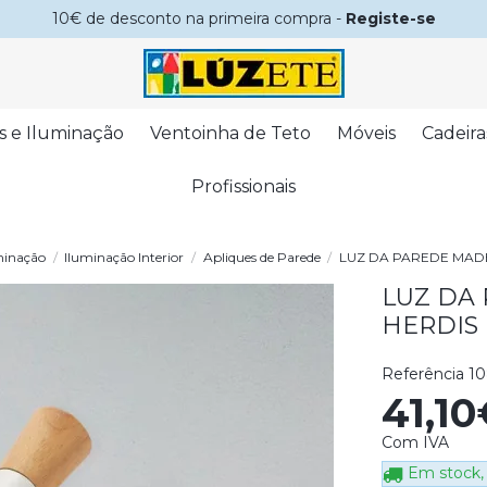
10€ de desconto na primeira compra -
Registe-se
s e Iluminação
Ventoinha de Teto
Móveis
Cadeira
Profissionais
minação
Iluminação Interior
Apliques de Parede
LUZ DA PAREDE MAD
LUZ DA
HERDIS
Referência
10
41,1
Com IVA
Em stock, 