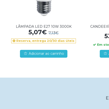
LÂMPADA LED E27 10W 3000K
CANDEEI
5,07€
7,13€
5
Reserva, entrega 20/30 dias úteis
Em stoc
Adicionar ao carrinho
E