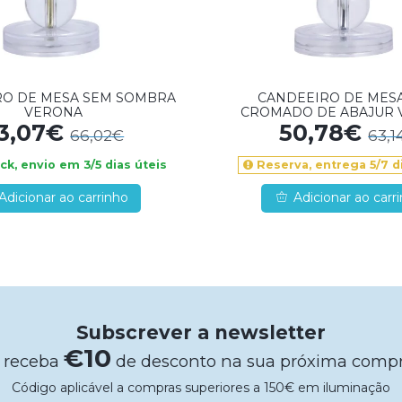
RO DE MESA SEM SOMBRA
CANDEEIRO DE MES
VERONA
CROMADO DE ABAJUR
3,07€
50,78€
66,02€
63,1
k, envio em 3/5 dias úteis
Reserva, entrega 5/7 di
Adicionar ao carrinho
Adicionar ao carr
Subscrever a newsletter
€10
 receba
de desconto na sua próxima comp
Código aplicável a compras superiores a 150€ em iluminação