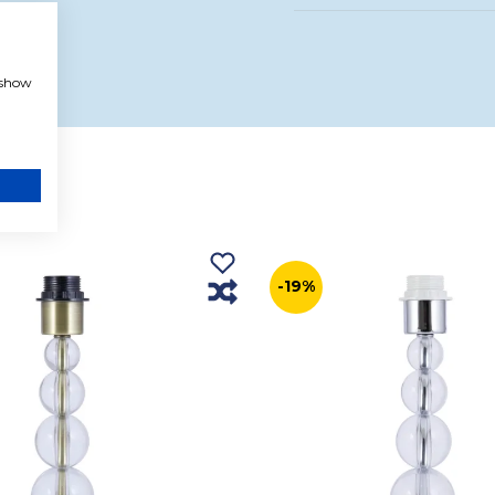
, show
-19%