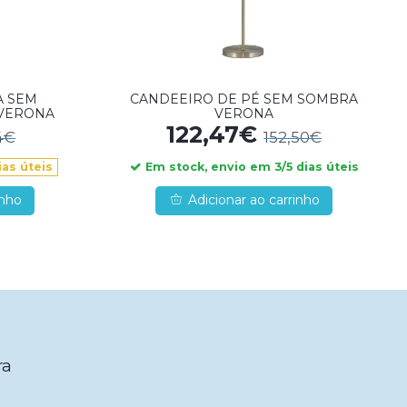
A SEM
CANDEEIRO DE PÉ SEM SOMBRA
 VERONA
VERONA
122,47€
4€
152,50€
Em stock, envio em 3/5 dias úteis
as úteis
inho
Adicionar ao carrinho
ra