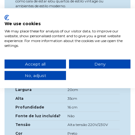
como sala de estar e/ou quartos de estilo vintage ou
ambientes de estilo moderno.
É uma luminária que é feita de metal com um acabamento
em preto mate e couro.
We use cookies
Funciona com uma lâmpada de casquilho E14 de
We may place these for analysis of our visitor data, to improve our
40 W no máximo (lâmpada não incluída).
website, show personalised content and to give you a great website
experience. For more information about the cookies we use open the
Medidas: Largura: 20 cm, Altura: 35 cm e
settings.
Profundidade: 16 cm.
Accept all
Deny
No, adjust
Dados do produto
Largura
20cm
Alta
35cm
Profundidade
16 cm
Fonte de luz incluída?
Não
Tensão
Alta tensão 220V/230V
Cor
Preto