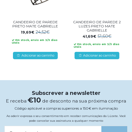
CANDEEIRO DE PAREDE
CANDEEIRO DE PAREDE 2
PRETO MATE GABRIELLE
LUZES PRETO MATE
GABRIELLE
24,52€
19,69€
51,60€
41,69€
Em stock, envio em 3/5 dias
úteis
Em stock, envio em 3/5 dias
úteis
Adicionar ao carrinho
Adicionar ao carrinho
Subscrever a newsletter
€10
E receba
de desconto na sua próxima compra
Código aplicável a compras superiores a 150€ em iluminação
Ao aderir expressa o seu consentimento em receber comunicações da Lúzete. Você
pode cancelar sua assinatura a qualquer momento