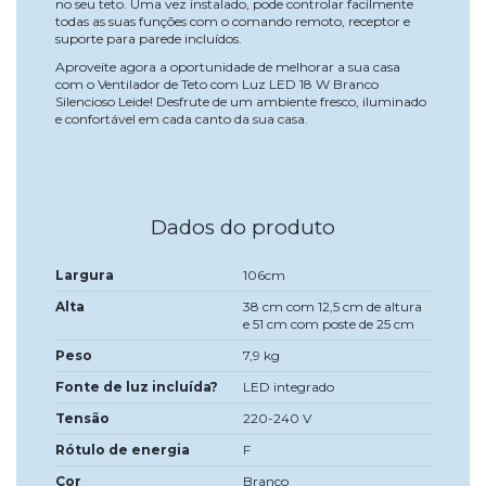
no seu teto. Uma vez instalado, pode controlar facilmente
todas as suas funções com o comando remoto, receptor e
suporte para parede incluídos.
Aproveite agora a oportunidade de melhorar a sua casa
com o Ventilador de Teto com Luz LED 18 W Branco
Silencioso Leide! Desfrute de um ambiente fresco, iluminado
e confortável em cada canto da sua casa.
Dados do produto
Largura
106cm
Alta
38 cm com 12,5 cm de altura
e 51 cm com poste de 25 cm
Peso
7,9 kg
Fonte de luz incluída?
LED integrado
Tensão
220-240 V
Rótulo de energia
F
Cor
Branco