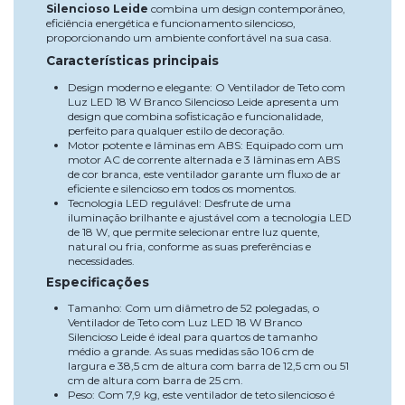
Silencioso Leide
combina um design contemporâneo,
eficiência energética e funcionamento silencioso,
proporcionando um ambiente confortável na sua casa.
Características principais
Design moderno e elegante: O Ventilador de Teto com
Luz LED 18 W Branco Silencioso Leide apresenta um
design que combina sofisticação e funcionalidade,
perfeito para qualquer estilo de decoração.
Motor potente e lâminas em ABS: Equipado com um
motor AC de corrente alternada e 3 lâminas em ABS
de cor branca, este ventilador garante um fluxo de ar
eficiente e silencioso em todos os momentos.
Tecnologia LED regulável: Desfrute de uma
iluminação brilhante e ajustável com a tecnologia LED
de 18 W, que permite selecionar entre luz quente,
natural ou fria, conforme as suas preferências e
necessidades.
Especificações
Tamanho: Com um diâmetro de 52 polegadas, o
Ventilador de Teto com Luz LED 18 W Branco
Silencioso Leide é ideal para quartos de tamanho
médio a grande. As suas medidas são 106 cm de
largura e 38,5 cm de altura com barra de 12,5 cm ou 51
cm de altura com barra de 25 cm.
Peso: Com 7,9 kg, este ventilador de teto silencioso é