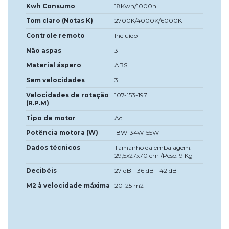
Kwh Consumo
18Kwh/1000h
Tom claro (Notas K)
2700K/4000K/6000K
Controle remoto
Incluído
Não aspas
3
Material áspero
ABS
Sem velocidades
3
Velocidades de rotação
107-153-197
(R.P.M)
Tipo de motor
Ac
Potência motora (W)
18W-34W-55W
Dados técnicos
Tamanho da embalagem:
29,5x27x70 cm /Peso: 9 Kg
Decibéis
27 dB - 36 dB - 42 dB
M2 à velocidade máxima
20-25 m2