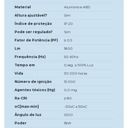
Material
Alumínio e ABS
Altura ajustável?
Sim
Índice de proteção
IP 20
Pode ser regulado?
Sim
Fator de Potência (PF)
≥ 0,9
Lm
1800
Frequência (Hz)
50-60hz
Tempo em
0 seg. a 100% Luz
Vida
30.000 horas
Número de ignição
15 000
Agentes tóxicos (Hg)
0,0 mg
Ra-CRI
≥ 80
oC[max-min]
-20oC a 50oC
Ângulo de luz
120O
Poder
18W