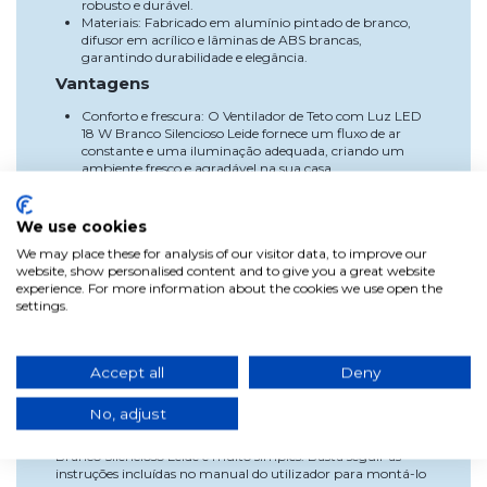
robusto e durável.
Materiais: Fabricado em alumínio pintado de branco,
difusor em acrílico e lâminas de ABS brancas,
garantindo durabilidade e elegância.
Vantagens
Conforto e frescura: O Ventilador de Teto com Luz LED
18 W Branco Silencioso Leide fornece um fluxo de ar
constante e uma iluminação adequada, criando um
ambiente fresco e agradável na sua casa.
Funcionamento silencioso: Graças ao seu design e
tecnologia avançada, este ventilador funciona de
forma silenciosa, permitindo-lhe desfrutar de um
We use cookies
ambiente tranquilo e relaxante em qualquer
We may place these for analysis of our visitor data, to improve our
momento.
website, show personalised content and to give you a great website
Porque escolher-nos?
experience. For more information about the cookies we use open the
A nossa marca destaca-se por oferecer produtos de alta
settings.
qualidade que combinam design, funcionalidade e eficiência
energética. Com o Ventilador de Teto com Luz LED 18 W
Branco Silencioso Leide, obtém um produto que supera as
Accept all
Deny
suas expectativas em termos de desempenho, durabilidade e
conforto.
No, adjust
Uso e instalação
Instalar e utilizar o Ventilador de Teto com Luz LED 18 W
Branco Silencioso Leide é muito simples. Basta seguir as
instruções incluídas no manual do utilizador para montá-lo