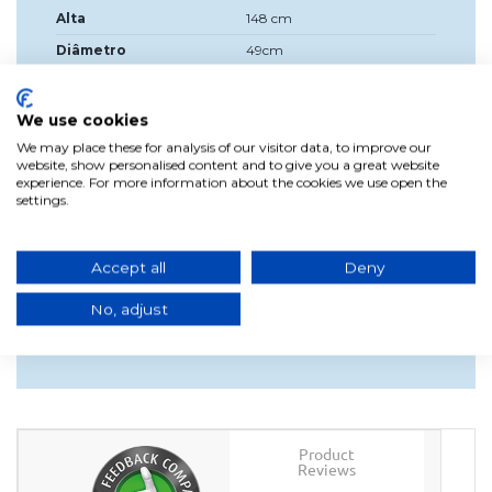
Alta
148 cm
Diâmetro
49cm
Fonte de luz incluída?
Sim
Cor
Natural
We use cookies
Material
Fibras Naturais
We may place these for analysis of our visitor data, to improve our
website, show personalised content and to give you a great website
Índice de proteção
IP 54
experience. For more information about the cookies we use open the
settings.
Lm
900
Tom claro (Notas K)
2700K
Accept all
Deny
Controle remoto
Incluído
No, adjust
Product
Reviews