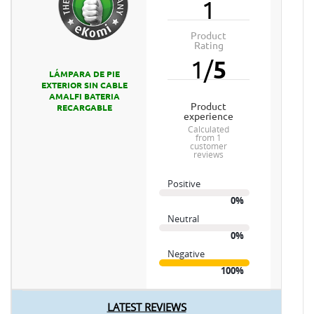
1
Product
Rating
1
/
5
LÁMPARA DE PIE
EXTERIOR SIN CABLE
AMALFI BATERIA
product
RECARGABLE
experience
calculated
from 1
customer
reviews
Positive
0%
Neutral
0%
Negative
100%
LATEST REVIEWS