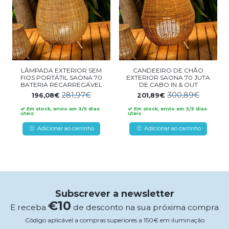
LÂMPADA EXTERIOR SEM
CANDEEIRO DE CHÃO
FIOS PORTÁTIL SAONA 70
EXTERIOR SAONA 70 JUTA
BATERIA RECARREGÁVEL
DE CABO IN & OUT
281,97€
300,89€
196,08€
201,89€
Em stock, envio em 3/5 dias
Em stock, envio em 3/5 dias
úteis
úteis
Adicionar ao carrinho
Adicionar ao carrinho
Subscrever a newsletter
€10
E receba
de desconto na sua próxima compra
Código aplicável a compras superiores a 150€ em iluminação