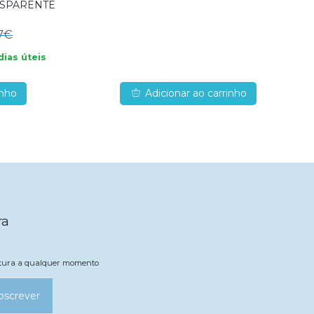
NSPARENTE
7€
dias úteis
inho
Adicionar ao carrinho
ra
natura a qualquer momento
bscrever