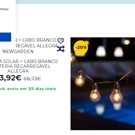
, show
-20%
A SOLAR + CABO BRANCO
TERIA RECARREGÁVEL
ALLEGRA
3,92€
68,73€
k, envio em 3/5 dias úteis