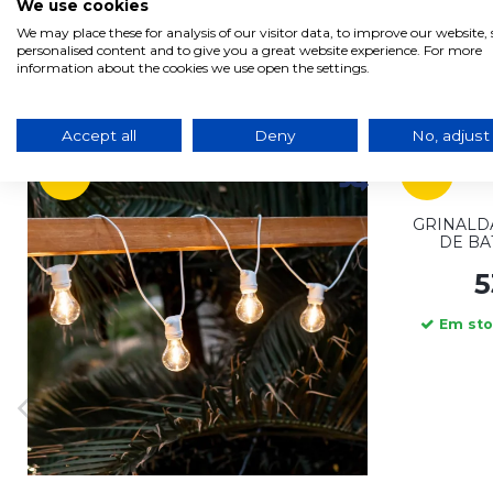
We use cookies
We may place these for analysis of our visitor data, to improve our website
personalised content and to give you a great website experience. For more
information about the cookies we use open the settings.
Produtos relacionados com este produto
Accept all
Deny
No, adjust
-25%
-21%
GRINALD
DE BA
5
Em stoc