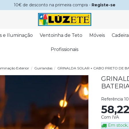
10€ de desconto na primeira compra -
Registe-se
s e Iluminação
Ventoinha de Teto
Móveis
Cadeira
Profissionais
luminação Exterior
Guirlandas
GRINALDA SOLAR + CABO PRETO DE B
GRINAL
BATERI
Referência
1
58,2
Com IVA
Em stock, 