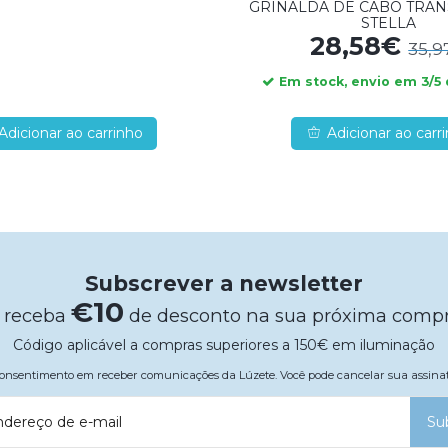
GRINALDA DE CABO TRA
STELLA
28,58€
35,9
Em stock, envio em 3/5 
Adicionar ao carrinho
Adicionar ao carr
Subscrever a newsletter
€10
 receba
de desconto na sua próxima comp
Código aplicável a compras superiores a 150€ em iluminação
 consentimento em receber comunicações da Lúzete. Você pode cancelar sua assi
ndereço de e-mail
Su