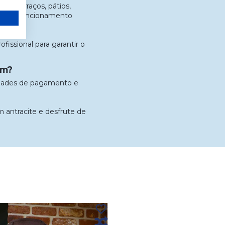
es, terraços, pátios,
nte um funcionamento
fissional para garantir o
um?
lidades de pagamento e
m antracite e desfrute de