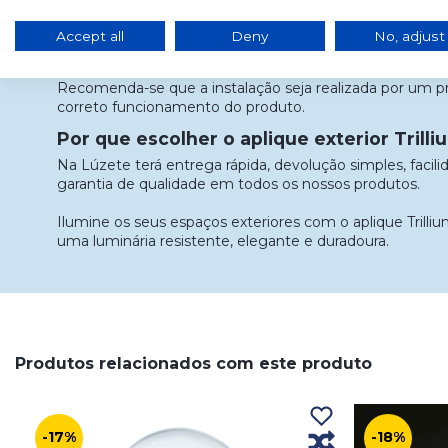
Este aplique foi concebido para iluminar fachadas, alpendr
varandas ou acessos exteriores. A proteção IP44 gara
Accept all
Deny
No, adjust
adequado face à humidade e aos salpicos de água.
Recomenda-se que a instalação seja realizada por um pro
correto funcionamento do produto.
Por que escolher o aplique exterior Trilli
Na Lúzete terá entrega rápida, devolução simples, faci
garantia de qualidade em todos os nossos produtos.
Ilumine os seus espaços exteriores com o aplique Trilliu
uma luminária resistente, elegante e duradoura.
Produtos relacionados com este produto
-17%
-18%