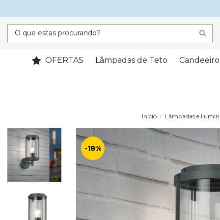
OFERTAS
Lâmpadas de Teto
Candeeiro
Início
Lâmpadas e Ilumin
-18%