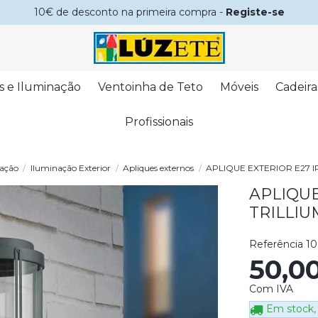
10€ de desconto na primeira compra -
Registe-se
s e Iluminação
Ventoinha de Teto
Móveis
Cadeira
Profissionais
ação
Iluminação Exterior
Apliques externos
APLIQUE EXTERIOR E27 I
APLIQUE
TRILLIU
Referência
10
50,0
Com IVA
Em stock, 