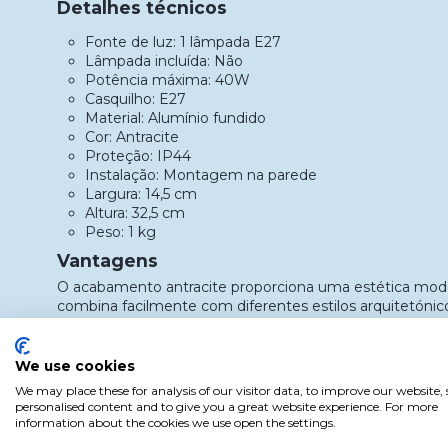
Detalhes técnicos
Fonte de luz: 1 lâmpada E27
Lâmpada incluída: Não
Potência máxima: 40W
Casquilho: E27
Material: Alumínio fundido
Cor: Antracite
Proteção: IP44
Instalação: Montagem na parede
Largura: 14,5 cm
Altura: 32,5 cm
Peso: 1 kg
Vantagens
O acabamento antracite proporciona uma estética mode
combina facilmente com diferentes estilos arquitetónico
lâmpada E27, permite personalizar a intensidade e a to
as necessidades de cada espaço.
We use cookies
A estrutura em alumínio fundido oferece uma excelente 
We may place these for analysis of our visitor data, to improve our website
exterior, garantindo durabilidade e baixa manutenção.
personalised content and to give you a great website experience. For more
information about the cookies we use open the settings.
Utilização e instalação