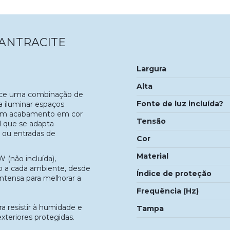
 ANTRACITE
Largura
Alta
ce uma combinação de
Fonte de luz incluída?
a iluminar espaços
 com acabamento em cor
Tensão
l que se adapta
s ou entradas de
Cor
Material
(não incluída),
o a cada ambiente, desde
Índice de proteção
ntensa para melhorar a
Frequência (Hz)
a resistir à humidade e
Tampa
xteriores protegidas.