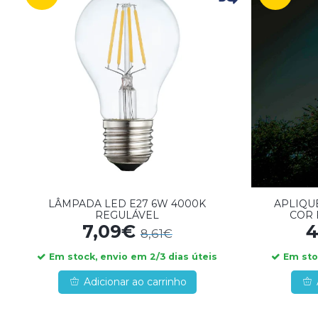
LÂMPADA LED E27 6W 4000K
APLIQUE
REGULÁVEL
COR 
7,09€
4
8,61€
Em stock, envio em 2/3 dias úteis
Em stoc
Adicionar ao carrinho