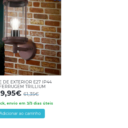
 DE EXTERIOR E27 IP44
FERRUGEM TRILLIUM
9,95€
61,35€
k, envio em 3/5 dias úteis
Adicionar ao carrinho