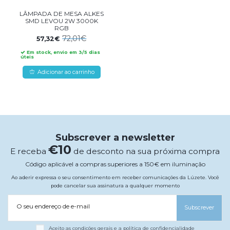
LÂMPADA DE MESA ALKES
SMD LEVOU 2W 3000K
RGB
72,01€
57,32€
Em stock, envio em 3/5 dias
úteis
Adicionar ao carrinho
Subscrever a newsletter
€10
E receba
de desconto na sua próxima compra
Código aplicável a compras superiores a 150€ em iluminação
Ao aderir expressa o seu consentimento em receber comunicações da Lúzete. Você
pode cancelar sua assinatura a qualquer momento
O seu endereço de e-mail
Subscrever
Aceito as condições gerais e a política de confidencialidade