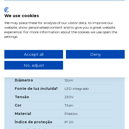
È un prodotto dotato di 1xSMD LED integrato con una
potenza di 6 W con cambia colori RGB (3 colori).
We use cookies
Il corpo di questo apparecchio è fatto di plastica con finitura
We may place these for analysis of our visitor data, to improve our
color titanio. Il diffusore è fatto di acrilico trasparente chiaro.
website, show personalised content and to give you a great website
experience. For more information about the cookies we use open the
Incluso l'interruttore del cavo
settings.
Accept all
Deny
Dados do produto
No, adjust
Alta
36cm
Diâmetro
12cm
Fonte de luz incluída?
LED integrado
Tensão
230V
Cor
Titan
Material
Plástico
Índice de proteção
IP 20