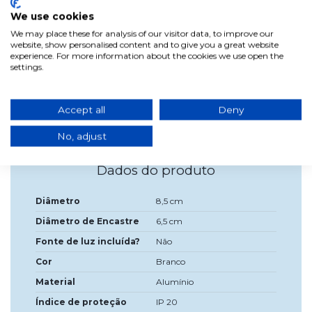
cozinhas.
We use cookies
Este elemento de iluminação é feito de alumínio com
acabamento branco e a sua classificação de protecção é
We may place these for analysis of our visitor data, to improve our
IP20 (contra corpos sólidos, humidade e/ou pó).
website, show personalised content and to give you a great website
experience. For more information about the cookies we use open the
Funciona com uma lâmpada de tomada GU10 de 50W no
settings.
máximo (lâmpada não incluída).
Protecção de classe II, isolamento duplo.
Montado sobre placas de gesso cartonado e tectos de gesso.
Accept all
Deny
No, adjust
Dados do produto
Diâmetro
8,5 cm
Diâmetro de Encastre
6,5 cm
Fonte de luz incluída?
Não
Cor
Branco
Material
Alumínio
Índice de proteção
IP 20