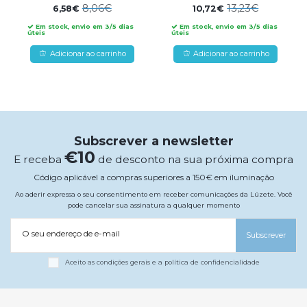
8,06€
13,23€
6,58€
10,72€
Em stock, envio em 3/5 dias
Em stock, envio em 3/5 dias
úteis
úteis
Adicionar ao carrinho
Adicionar ao carrinho
Subscrever a newsletter
€10
E receba
de desconto na sua próxima compra
Código aplicável a compras superiores a 150€ em iluminação
Ao aderir expressa o seu consentimento em receber comunicações da Lúzete. Você
pode cancelar sua assinatura a qualquer momento
O seu endereço de e-mail
Subscrever
Aceito as condições gerais e a política de confidencialidade