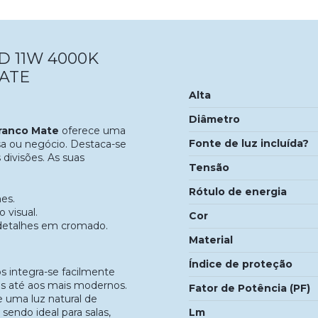
 11W 4000K
ATE
Alta
Diâmetro
Branco Mate
oferece uma
Fonte de luz incluída?
asa ou negócio. Destaca-se
 divisões. As suas
Tensão
Rótulo de energia
es.
 visual.
Cor
detalhes em cromado.
Material
Índice de proteção
integra-se facilmente
os até aos mais modernos.
Fator de Potência (PF)
 uma luz natural de
Lm
sendo ideal para salas,