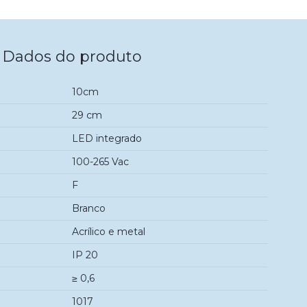
Dados do produto
10cm
29 cm
LED integrado
100-265 Vac
F
Branco
Acrílico e metal
IP 20
≥ 0,6
1017