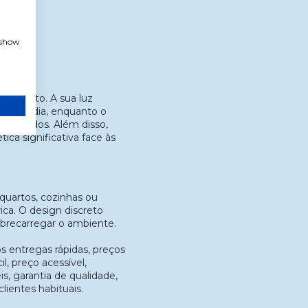
, show
 produto. A sua luz
o dia a dia, enquanto o
 reduzidos. Além disso,
ca significativa face às
, quartos, cozinhas ou
trica. O design discreto
obrecarregar o ambiente.
 entregas rápidas, preços
l, preço acessível,
, garantia de qualidade,
ientes habituais.