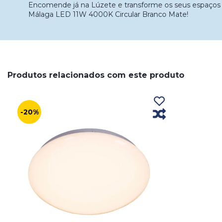
Encomende já na Lúzete e transforme os seus espaços
Málaga LED 11W 4000K Circular Branco Mate!
Produtos relacionados com este produto
-20%