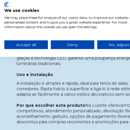
Classe energética: F
Vida útil: aprox. 30.000 h
We use cookies
Grau de proteção: IP20
We may place these for analysis of our visitor data, to improve our website
Regulável: não
personalised content and to give you a great website experience. For more
Comando: não incluído
information about the cookies we use open the settings.
Vantagens
O Plafon Málaga LED combina estilo e eficiência num só
Accept all
Deny
No, adjust
natural favorece a concentração e proporciona clareza n
design circular compacto permite instalá-lo em espaços
graças à tecnologia LED, garante uma poupança energéti
luminárias tradicionais.
Uso e instalação
A instalação é simples e rápida, ideal para tetos de salas
corredores. Basta fixá-lo à superfície e ligá-lo à rede elé
adapta-se facilmente a vários estilos decorativos sem s
Por que escolher este produto
Na Lúzete oferecemos
competitivos, atendimento personalizado, devolução fáci
aconselhamento gratuito, opções de pagamento flexíveis
descontos para compras recorrentes e promoções para cl