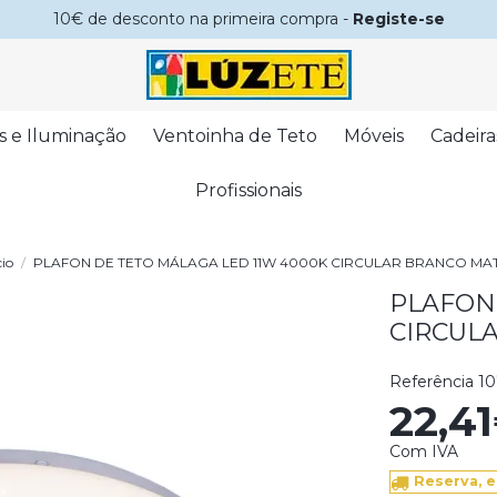
10€ de desconto na primeira compra -
Registe-se
s e Iluminação
Ventoinha de Teto
Móveis
Cadeira
Profissionais
cio
PLAFON DE TETO MÁLAGA LED 11W 4000K CIRCULAR BRANCO MA
PLAFON
CIRCUL
Referência
10
22,4
Com IVA
Reserva, e