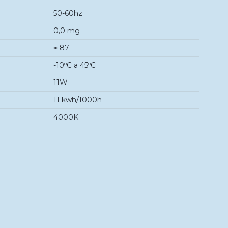
50-60hz
0,0 mg
≥ 87
-10ºC a 45ºC
11W
11 kwh/1000h
4000K