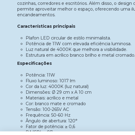
cozinhas, corredores e escritórios. Além disso, o design
permite aproveitar melhor o espaço, oferecendo uma 
encandeamentos.
Características principais
Plafon LED circular de estilo minimalista.
Potência de 11W com elevada eficiência luminosa.
Luz natural de 4000K que melhora a visibilidade.
Estrutura em acrílico branco brilho e metal cromado
Especificações
Potência: 11W
Fluxo luminoso: 1017 lm
Cor da luz: 4000K (luz natural)
Dimensões: Ø 29 cm x A 10 cm
Materiais: acrílico e metal
Cor: branco mate e cromado
Tensão: 100-265V AC
Frequência: 50-60 Hz
Ângulo de abertura: 120°
Fator de potência: ≥ 0,6
RA/CRI: ≥ 87