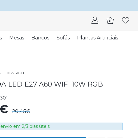
s
Mesas
Bancos
Sofás
Plantas Artificiais
IFI 10W RGB
 LED E27 A60 WIFI 10W RGB
1301
8€
20,45€
envio em 2/3 dias úteis