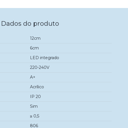
Dados do produto
12cm
6cm
LED integrado
220-240V
A+
Acrílico
IP 20
Sim
≥ 0,5
806