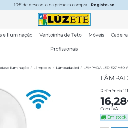
10€ de desconto na primeira compra -
Registe-se
s e Iluminação
Ventoinha de Teto
Móveis
Cadeira
Profissionais
das e Iluminação
Lâmpadas
Lâmpadas led
LÂMPADA LED E27 A60 W
LÂMPADA
Referência
11
16,2
Com IVA
Em stock, 