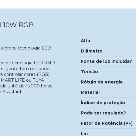
I 10W RGB
Alta
 oferece tecnologia LED
Diâmetro
Fonte de luz incluída?
recer tecnologia LED SMD
nteligente tem um poder
Tensão
 controlar cores (RGB),
os SMART LIFE ou TUYA
Rótulo de energia
da útil é de 15.000 horas
Assistant.
Material
Índice de proteção
Pode ser regulado?
Fator de Potência (PF)
Lm