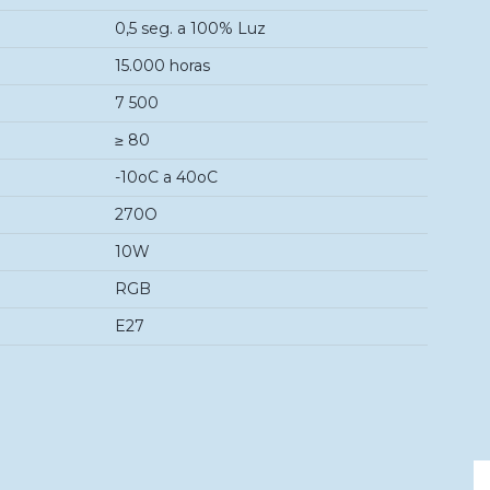
0,5 seg. a 100% Luz
15.000 horas
7 500
≥ 80
-10oC a 40oC
270O
10W
RGB
E27