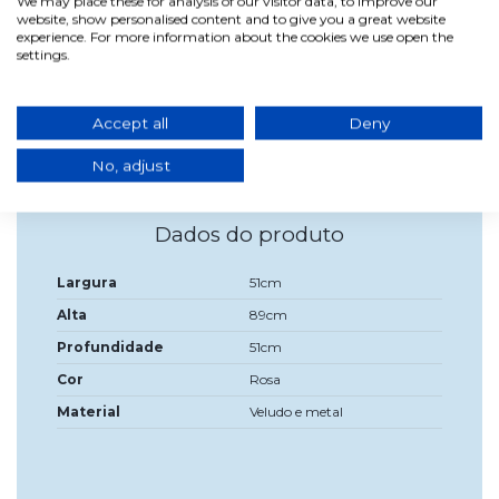
We may place these for analysis of our visitor data, to improve our
encaixar em espaços atuais, mas também em espaços com
website, show personalised content and to give you a great website
estilos decorativos vintage.Instruções de limpeza: use um
experience. For more information about the cookies we use open the
pano macio ligeiramente umedecido, pré-experimentá-lo
settings.
em uma área não visível do móvel. Não utilize produtos de
amônia, solventes ou abrasivos.Medidas: Largura: 51 cm,
Profundidade: 51 cm, Profundidade do assento: 47 cm,
Altura: 89 cm, Altura do assento: 47 cm, altura do encosto:
Accept all
Deny
45 cmServido desmontado Montagem fácil
No, adjust
Dados do produto
Largura
51cm
Alta
89cm
Profundidade
51cm
Cor
Rosa
Material
Veludo e metal