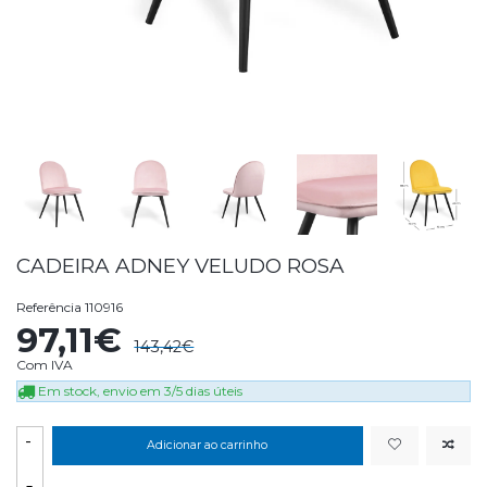
CADEIRA ADNEY VELUDO ROSA
Referência
110916
97,11€
143,42€
Com IVA
Em stock, envio em 3/5 dias úteis
-
Adicionar ao carrinho