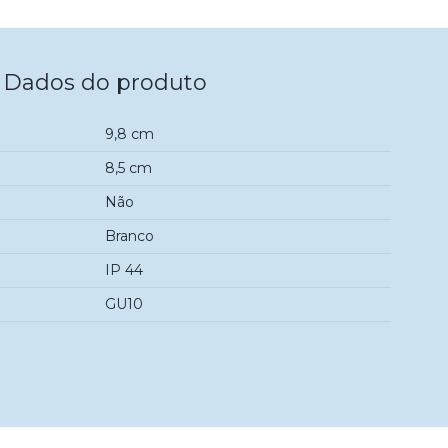
Dados do produto
9,8 cm
8,5 cm
Não
Branco
IP 44
GU10