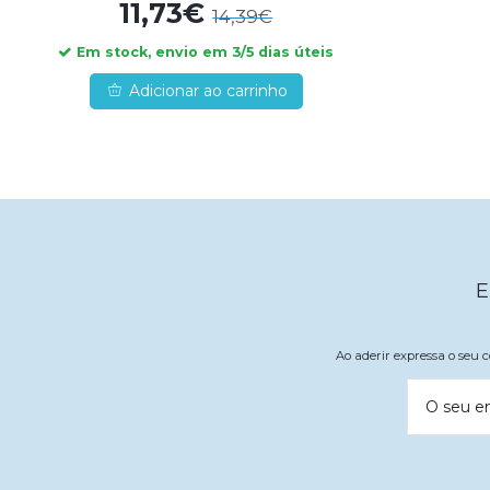
11,73€
14,39€
Em stock, envio em 3/5 dias úteis
Adicionar ao carrinho
E
Ao aderir expressa o seu
O seu e