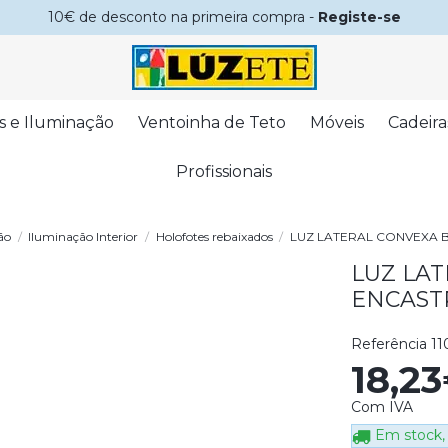
10€ de desconto na primeira compra -
Registe-se
s e Iluminação
Ventoinha de Teto
Móveis
Cadeira
Profissionais
ão
Iluminação Interior
Holofotes rebaixados
LUZ LATERAL CONVEXA 
LUZ LA
ENCAST
Referência
11
18,2
Com IVA
Em stock, 